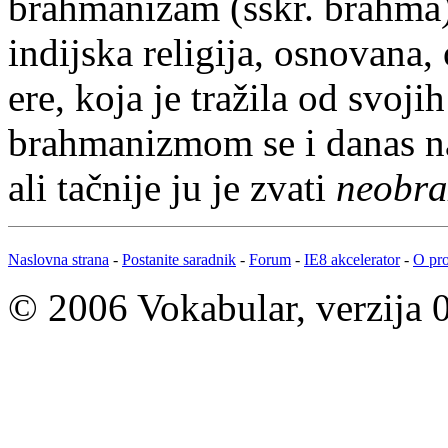
brahmanizam
(sskr. brahma
indijska religija, osnovana,
ere, koja je tražila od svoji
brahmanizmom se i danas naz
ali tačnije ju je zvati
neobr
Naslovna strana
-
Postanite saradnik
-
Forum
-
IE8 akcelerator
-
O pro
© 2006 Vokabular, verzija 