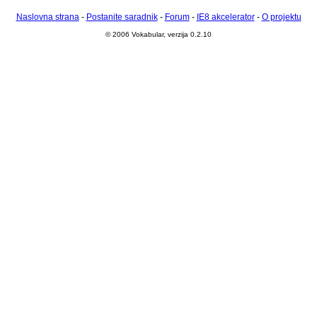
Naslovna strana
-
Postanite saradnik
-
Forum
-
IE8 akcelerator
-
O projektu
© 2006 Vokabular, verzija 0.2.10