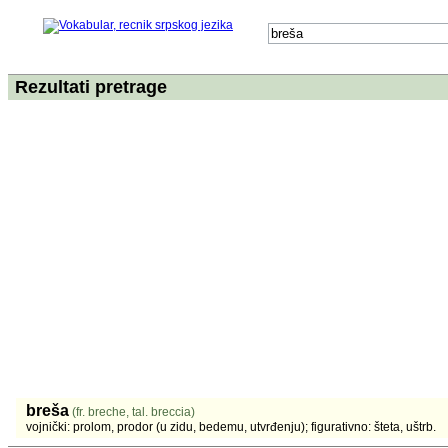
Rezultati pretrage
breša
(fr. breche, tal. breccia)
vojnički: prolom, prodor (u zidu, bedemu, utvrđenju); figurativno: šteta, uštrb.