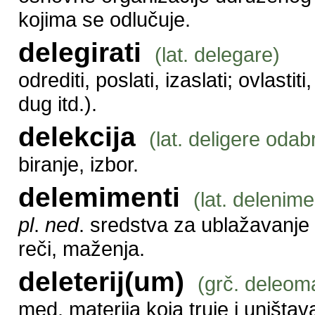
kojima se odlučuje.
delegirati
(lat. delegare)
odrediti, poslati, izaslati; ovlast
dug itd.).
delekcija
(lat. deligere odab
biranje, izbor.
delemimenti
(lat. delenime
pl
.
ned
. sredstva za ublažavanje (
reči, maženja.
deleterij(um)
(grč. deleoma
med. materija koja truje i uništav