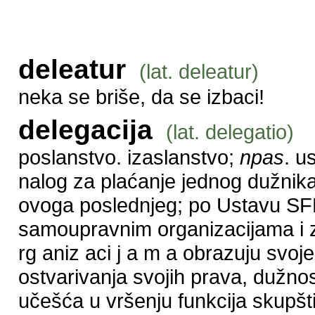
deleatur
(lat. deleatur)
neka se briše, da se izbaci!
delegacija
(lat. delegatio)
poslanstvo. izaslanstvo;
npas
. u
nalog za plaćanje jednog dužnik
ovoga poslednjeg; po Ustavu SFR
samoupravnim organizacijama i za
rg aniz aci j a m a obrazuju svoj
ostvarivanja svojih prava, dužnos
učešća u vršenju funkcija skupšti