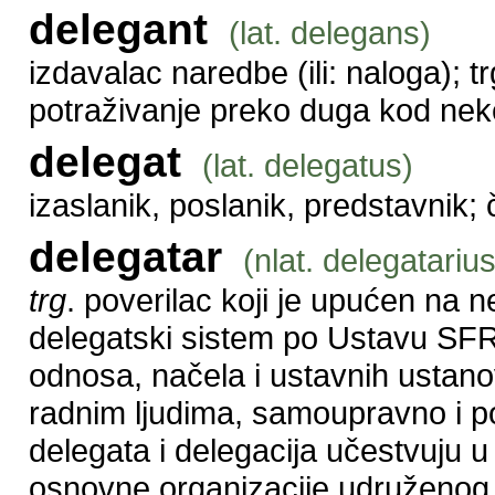
delegant
(lat. delegans)
izdavalac naredbe (ili: naloga);
potraživanje preko duga kod nek
delegat
(lat. delegatus)
izaslanik, poslanik, predstavnik; 
delegatar
(nlat. delegatarius
trg
. poverilac koji je upućen na n
delegatski sistem po Ustavu SFR
odnosa, načela i ustavnih ustan
radnim ljudima, samoupravno i po
delegata i delegacija učestvuju u
osnovne organizacije udruženog r