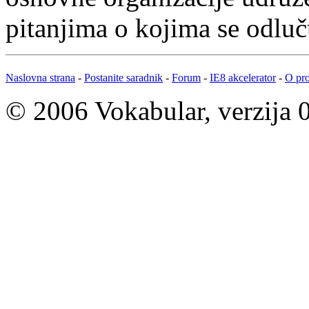
pitanjima o kojima se odluč
Naslovna strana
-
Postanite saradnik
-
Forum
-
IE8 akcelerator
-
O pro
© 2006 Vokabular, verzija 