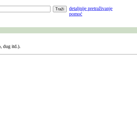
detaljnije pretraživanje
pomoć
, dug itd.).