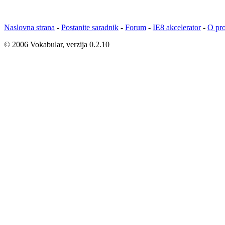
Naslovna strana
-
Postanite saradnik
-
Forum
-
IE8 akcelerator
-
O pro
© 2006 Vokabular, verzija 0.2.10