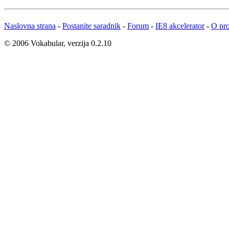
Naslovna strana
-
Postanite saradnik
-
Forum
-
IE8 akcelerator
-
O pro
© 2006 Vokabular, verzija 0.2.10