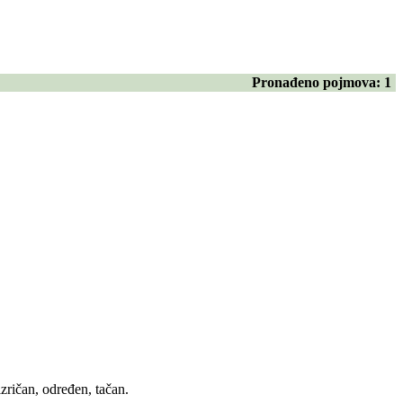
Pronađeno pojmova:
1
izričan, određen, tačan.