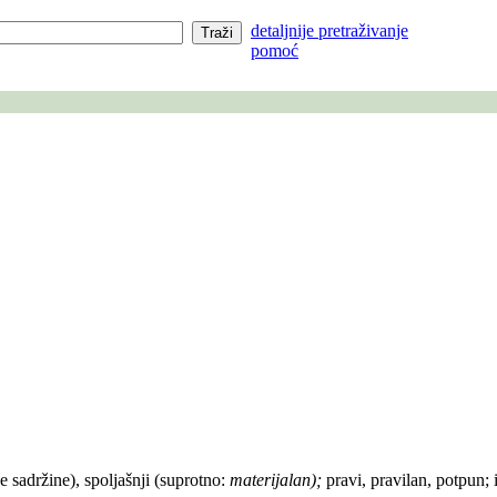
detaljnije pretraživanje
pomoć
 ne sadržine), spoljašnji (suprotno:
materijalan);
pravi, pravilan, potpun; 