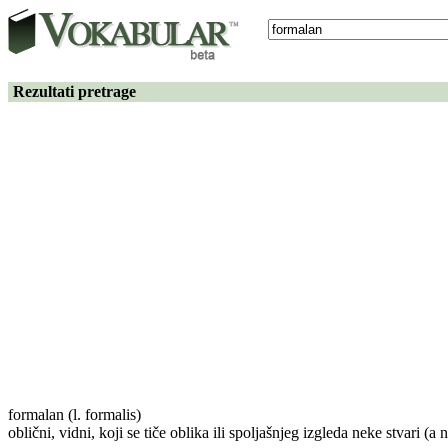
Rezultati pretrage
formalan
(l. formalis)
oblični, vidni, koji se tiče oblika ili spoljašnjeg izgleda neke stvari (a