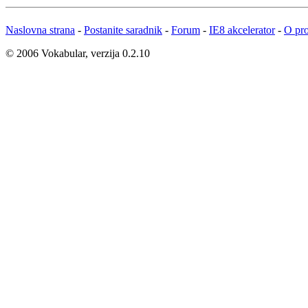
Naslovna strana
-
Postanite saradnik
-
Forum
-
IE8 akcelerator
-
O pro
© 2006 Vokabular, verzija 0.2.10