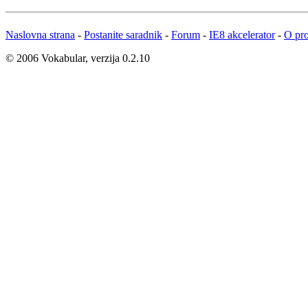
Naslovna strana
-
Postanite saradnik
-
Forum
-
IE8 akcelerator
-
O pro
© 2006 Vokabular, verzija 0.2.10