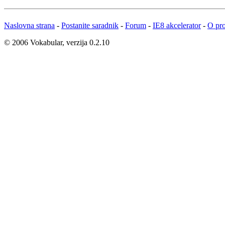
Naslovna strana
-
Postanite saradnik
-
Forum
-
IE8 akcelerator
-
O pro
© 2006 Vokabular, verzija 0.2.10