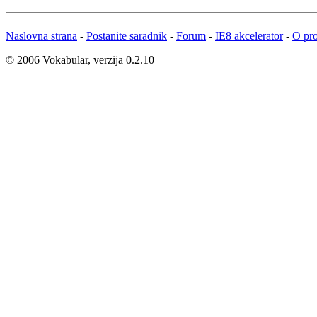
Naslovna strana
-
Postanite saradnik
-
Forum
-
IE8 akcelerator
-
O pro
© 2006 Vokabular, verzija 0.2.10