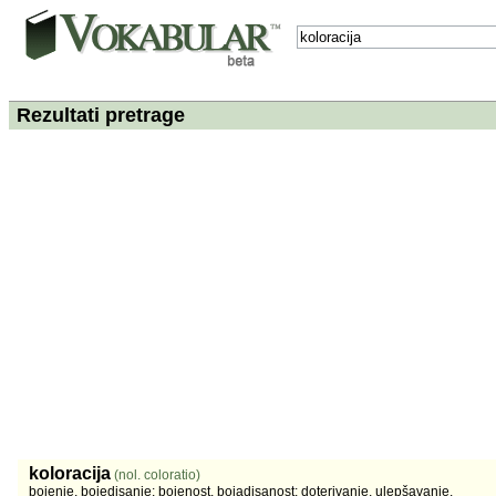
Rezultati pretrage
koloracija
(nol. coloratio)
bojenje, bojedisanje; bojenost, bojadisanost; doterivanje, ulepšavanje.