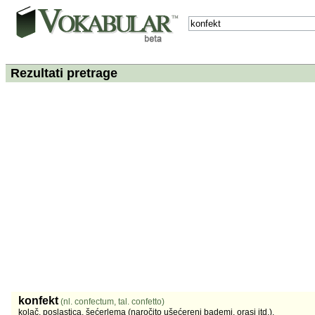
Rezultati pretrage
konfekt
(nl. confectum, tal. confetto)
kolač, poslastica, šećerlema (naročito ušećereni bademi, orasi itd.).