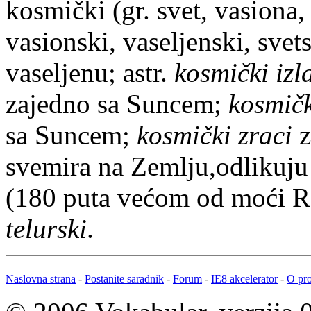
kosmički
(gr. svet, vasiona
vasionski, vaseljenski, svet
vaseljenu; astr.
kosmički izl
zajedno sa Suncem;
kosmičk
sa Suncem;
kosmički zraci
z
svemira na Zemlju,odlikuj
(180 puta većom od moći R
telurski
.
Naslovna strana
-
Postanite saradnik
-
Forum
-
IE8 akcelerator
-
O pro