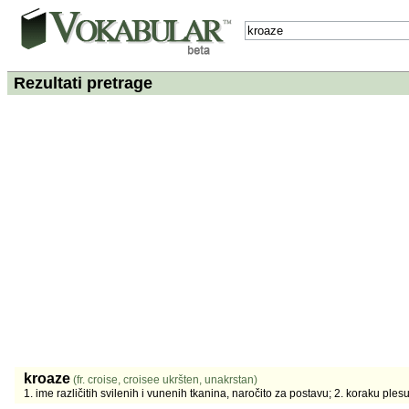
Rezultati pretrage
kroaze
(fr. croise, croisee ukršten, unakrstan)
1. ime različitih svilenih i vunenih tkanina, naročito za postavu; 2. koraku plesu