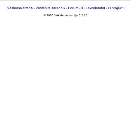
Naslovna strana
-
Postanite saradnik
-
Forum
-
IE8 akcelerator
-
O projektu
© 2006 Vokabular, verzija 0.2.10