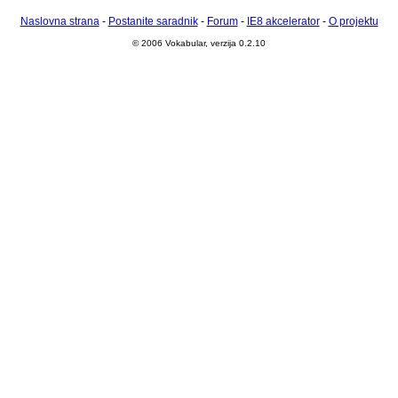
Naslovna strana
-
Postanite saradnik
-
Forum
-
IE8 akcelerator
-
O projektu
© 2006 Vokabular, verzija 0.2.10