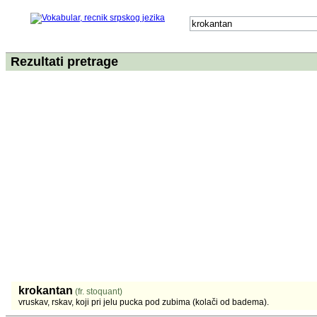
Rezultati pretrage
krokantan
(fr. stoquant)
vruskav, rskav, koji pri jelu pucka pod zubima (kolači od badema).