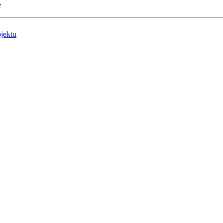
e
jektu