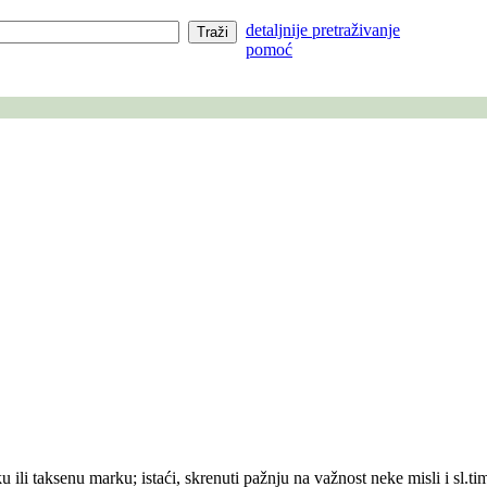
detaljnije pretraživanje
pomoć
nsku ili taksenu marku; istaći, skrenuti pažnju na važnost neke misli i sl