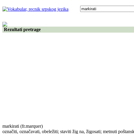
Rezultati pretrage
markirati
(fr.marquer)
označiti, označavati, obeležiti; staviti žig na, žigosati; metnuti pošta