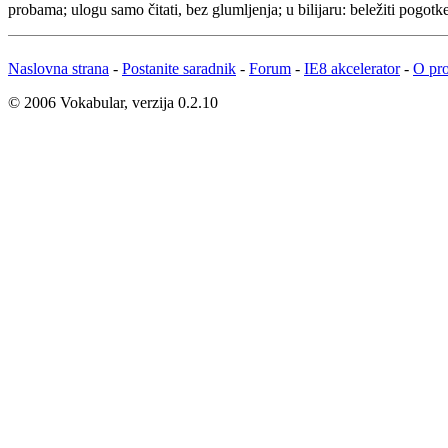
probama; ulogu samo čitati, bez glumljenja; u bilijaru: beležiti pogotk
Naslovna strana
-
Postanite saradnik
-
Forum
-
IE8 akcelerator
-
O pro
© 2006 Vokabular, verzija 0.2.10