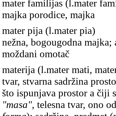
mater familijas
(l.mater fami
majka porodice, majka
mater pija
(l.mater pia)
nežna, bogougodna majka; 
moždani omotač
materija
(l.mater mati, mate
tvar, stvarna sadržina prost
što ispunjava prostor a čiji
"masa"
, telesna tvar, ono o