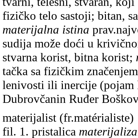
tvarni, telesni, stvaran, koj
fizičko telo sastoji; bitan, 
materijalna istina
prav.najv
sudija može doći u krivič
stvarna korist, bitna korist;
tačka sa fizičkim značenjem,
lenivosti ili inercije (pojam
Dubrovčanin Ruđer Boškov
materijalist
(fr.matérialiste)
fil. 1. pristalica
materijaliz