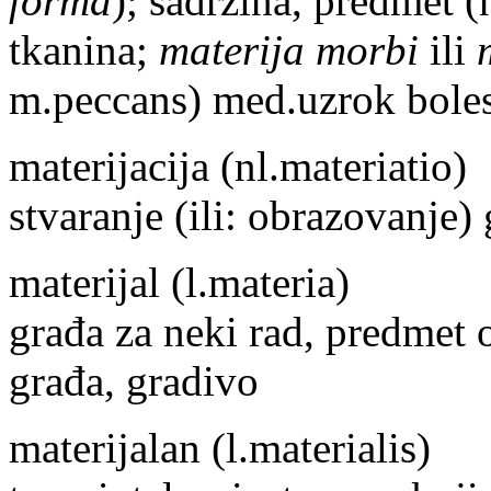
forma
); sadržina, predmet 
tkanina;
materija morbi
ili
m.peccans) med.uzrok boles
materijacija
(nl.materiatio)
stvaranje (ili: obrazovanje) g
materijal
(l.materia)
građa za neki rad, predmet 
građa, gradivo
materijalan
(l.materialis)