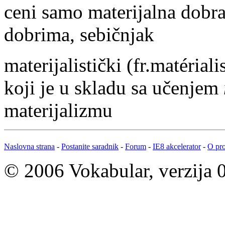
ceni samo materijalna dobra
dobrima, sebičnjak
materijalistički
(fr.matériali
koji je u skladu sa učenjem
materijalizmu
Naslovna strana
-
Postanite saradnik
-
Forum
-
IE8 akcelerator
-
O pro
© 2006 Vokabular, verzija 