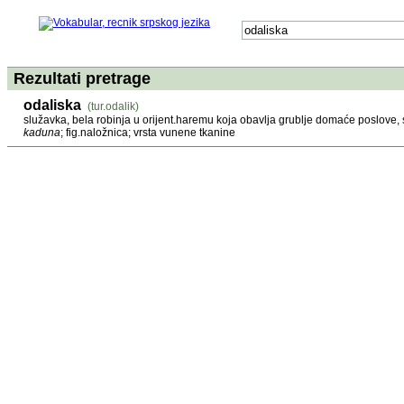
Rezultati pretrage
odaliska
(tur.odalik)
služavka, bela robinja u orijent.haremu koja obavlja grublje domaće poslove, 
kaduna
; fig.naložnica; vrsta vunene tkanine