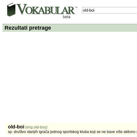
Rezultati pretrage
old-boi
(eng.old-boy)
sp. društvo starijih igrača jednog sportskog kluba koji se ne bave više aktivno