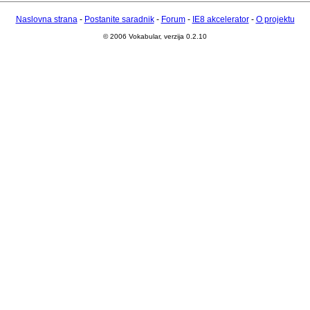
Naslovna strana
-
Postanite saradnik
-
Forum
-
IE8 akcelerator
-
O projektu
© 2006 Vokabular, verzija 0.2.10