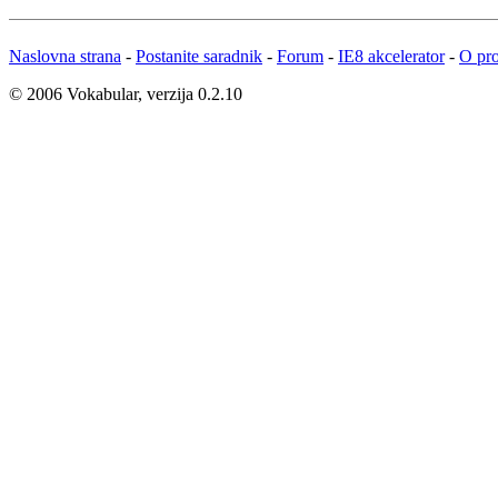
Naslovna strana
-
Postanite saradnik
-
Forum
-
IE8 akcelerator
-
O pro
© 2006 Vokabular, verzija 0.2.10