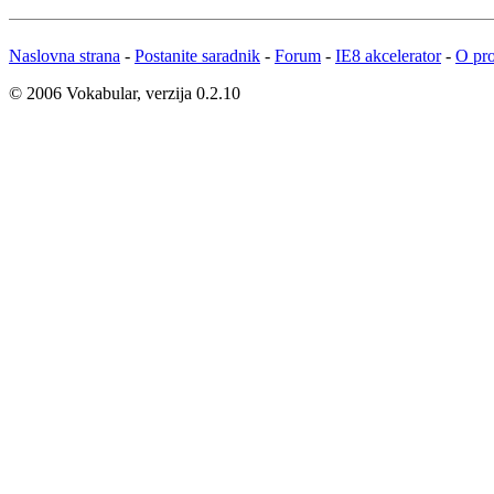
Naslovna strana
-
Postanite saradnik
-
Forum
-
IE8 akcelerator
-
O pro
© 2006 Vokabular, verzija 0.2.10