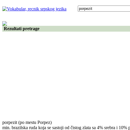
Rezultati pretrage
porpezit
(po mestu Porpez)
min. brazilska ruda koja se sastoji od čistog zlata sa 4% srebra i 10% 