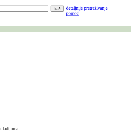
detaljnije pretraživanje
pomoć
paladijuma.