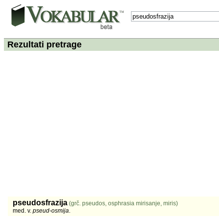
Rezultati pretrage
pseudosfrazija
(grč. pseudos, osphrasia mirisanje, miris)
med. v.
pseud-osmija
.