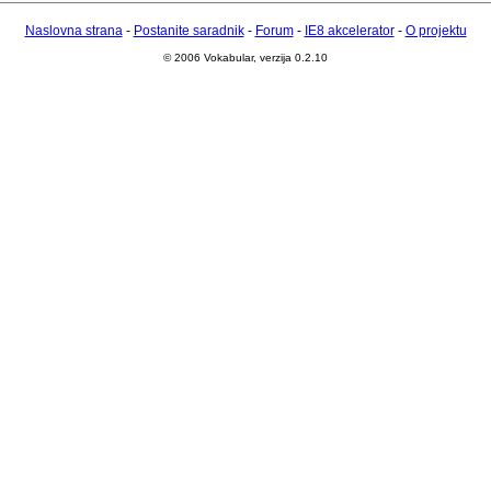
Naslovna strana
-
Postanite saradnik
-
Forum
-
IE8 akcelerator
-
O projektu
© 2006 Vokabular, verzija 0.2.10