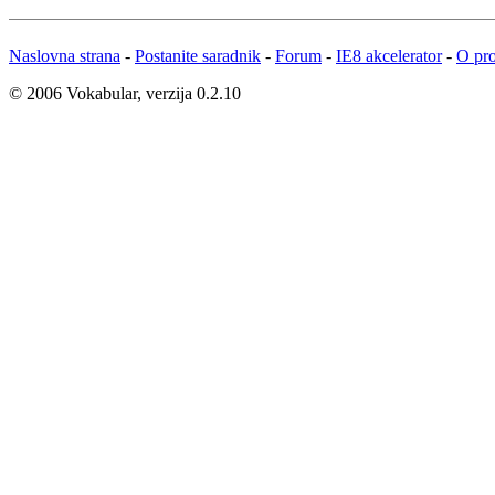
Naslovna strana
-
Postanite saradnik
-
Forum
-
IE8 akcelerator
-
O pro
© 2006 Vokabular, verzija 0.2.10