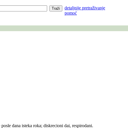
detaljnije pretraživanje
pomoć
posle dana isteka roka; diskrecioni dai, respirodani.