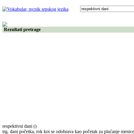
Rezultati pretrage
respektivni dani
()
trg. dani početka, rok koi se odobrava kao početak za plaćanje menice 