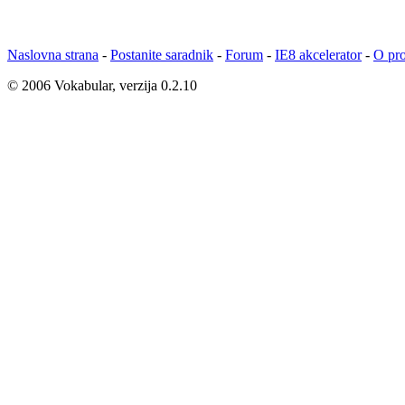
Naslovna strana
-
Postanite saradnik
-
Forum
-
IE8 akcelerator
-
O pro
© 2006 Vokabular, verzija 0.2.10