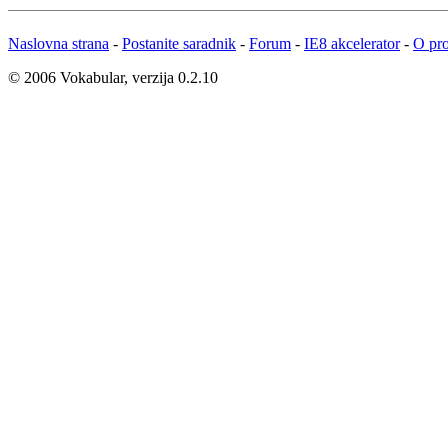
Naslovna strana
-
Postanite saradnik
-
Forum
-
IE8 akcelerator
-
O pro
© 2006 Vokabular, verzija 0.2.10