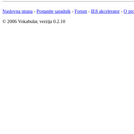
Naslovna strana
-
Postanite saradnik
-
Forum
-
IE8 akcelerator
-
O pro
© 2006 Vokabular, verzija 0.2.10