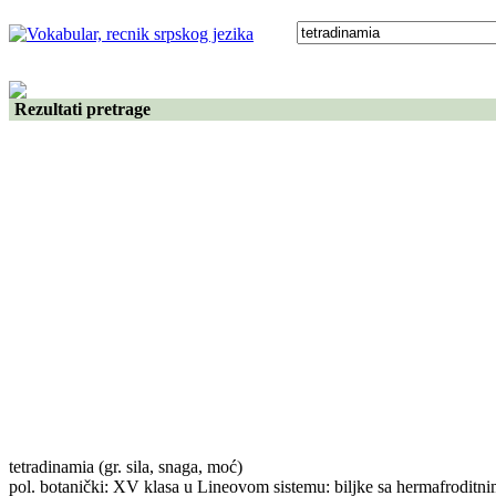
Rezultati pretrage
tetradinamia
(gr. sila, snaga, moć)
pol. botanički: XV klasa u Lineovom sistemu: biljke sa hermafroditnim 