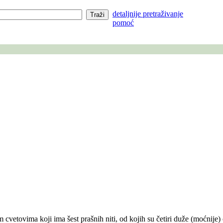
detaljnije pretraživanje
pomoć
cvetovima koji ima šest prašnih niti, od kojih su četiri duže (moćnije) 