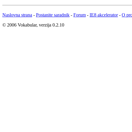
Naslovna strana
-
Postanite saradnik
-
Forum
-
IE8 akcelerator
-
O pro
© 2006 Vokabular, verzija 0.2.10