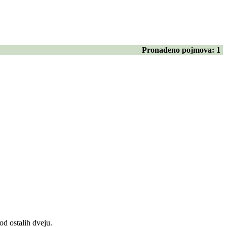
Pronađeno pojmova:
1
od ostalih dveju.