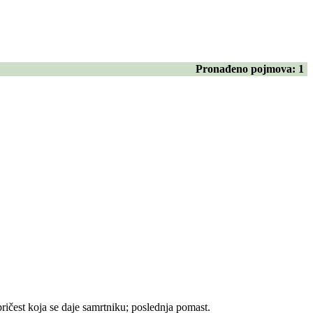
Pronađeno pojmova:
1
ričest koja se daje samrtniku; poslednja pomast.