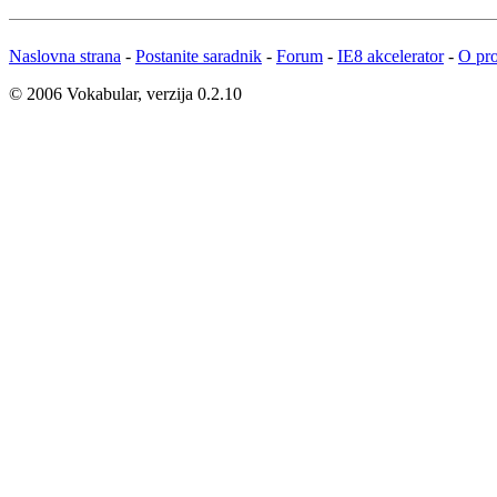
Naslovna strana
-
Postanite saradnik
-
Forum
-
IE8 akcelerator
-
O pro
© 2006 Vokabular, verzija 0.2.10