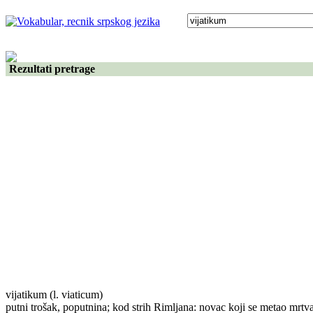
Rezultati pretrage
vijatikum
(l. viaticum)
putni trošak, poputnina; kod strih Rimljana: novac koji se metao mrt