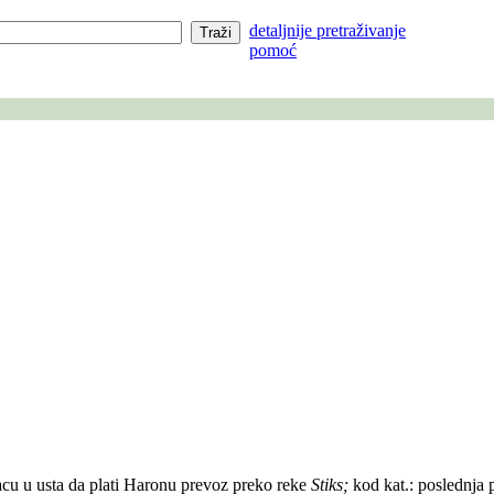
detaljnije pretraživanje
pomoć
vacu u usta da plati Haronu prevoz preko reke
Stiks;
kod kat.: poslednja p