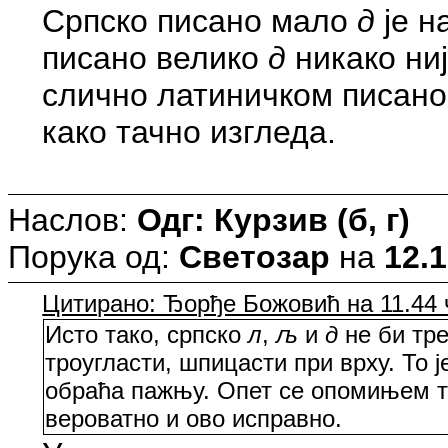
Српско писано мало
д
је н
писано велико
д
никако ниј
слично латиничком писан
како тачно изгледа.
Наслов:
Одг: Курзив (б, г)
Порука од:
Светозар
на
12.1
Цитирано: Ђорђе Божовић на 11.44 ч
Исто тако, српско
л
,
љ
и
д
не би тре
троугласти, шпицасти при врху. То ј
обраћа пажњу. Опет се опомињем т
вероватно и ово исправно.