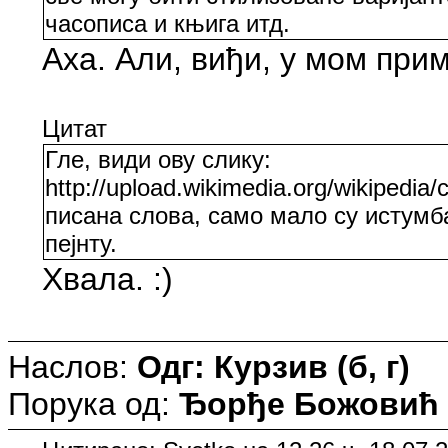
часописа и књига итд.
Аха. Али, виђи, у мом прим
Цитат
Гле, види ову слику:
http://upload.wikimedia.org/wikipedia
писана слова, само мало су истумба
пејнту.
Хвала. :)
Наслов:
Одг: Курзив (б, г)
Порука од:
Ђорђе Божовић