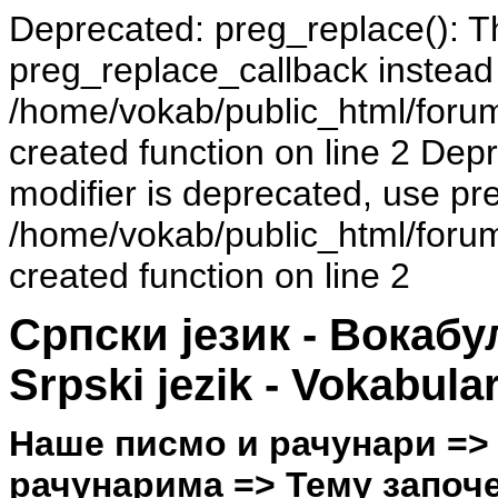
Deprecated: preg_replace(): Th
preg_replace_callback instead
/home/vokab/public_html/foru
created function on line 2 Dep
modifier is deprecated, use pr
/home/vokab/public_html/foru
created function on line 2
Српски језик - Вокаб
Srpski jezik - Vokabula
Наше писмо и рачунари =>
рачунарима => Тему започео