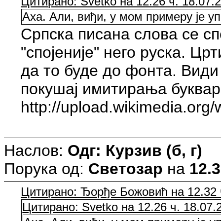
Цитирано: Svetko на 12.26 ч. 18.07.
Аха. Али, виђи, у мом примеру је уп
Српска писана слова се сп
"спојеније" него руска. Цр
да то буде до фонта. Види 
покушај имитирања буквар
http://upload.wikimedia.or
Наслов:
Одг: Курзив (б, г)
Порука од:
Светозар
на
12.3
Цитирано: Ђорђе Божовић на 12.32 ч
Цитирано: Svetko на 12.26 ч. 18.07.