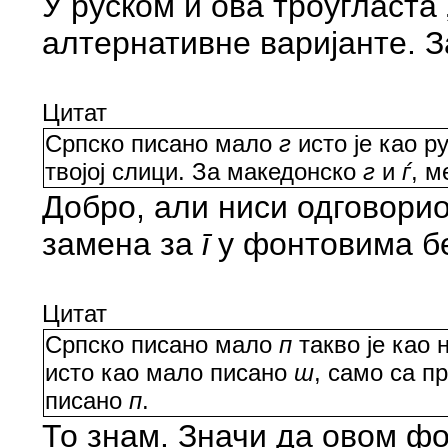
У руском и ова троугласта „
алтернативне варијанте. За
Цитат
Српско писано мало
г
исто је као р
твојој слици. За македонско
г
и
ѓ
, м
Добро, али ниси одговорио
замена за
ī
у фонтовима бе
Цитат
Српско писано мало
п
такво је као 
исто као мало писано
ш
, само са п
писано
п
.
То знам. Значи да овом фо