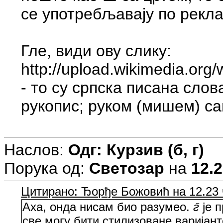
се употребљавају по рекл
Гле, види ову слику:
http://upload.wikimedia.org
- то су српска писана слов
рукопис; руком (мишем) сам
Наслов:
Одг: Курзив (б, г)
Порука од:
Светозар
на
12.2
Цитирано: Ђорђе Божовић на 12.23 ч
Аха, онда нисам био разумео.
ƨ̄
је 
све могу бити стилизоване варијан