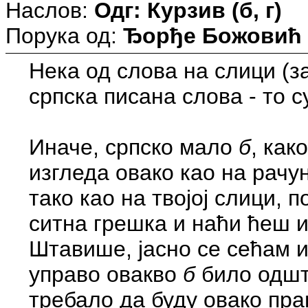
Наслов:
Одг: Курзив (б, г)
Порука од:
Ђорђе Божовић
Нека од слова на слици (з
српска писана слова - то 
Иначе, српско мало
б
, как
изгледа овако као на рачун
тако као на твојој слици, п
ситна грешка и наћи ћеш 
Штавише, јасно се сећам и
управо овакво
б
било одшт
требало да буду овако прав