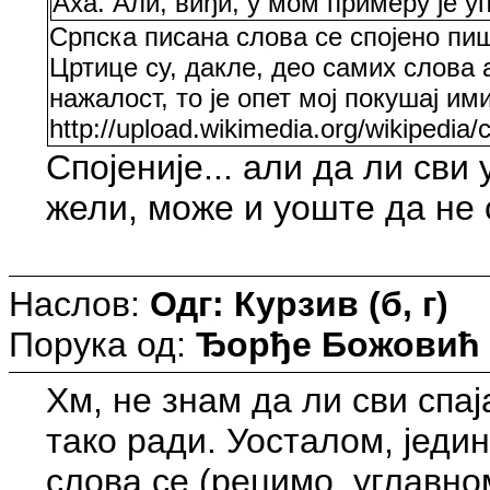
Аха. Али, виђи, у мом примеру је у
Српска писана слова се спојено пишу
Цртице су, дакле, део самих слова 
нажалост, то је опет мој покушај и
http://upload.wikimedia.org/wikipedi
Спојеније... али да ли сви
жели, може и уоште да не 
Наслов:
Одг: Курзив (б, г)
Порука од:
Ђорђе Божовић
Хм, не знам да ли сви спај
тако ради. Уосталом, једи
слова се (рецимо, углавном