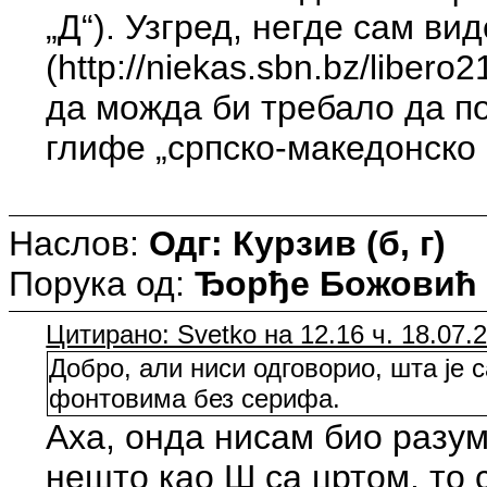
„Д“). Узгред, негде сам ви
(http://niekas.sbn.bz/liber
да можда би требало да п
глифе „српско-македонско п
Наслов:
Одг: Курзив (б, г)
Порука од:
Ђорђе Божовић
Цитирано: Svetko на 12.16 ч. 18.07.
Добро, али ниси одговорио, шта је 
фонтовима без серифа.
Аха, онда нисам био разу
нешто као Ш са цртом, то 