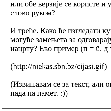
или обе верзије се користе и
слово руком?
И треће. Како ће изгледати кур
могуће замењета за одговарај
нацрту? Ево пример (п = ū, д = g
(http://niekas.sbn.bz/cijasi.gif)
(Извињавам се за текст, али о
пада на памет. :))