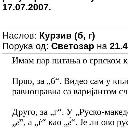
17.07.2007.
Наслов:
Курзив (б, г)
Порука од:
Светозар
на
21.4
Имам пар питања о српском к
Прво, за „б“. Видео сам у књиг
равноправна са варијантом с
Друго, за „г“. У „Руско-маке
„
ƨ̄
“, а „ѓ“ као „
ƨ́
“. Је ли ово р