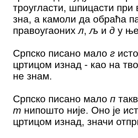
троугласти, шпицасти при в
зна, а камоли да обраћа п
правоугаоних
л
,
љ
и
д
у ње
Српско писано мало
г
исто
цртицом изнад - као на тв
не знам.
Српско писано мало
п
такв
т
нипошто није. Оно је ис
цртицом изнад, значи отп