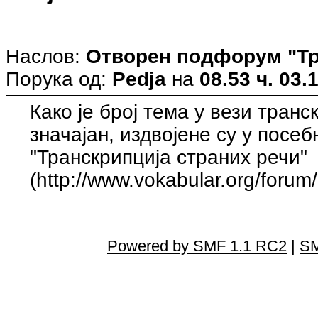
Наслов:
Отворен подфорум "Тр
Порука од:
Pedja
на
08.53 ч. 03.
Како је број тема у вези тран
значајан, издвојене су у посе
"Транскрипција страних речи"
(http://www.vokabular.org/foru
Powered by SMF 1.1 RC2
|
SM