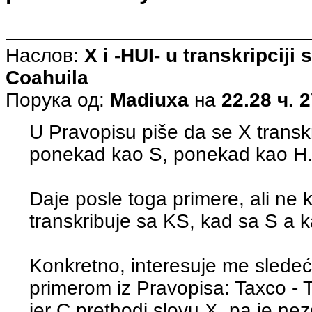
Наслов:
X i -HUI- u transkripciji
Coahuila
Порука од:
Madiuxa
на
22.28 ч. 
U Pravopisu piše da se X trans
ponekad kao S, ponekad kao H
Daje posle toga primere, ali ne
transkribuje sa KS, kad sa S a 
Konkretno, interesuje me sledeć
primerom iz Pravopisa: Taxco - T
jer C prethodi slovu X, pa je ne