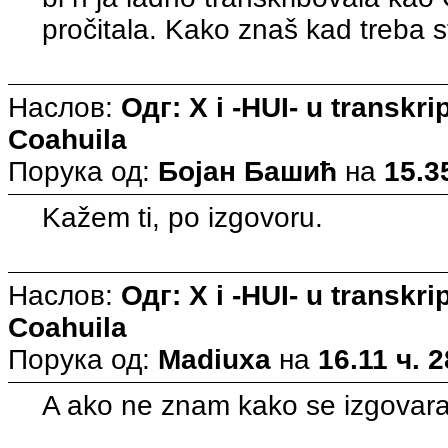
pročitala. Kako znaš kad treba s
Наслов:
Одг: X i -HUI- u transkri
Coahuila
Порука од:
Бојан Башић
на
15.3
Kažem ti, po izgovoru.
Наслов:
Одг: X i -HUI- u transkri
Coahuila
Порука од:
Madiuxa
на
16.11 ч. 
A ako ne znam kako se izgovar