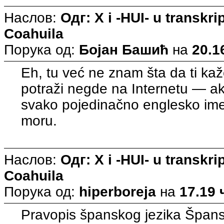
Наслов:
Одг: X i -HUI- u transkri
Coahuila
Порука од:
Бојан Башић
на
20.1
Eh, tu već ne znam šta da ti kaž
potraži negde na Internetu — ako
svako pojedinačno englesko im
moru.
Наслов:
Одг: X i -HUI- u transkri
Coahuila
Порука од:
hiperboreja
на
17.19 
Pravopis španskog jezika Špans