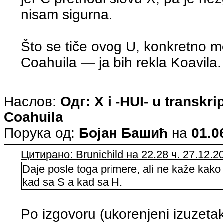
nisam sigurna.
Što se tiče ovog U, konkretno m
Coahuila — ja bih rekla Koavila.
Наслов:
Одг: X i -HUI- u transkri
Coahuila
Порука од:
Бојан Башић
на
01.0
Цитирано: Brunichild на 22.28 ч. 27.12.2
Daje posle toga primere, ali ne kaže kako
kad sa S a kad sa H.
Po izgovoru (ukorenjeni izuzeta