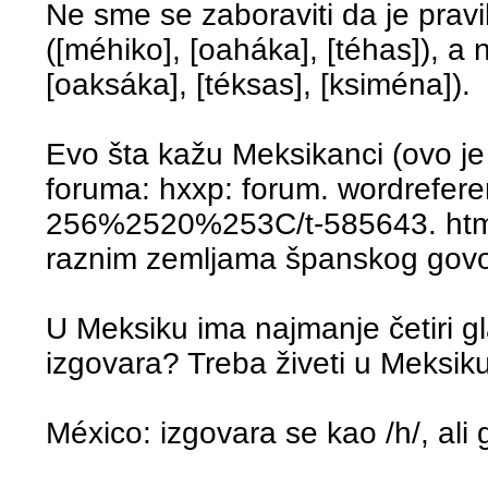
Ne sme se zaboraviti da je pravi
([méhiko], [oaháka], [téhas]), a 
[oaksáka], [téksas], [ksiména]).
Evo šta kažu Meksikanci (ovo j
foruma: hxxp: forum. wordrefere
256%2520%253C/t-585643. html, 
raznim zemljama španskog govo
U Meksiku ima najmanje četiri g
izgovara? Treba živeti u Meksiku
México: izgovara se kao /h/, ali