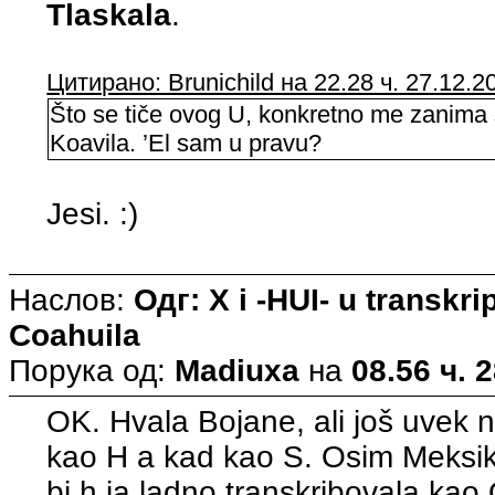
Tlaskala
.
Цитирано: Brunichild на 22.28 ч. 27.12.2
Što se tiče ovog U, konkretno me zanima 
Koavila. ’El sam u pravu?
Jesi. :)
Наслов:
Одг: X i -HUI- u transkri
Coahuila
Порука од:
Madiuxa
на
08.56 ч. 
OK. Hvala Bojane, ali još uvek 
kao H a kad kao S. Osim Meksi
bi h ja ladno transkribovala k