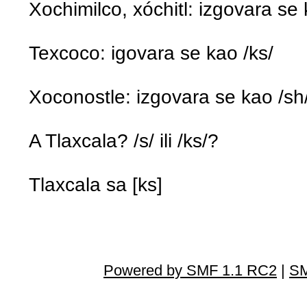
Xochimilco, xóchitl: izgovara se 
Texcoco: igovara se kao /ks/
Xoconostle: izgovara se kao /sh/
A Tlaxcala? /s/ ili /ks/?
Tlaxcala sa [ks]
Powered by SMF 1.1 RC2
|
SM