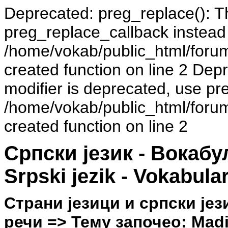
Deprecated: preg_replace(): Th
preg_replace_callback instead
/home/vokab/public_html/foru
created function on line 2 Dep
modifier is deprecated, use pr
/home/vokab/public_html/foru
created function on line 2
Српски језик - Вокаб
Srpski jezik - Vokabula
Страни језици и српски јез
речи => Тему започео: Madiu