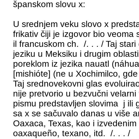
španskom slovu x:
U srednjem veku slovo x predstav
frikativ čiji je izgovor bio veo
il francuskom ch. /. . . / Taj st
jeziku u Meksiku i drugim oblast
poreklom iz jezika nauatl (náhuat
[mishióte] (ne u Xochimilco, gde x 
Taj srednovekovni glas evoluira
nije pretvorio u bezvučni velarni 
pismu predstavljen slovima j ili 
sa x se sačuvalo danas u više a
Oaxaca, Texas, kao i izvedenim
oaxaqueño, texano, itd. /. . . /