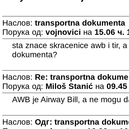
Наслов:
transportna dokumenta
Порука од:
vojnovici
на
15.06 ч. 
sta znace skracenice awb i tir, 
dokumenta?
Наслов:
Re: transportna dokume
Порука од:
Miloš Stanić
на
09.45
AWB je Airway Bill, a ne mogu d
Наслов:
Одг: transportna dokum