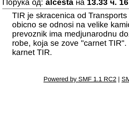
Порука од:
alcesta
на
13.33 ч. 16
TIR je skracenica od Transports 
obicno se odnosi na velike kami
prevoznik ima medjunarodnu doz
robe, koja se zove "carnet TIR".
karnet TIR.
Powered by SMF 1.1 RC2
|
SM