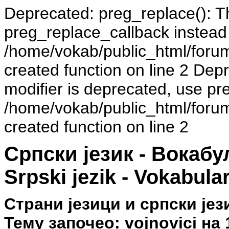
Deprecated: preg_replace(): Th
preg_replace_callback instead
/home/vokab/public_html/foru
created function on line 2 Dep
modifier is deprecated, use pr
/home/vokab/public_html/foru
created function on line 2
Српски језик - Вокаб
Srpski jezik - Vokabula
Страни језици и српски је
Тему започео: vojnovici на 1