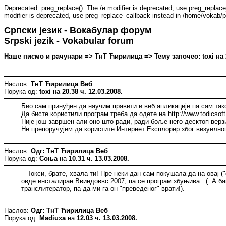
Deprecated: preg_replace(): The /e modifier is deprecated, use preg_replac
modifier is deprecated, use preg_replace_callback instead in /home/vokab/p
Српски језик - Вокабулар форум
Srpski jezik - Vokabular forum
Наше писмо и рачунари => ТнТ Ћирилица => Тему започео: toxi на 20
Наслов:
ТнТ Ћирилица Веб
Порука од:
toxi
на
20.38 ч. 12.03.2008.
Био сам принуђен да научим правити и веб апликације па сам так
Да бисте користили програм треба да одете на http://www.todicsoft.
Није још завршен али оно што ради, ради боље него десктоп верз
Не препоручујем да користите Интернет Експлорер због визуелног 
Наслов:
Одг: ТнТ Ћирилица Веб
Порука од:
Соња
на
10.31 ч. 13.03.2008.
Токси, брате, хвала ти! Пре неки дан сам покушала да на овај ("
овде инсталиран Ввиндоввс 2007, па се програм збуњива :(. А б
транслитератор, па да ми га он "преведеног" врати!).
Наслов:
Одг: ТнТ Ћирилица Веб
Порука од:
Madiuxa
на
12.03 ч. 13.03.2008.