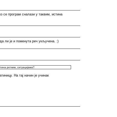
ко се програм сналази у таквим, истина
да ли је и поменута реч укључена. :)
стина ретким, ситуацијама?
тиницу. На тај начин је учинак