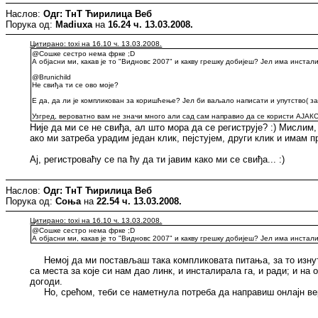
Наслов:
Одг: ТнТ Ћирилица Веб
Порука од:
Madiuxa
на
16.24 ч. 13.03.2008.
Цитирано: toxi на 16.10 ч. 13.03.2008.
@Сошке сестро нема фрке ;D
А објасни ми, какав је то "Видновс 2007" и какву грешку добијеш? Јел има инста
@Brunichild
Не свиђа ти се ово моје?
Е да, да ли је компликован за коришћење? Јел би ваљало написати и упутство( за
Узгред, вероватно вам не значи много али сад сам направио да се користи АЈАК
Није да ми се не свиђа, ал што мора да се региструје? :) Мислим, 
ако ми затреба урадим један клик, пејстујем, други клик и имам пр
Ај, регистроваћу се па ћу да ти јавим како ми се свиђа... :)
Наслов:
Одг: ТнТ Ћирилица Веб
Порука од:
Соња
на
22.54 ч. 13.03.2008.
Цитирано: toxi на 16.10 ч. 13.03.2008.
@Сошке сестро нема фрке ;D
А објасни ми, какав је то "Видновс 2007" и какву грешку добијеш? Јел има инста
Немој да ми постављаш така компликовата питања, за то изнутра
са места за које си нам дао линк, и инсталирала га, и ради; и на
догоди.
Но, срећом, теби се наметнула потреба да направиш онлајн верзи