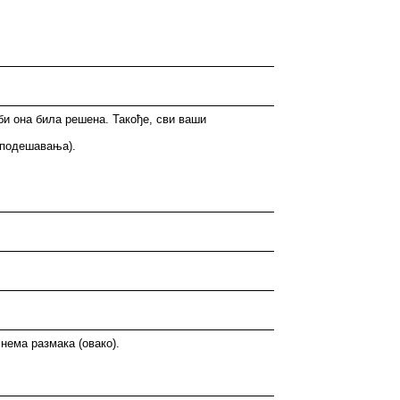
 би она била решена. Такође, сви ваши
 подешавања).
нема размака (овако).