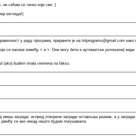
не сећам се тачко које све :)
пер изгледа!)
правилност у раду програма, пријавите је на tntprograms@gmail.com како
оји се налазе између < и >. Они могу бити и аутоматски уклоњени( види
ad (ako) budem imala vremena na faksu.
ад имаш заграде, испред отворене заграде остављаш размак, а у загради 
јавићу се ако некад нешто будем покушавала.