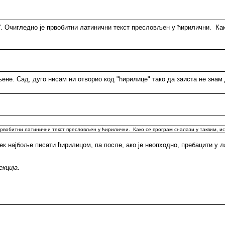
''. Очигледно је првобитни латинични текст пресловљен у ћирилични. Ка
љене. Сад, дуго нисам ни отворио код "ћирилице" тако да заиста не знам 
е првобитни латинични текст пресловљен у ћирилични. Како се програм сналази у таквим, и
век најбоље писати ћирилицом, па после, ако је неопходно, пребацити у ла
екција
.