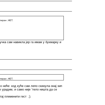
лиран .НЕТ.
Вучка сам навикла јер га имам у букмарку и
лиран .НЕТ.
 неће: код куће сам лепо скинула онај зип
е урадим, и само није ’тело ништа да се
ај племенити гест ;).