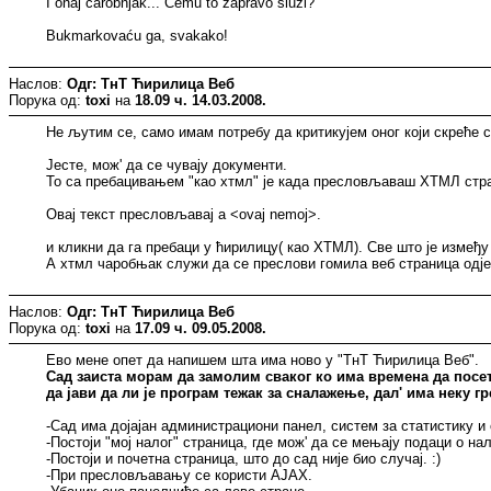
I onaj čarobnjak... Čemu to zapravo služi?
Bukmarkovaću ga, svakako!
Наслов:
Одг: ТнТ Ћирилица Веб
Порука од:
toxi
на
18.09 ч. 14.03.2008.
Не љутим се, само имам потребу да критикујем оног који скреће 
Јесте, мож' да се чувају документи.
То са пребацивањем "као хтмл" је када пресловљаваш ХТМЛ стра
Овај текст пресловљавај а <ovaj nemoj>.
и кликни да га пребаци у ћирилицу( као ХТМЛ). Све што је између
А хтмл чаробњак служи да се преслови гомила веб страница одј
Наслов:
Одг: ТнТ Ћирилица Веб
Порука од:
toxi
на
17.09 ч. 09.05.2008.
Eво мене опет да напишем шта има ново у "ТнТ Ћирилица Веб".
Сад заиста морам да замолим сваког ко има времена да посети 
да јави да ли је програм тежак за сналажење, дал' има неку г
-Сад има дојајан администрациони панел, систем за статистику и
-Постоји "мој налог" страница, где мож' да се мењају подаци о нал
-Постоји и почетна страница, што до сад није био случај. :)
-При пресловљавању се користи AJAX.