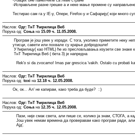
-Убацих оне панелчиће са леве стране
-Исправљене разне грешке а и неке мање промене су направљене, 
Тестирао сам га у IE-у, Опери, Firefox-у и Сафарију( који много су
Наслов:
Одг: ТнТ Ћирилица Веб
Порука од:
Соња
на
15.09 ч. 11.05.2008.
Програм је још увек у изради. С тога, уколико приметите неку не
утисци, савети или похвале су крајње добродошле!
У ћирилицу( као HTML) ће из пресловљавања изузети све знаке к
ТнТ Ћирилица Веб ( бета 3) је напредна
Rek'o si da zvocamo! Imas par grescica 'vakih. Ostalo cu probati k
Наслов:
Одг: ТнТ Ћирилица Веб
Порука од:
toxi
на
12.18 ч. 12.05.2008.
Ок, ок... Ал' не капирам, како треба да буде? ::)
Наслов:
Одг: ТнТ Ћирилица Веб
Порука од:
Соња
на
12.35 ч. 12.05.2008.
Пази, није смак света, али пише се, колико ја знам, СТОГА, а к
Још увек немам времена да проверавам како програм ради, али 
Ајд'.