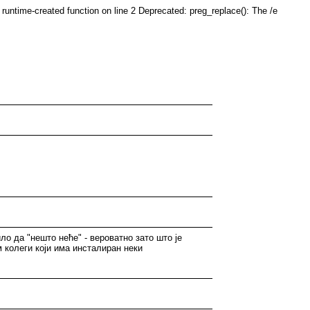
runtime-created function on line 2 Deprecated: preg_replace(): The /e
ло да "нешто неће" - вероватно зато што је
 колеги који има инсталиран неки