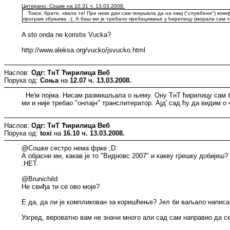
Цитирано: Сошке на 10.31 ч. 13.03.2008.
Токси, брате, хвала ти! Пре неки дан сам покушала да на овај ("службени") комп
програм збуњива :(. А баш ми је требало пребацивање у ћирилицу (морала сам те
A sto onda ne koristis Vucka?
http://www.aleksa.org/vucko/jsvucko.html
Наслов:
Одг: ТнТ Ћирилица Веб
Порука од:
Соња
на
12.07 ч. 13.03.2008.
Не'м појма. Нисам размишљала о њему. Ону ТнТ ћирилицу сам била
ми и није требао "онлајн" транслитератор. Ајд' сад ћу да видим о 
Наслов:
Одг: ТнТ Ћирилица Веб
Порука од:
toxi
на
16.10 ч. 13.03.2008.
@Сошке сестро нема фрке ;D
А објасни ми, какав је то "Видновс 2007" и какву грешку добије
.НЕТ.
@Brunichild
Не свиђа ти се ово моје?
Е да, да ли је компликован за коришћење? Јел би ваљало написат
Узгред, вероватно вам не значи много али сад сам направио да 