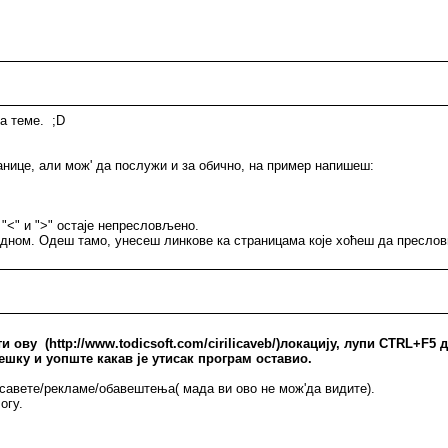
са теме. ;D
нице, али мож' да послужи и за обично, на пример напишеш:
 "<" и ">" остаје непресловљено.
едном. Одеш тамо, унесеш линкове ка страницама које хоћеш да преслов
ову (http://www.todicsoft.com/cirilicaveb/)локацију, лупи CTRL+F5 д
решку и уопште какав је утисак програм оставио.
 савете/рекламе/обавештења( мада ви ово не мож'да видите).
огу.