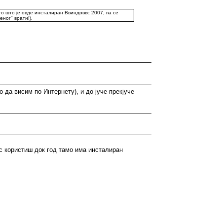
то што је овде инсталиран Ввиндоввс 2007, па се
ног" врати!).
да висим по Интернету), и до јуче-прекјуче
вс користиш док год тамо има инсталиран