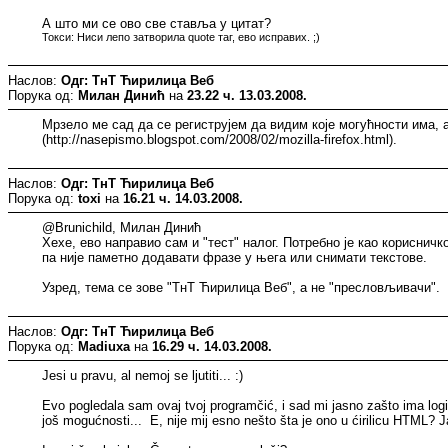
А што ми се ово све ставља у цитат?
Токси: Ниси лепо затворила quote таг, ево исправих. ;)
Наслов:
Одг: ТнТ Ћирилица Веб
Порука од:
Милан Динић
на
23.22 ч. 13.03.2008.
Мрзело ме сад да се региструјем да видим које могућности има,
(http://nasepismo.blogspot.com/2008/02/mozilla-firefox.html).
Наслов:
Одг: ТнТ Ћирилица Веб
Порука од:
toxi
на
16.21 ч. 14.03.2008.
@Brunichild, Милан Динић
Хехе, ево направио сам и "тест" налог. Потребно је као корисничк
па није паметно додавати фразе у њега или снимати текстове.
Узред, тема се зове "ТнТ Ћирилица Веб", а не "пресловљивачи".
Наслов:
Одг: ТнТ Ћирилица Веб
Порука од:
Madiuxa
на
16.29 ч. 14.03.2008.
Jesi u pravu, al nemoj se ljutiti... :)
Evo pogledala sam ovaj tvoj programčić, i sad mi jasno zašto ima log
još mogućnosti... E, nije mij esno nešto šta je ono u ćirilicu HTML? J