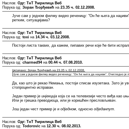
Наслов:
Одг: ТнТ Ћирилица Веб
Порука од:
Зоран Ђорђевић
на
23.35 ч. 02.12.2008.
Јуче сам у једном филму видео реченицу: ''Он ће њега да наџиви
ретким, ситуацијама?
Наслов:
Одг: ТнТ Ћирилица Веб
Порука од:
toxi
на
14.34 ч. 03.12.2008.
Постоји листа таквих, да кажем, пипавих речи које ће бити испра
Наслов:
Одг: ТнТ Ћирилица Веб
Порука од:
charmed94
на
00.44 ч. 07.08.2010.
Цитирано: Зоран Ђорђевић на 23.35 ч. 02.12.2008.
Јуче сам у једном филму видео реченицу: ''Он ће њега да наџиви''. Очигледно ј
Да, као што је рекао Немања, постоји списак изузетака. Зато је у
стопроцентно исправан.
Један пример је
инјекција
која се на телевизији често виђа као
ињ
Или је грешка преводиоца, или је коришћен пресловљивач.
Још један чест пример је и
одједном
, односно
одједанпут
.
Наслов:
Одг: ТнТ Ћирилица Веб
Порука од:
Todorovic
на
12.30 ч. 08.02.2013.