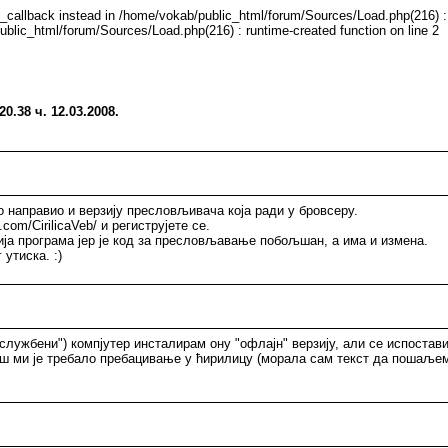
e_callback instead in /home/vokab/public_html/forum/Sources/Load.php(216) : 
ublic_html/forum/Sources/Load.php(216) : runtime-created function on line 2
.38 ч. 12.03.2008.
о направио и верзију пресловљивача која ради у бровсеру.
com/CirilicaVeb/ и региструјете се.
ија програма јер је код за пресловљавање побољшан, а има и измена.
утиска. :)
службени") компјутер инсталирам ону "офлајн" верзију, али се испостави
аш ми је требало пребацивање у ћирилицу (морала сам текст да пошаљем