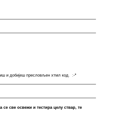
иш и добијеш пресловљен хтмл код. :-*
а се све освежи и тестира целу ствар, те