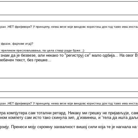
лиран .НЕТ фрејмворк? У принципу, нема везе који виндовс користиш док год тамо има инста
 фразе, фајлове итд)?
С приликом пресловљавања, па цела ствар ради брже. ;)
знам да је безвезе, али некако то "региструј се" мало одбија... На овог 
ебачен текст, без грешке...
лиран .НЕТ фрејмворк? У принципу, нема везе који виндовс користиш док год тамо има инста
 компјутера сам тотални ретард. Никаку ми грешку не пријављује, само
 оном компету сам исто тако скинула зип, д’извинеш, и ’тела да ишта даљ
ју. Пренеси моју скромну захвалност вишој сили која те је нагнала на т