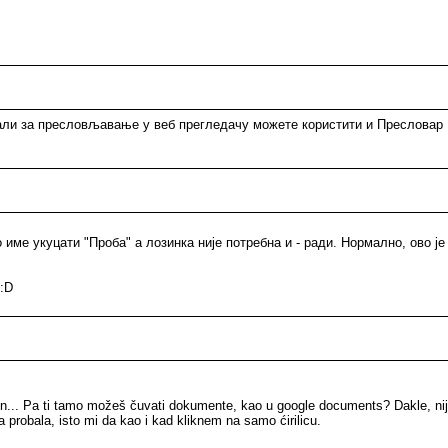
 али за пресловљавање у веб прегледачу можете користити и Пресловар
о име укуцати "Проба" а лозинка није потребна и - ради. Нормално, ово је
 :D
in... Pa ti tamo možeš čuvati dokumente, kao u google documents? Dakle, nij
a probala, isto mi da kao i kad kliknem na samo ćirilicu.