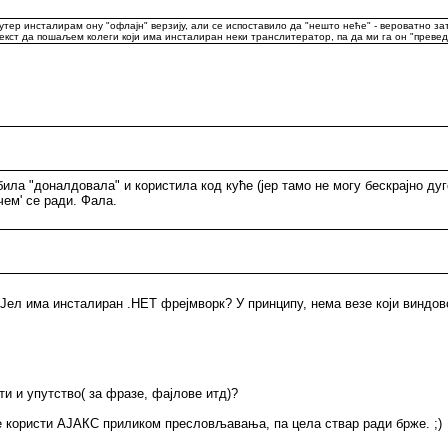
јутер инсталирам ону "офлајн" верзију, али се испоставило да "нешто неће" - вероватно за
кст да пошаљем колеги који има инсталиран неки транслитератор, па да ми га он "преведе
 "доналдовала" и користила код куће (јер тамо не могу бескрајно дуго 
чем' се ради. Фала.
ш? Јел има инсталиран .НЕТ фрејмворк? У принципу, нема везе који виндо
и и упутство( за фразе, фајлове итд)?
се користи АЈАКС приликом пресловљавања, па цела ствар ради брже. ;)