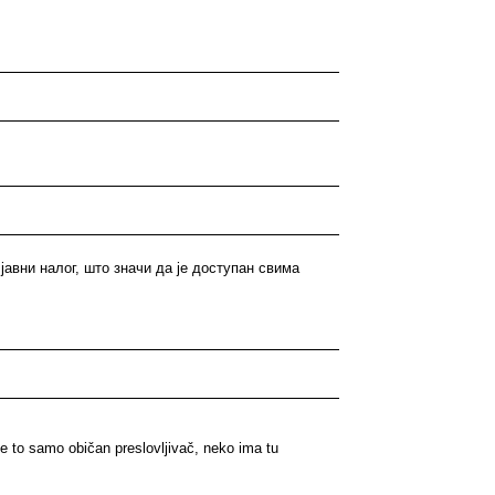
 јавни налог, што значи да је доступан свима
e to samo običan preslovljivač, neko ima tu