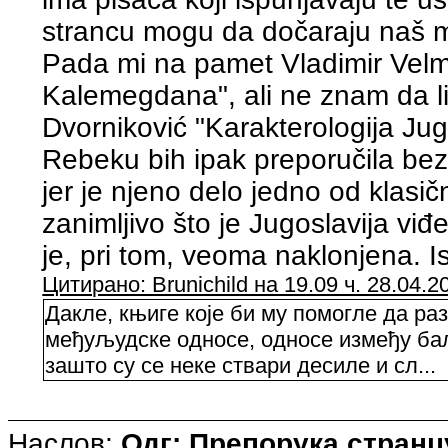
strancu mogu da dočaraju naš men
Pada mi na pamet Vladimir Velm
Kalemegdana", ali ne znam da li
Dvorniković "Karakterologija Ju
Rebeku bih ipak preporučila bez 
jer je njeno delo jedno od klasič
zanimljivo što je Jugoslavija vi
je, pri tom, veoma naklonjena. 
Цитирано: Brunichild на 19.09 ч. 28.04.2
Дакле, књиге које би му помогле да раз
међуљудске односе, односе између бал
зашто су се неке ствари десиле и сл...
Наслов:
Одг: Препорука странцу