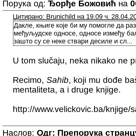
Порука од:
Ђорђе Божовић
на
0
Цитирано: Brunichild на 19.09 ч. 28.04.2
Дакле, књиге које би му помогле да раз
међуљудске односе, односе између бал
зашто су се неке ствари десиле и сл...
U tom slučaju, neka nikako ne p
Recimo,
Sahib
, koji mu dođe b
mentaliteta, a i druge knjige.
http://www.velickovic.ba/knjige/
Наслов:
Одг: Препорука странцу