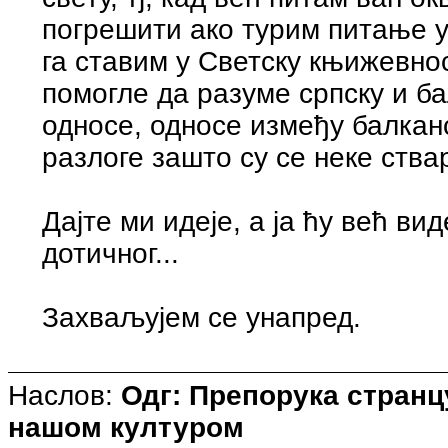
погрешити ако турим питање у
га ставим у Светску књижевнос
помогле да разуме српску и б
односе, односе између балкан
разлоге зашто су се неке ствар
Дајте ми идеје, а ја ћу већ ви
дотичног...
Захваљујем се унапред.
Наслов:
Одг: Препорука странцу
нашом културом