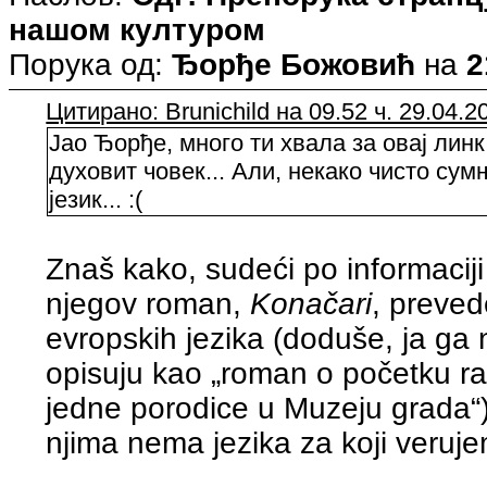
нашом културом
Порука од:
Ђорђе Божовић
на
2
Цитирано: Brunichild на 09.52 ч. 29.04.2
Јао Ђорђе, много ти хвала за овај линк
духовит човек... Али, некако чисто сум
језик... :(
Znaš kako, sudeći po informaciji 
njegov roman,
Konačari
, preved
evropskih jezika (doduše, ja ga n
opisuju kao „roman o početku rat
jedne porodice u Muzeju grada“)
njima nema jezika za koji veruje