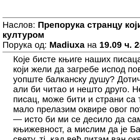
Наслов:
Препорука странцу кој
културом
Порука од:
Madiuxa
на
19.09 ч. 
Које бисте књиге наших писац
који жели да загребе испод по
уопште балканску душу? Дотич
али би читао и нешто друго. 
писац, може бити и страни са
мало прелазим оквире овог п
— исто би ми се десило да са
књижевност, а мислим да је Б
свету, тј, кад већ питам ван 