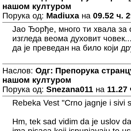
нашом културом
Порука од:
Madiuxa
на
09.52 ч. 
Јао Ђорђе, много ти хвала за 
изгледа веома духовит човек..
да је преведан на било који друг
Наслов:
Одг: Препорука странцу
нашом културом
Порука од:
Snezana011
на
11.27 
Rebeka Vest "Crno jagnje i sivi 
Hm, tek sad vidim da je uslov d
ima pisaca koji ispunjavaju te u