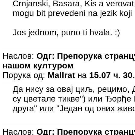
Crnjanski, Basara, Kis a verovatn
mogu bit prevedeni na jezik koji 
Jos jednom, puno ti hvala. :)
Наслов:
Одг: Препорука странцу
нашом културом
Порука од:
Mallrat
на
15.07 ч. 30
Да нису за овај циљ, рецимо,
су цветале тикве") или Ђорђе
друга" или "Један од оних жив
Наслов:
Одг: Препорука странцу