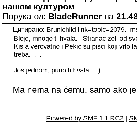
нашом културом
Порука од:
BladeRunner
на
21.48
Цитирано: Brunichild link=topic=2079.
Blejd, mnogo ti hvala. Stranac zeli od s
Kis a verovatno i Pekic su pisci koji vrlo 
treba. . .
Jos jednom, puno ti hvala. :)
Ma nema na čemu, samo ako je
Powered by SMF 1.1 RC2
|
SM