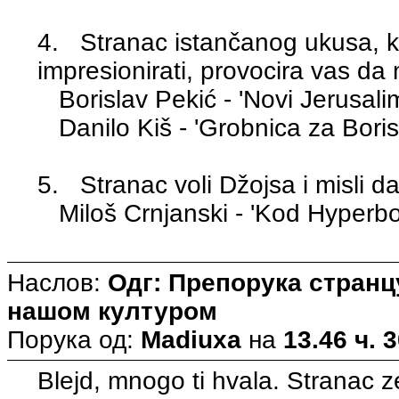
4. Stranac istančanog ukusa, k
impresionirati, provocira vas da
Borislav Pekić - 'Novi Jerusali
Danilo Kiš - 'Grobnica za Boris
5. Stranac voli Džojsa i misli d
Miloš Crnjanski - 'Kod Hyperbo
Наслов:
Одг: Препорука странцу
нашом културом
Порука од:
Madiuxa
на
13.46 ч. 
Blejd, mnogo ti hvala. Stranac z