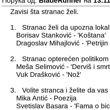
Порука од:
BladeRunner
на
13.11
Zavisi šta stranac želi.
1. Stranac želi da upozna lokaln
Borisav Stanković - 'Koštana'
Dragoslav Mihajlović - 'Petrijin
2. Stranac opterećen politikom ž
Meša Selimović - 'Derviš i smrt
Vuk Drašković - 'Nož'
3. Volite stranca i želite da vas
Mika Antić - Poezija
Svetislav Basara - 'Fama o bici