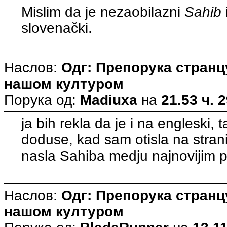
Mislim da je nezaobilazni
Sahib
slovenački.
Наслов:
Одг: Препорука странцу
нашом културом
Порука од:
Madiuxa
на
21.53 ч. 
ja bih rekla da je i na engleski,
doduse, kad sam otisla na stran
nasla Sahiba medju najnovijim pr
Наслов:
Одг: Препорука странцу
нашом културом