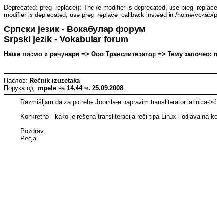
Deprecated: preg_replace(): The /e modifier is deprecated, use preg_replac
modifier is deprecated, use preg_replace_callback instead in /home/vokab/p
Српски језик - Вокабулар форум
Srpski jezik - Vokabular forum
Наше писмо и рачунари => Ооо Транслитератор => Тему започео: mpe
Наслов:
Rečnik izuzetaka
Порука од:
mpele
на
14.44 ч. 25.09.2008.
Razmišljam da za potrebe Joomla-e napravim transliterator latinica->ć
Konkretno - kako je rešena transliteracija reči tipa Linux i odjava na 
Pozdrav,
Pedja