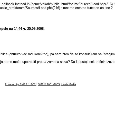
e_callback instead in /home/vokab/public_html/forum/Sources/Load.php(216) : 
ublic_html/forum/Sources/Load.php(216) : runtime-created function on line 2
le на 14.44 ч. 25.09.2008.
irilica (obrnuto već radi korektno), pa sam hteo da se konsultujem sa "stariji
koja se ne može upotrebiti prosta zamena slova? Da li postoji neki rečnik izuz
Powered by SMF 1.1 RC2
|
SMF © 2001-2005, Lewis Media