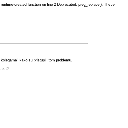
runtime-created function on line 2 Deprecated: preg_replace(): The /e
m kolegama" kako su pristupili tom problemu.
etaka?