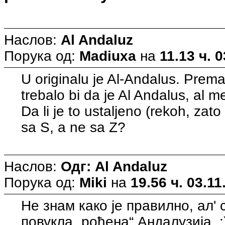
Наслов:
Al Andaluz
Порука од:
Madiuxa
на
11.13 ч. 0
U originalu je Al-Andalus. Prema
trebalo bi da je Al Andalus, al m
Da li je to ustaljeno (rekoh, zato 
sa S, a ne sa Z?
Наслов:
Одг: Al Andaluz
Порука од:
Miki
на
19.56 ч. 03.11
Не знам како је правилно, ал'
повукла „рођена“ Андалузија. :