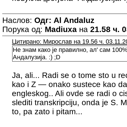
Наслов:
Одг: Al Andaluz
Порука од:
Madiuxa
на
21.58 ч. 
Цитирано: Мирослав на 19.56 ч. 03.11.2
Не знам како је правилно, ал' сам 100%
Андалузија. :) ;D
Ja, ali... Radi se o tome sto u re
kao i Z — onako sustece kao da 
engleskog.. Ali ovde se radi o ci
slediti transkripciju, onda je S.
to, pa zato i pitam...