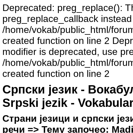
Deprecated: preg_replace(): Th
preg_replace_callback instead
/home/vokab/public_html/foru
created function on line 2 Dep
modifier is deprecated, use pr
/home/vokab/public_html/foru
created function on line 2
Српски језик - Вокаб
Srpski jezik - Vokabula
Страни језици и српски јез
речи => Тему започео: Madiu