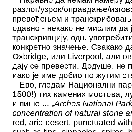
разлог/узрок/оправдање/изгово
превођењем и транскрибовањем
одавно - некако не мислим да 
транскрипцију, одн. употребит
конкретно значење. Свакако д
Oxbridge, или Liverpool, aли о
дају се превести. Додуше, не 
иако је име добио по жутим сте
Ево, гледам Национални парк 
1500!) тих камених мостова, лу
и пише ... „
Arches National Park 
concentration of natural stone a
red, arid desert, punctuated wi
such as fins, pinnacles, spires,