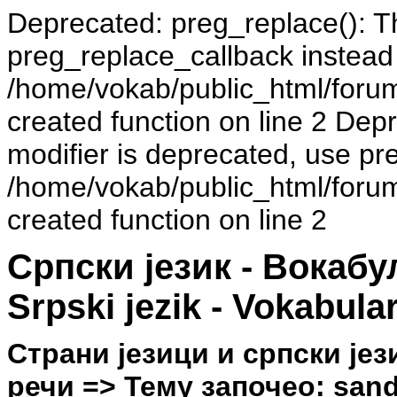
Deprecated: preg_replace(): Th
preg_replace_callback instead
/home/vokab/public_html/foru
created function on line 2 Dep
modifier is deprecated, use pr
/home/vokab/public_html/foru
created function on line 2
Српски језик - Вокаб
Srpski jezik - Vokabula
Страни језици и српски јез
речи => Тему започео: sandr