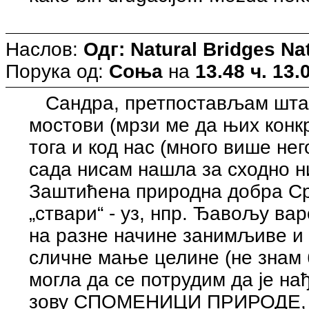
Наслов:
Одг: Natural Bridges N
Порука од:
Соња
на
13.48 ч. 13.
Сандра, претпостављам шта 
мостови (мрзи ме да њих конк
тога и код нас (много више нег
сада нисам нашла за сходно 
Заштићена природна добра Срби
„ствари“ - уз, нпр. Ђавољу ва
на разне начине занимљиве и 
сличне мање целине (не знам 
могла да се потрудим да је нађ
зову СПОМЕНИЦИ ПРИРОДЕ, ш