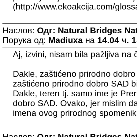
(http://www.ekoakcija.com/gloss
Наслов:
Одг: Natural Bridges N
Порука од:
Madiuxa
на
14.04 ч. 
Aj, izvini, nisam bila pažljiva na
Dakle, zaštićeno prirodno dobro
zaštićeno prirodno dobro SAD bi
Dakle, teren tj. samo ime je Prer
dobro SAD. Ovako, jer mislim d
imena ovog prirodnog spomenika
Наслов:
Одг: Natural Bridges N