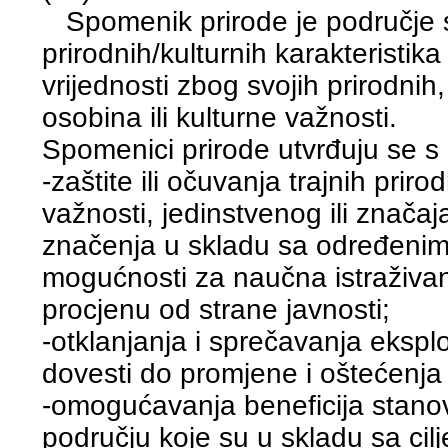
Spomenik prirode je područje sa
prirodnih/kulturnih karakteristika
vrijednosti zbog svojih prirodnih,
osobina ili kulturne važnosti.
Spomenici prirode utvrđuju se s 
-zaštite ili očuvanja trajnih prir
važnosti, jedinstvenog ili značaja
značenja u skladu sa određenim 
mogućnosti za naučna istraživanj
procjenu od strane javnosti;
-otklanjanja i sprečavanja eksplo
dovesti do promjene i oštećenja 
-omogućavanja beneficija stanov
području koje su u skladu sa cil