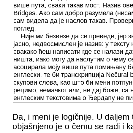
више пута, сваки такав мост. Назив ове
Bridges. Ако сам добро разумела (ниса
сам видела да је наслов такав. Провер
поглед.
Није ми безвезе да се преведе, јер з
јасно, недвосмислен је назив: у текст
свакако ћеш написати где се налази да
ништа, иако могу да наслутим о чему с
асоцирала моју више пута помињану баб
енглески, те би транскрипција Nečural 
скупови слова, као што би мени потпу
рецимо, немачког или, не дај боже, са 
енглеским текстовима о Ђердапу не пиш
Da, i meni je logičnije. U daljem
objašnjeno je o čemu se radi i k