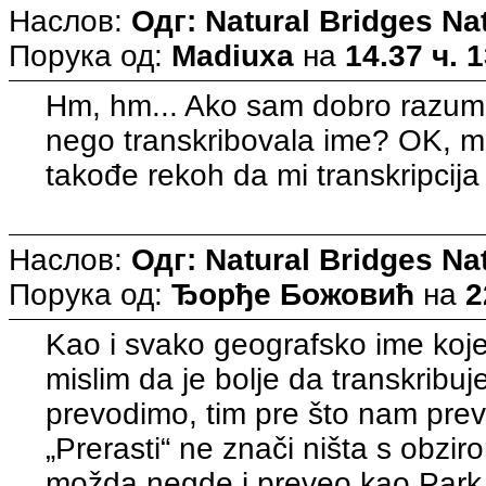
Наслов:
Одг: Natural Bridges N
Порука од:
Madiuxa
на
14.37 ч. 
Hm, hm... Ako sam dobro razumel
nego transkribovala ime? OK, mo
takođe rekoh da mi transkripcij
Наслов:
Одг: Natural Bridges N
Порука од:
Ђорђе Божовић
на
2
Kao i svako geografsko ime koje
mislim da je bolje da transkrib
prevodimo, tim pre što nam prevo
„Prerasti“ ne znači ništa s obzi
možda negde i preveo kao Park i