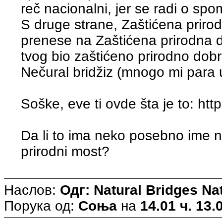
reč nacionalni, jer se radi o sp
S druge strane, Zaštićena priro
prenese na Zaštićena prirodna 
tvog bio zaštićeno prirodno dobr
Nečural bridžiz (mnogo mi para uh
Soške, eve ti ovde šta je to: htt
Da li to ima neko posebno ime n
prirodni most?
Наслов:
Одг: Natural Bridges N
Порука од:
Соња
на
14.01 ч. 13.