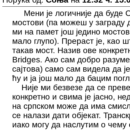
Мени је логичније да буде 
мостови (па можеш у заграду 
ми на памет још једино мостов
мало глупо). Прераст је, као 
такав мост. Назив ове конкретн
Bridges. Ако сам добро разум
сајтова) само сам видела да ј
ћу и ја још мало да бацим погл
Није ми безвезе да се превед
конкретно и свима је јасно, не
на српском може да има смисл
се налази дати објекат. Транс
иако могу да наслутим о чему 