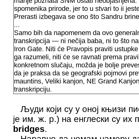
manje poznata ŠNM ostati neobjašnjena. S
spomenika prirode, jer to u stvari to ii je
Prerasti izbegava se ono što Sandru brine:
...
Samo bih da napomenem da ovo generalno
transkripcija — ni nečija baba, ni to što
Iron Gate. Niti će Pravopis praviti ustupke
ga razumeli, niti će se ravnati prema prav
konkretnom slučaju, možda je bolje prevest
da je praksa da se geografski pojmovi pr
mauntins, Veliki kanjon, NE Grand Kanjon.
transkripciju.
Људи који су у оној књизи пи
је им. ж. р.) на енглески су их
bridges
.
Наравно да немам намеру да 