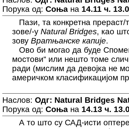
Порука од:
Соња
на
14.11 ч. 13.
Пази, та конкретна прераст/т
зове/-у
Natural Bridges
, као шт
зову
Вратњанске капије
.
Ово би могао да буде Споме
мостови“ или нешто томе слич
ради (мислим да девојка не мо
америчком класификацијом пр
Наслов:
Одг: Natural Bridges N
Порука од:
Соња
на
14.13 ч. 13.
А то што су САД-исти оптер