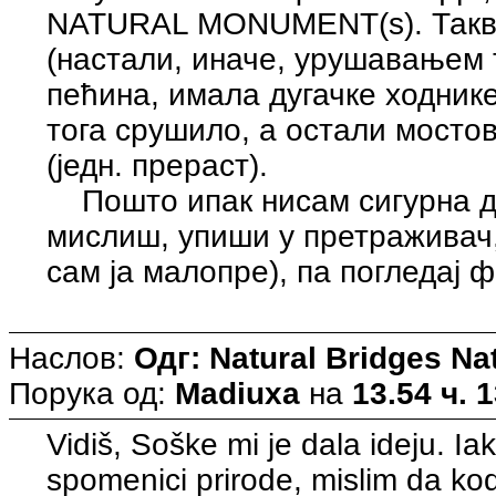
NATURAL MONUMENT(s). Такви
(настали, иначе, урушавањем 
пећина, имала дугачке ходнике
тога срушило, а остали мосто
(једн. прераст).
Пошто ипак нисам сигурна да
мислиш, упиши у претраживач,
сам ја малопре), па погледај 
Наслов:
Одг: Natural Bridges N
Порука од:
Madiuxa
на
13.54 ч. 
Vidiš, Soške mi je dala ideju. I
spomenici prirode, mislim da ko