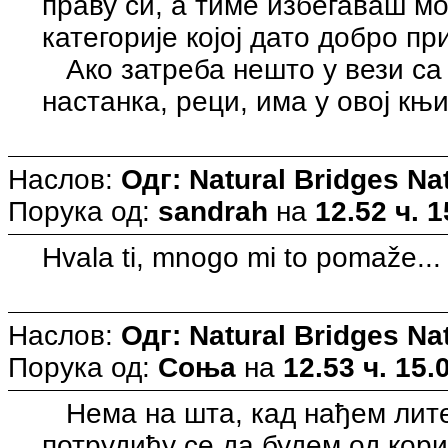
праву си, а тиме избегаваш м
категорије којој дато добро пр
Ако затреба нешто у вези с
настанка, реци, има у овој књи
Наслов:
Одг: Natural Bridges N
Порука од:
sandrah
на
12.52 ч. 1
Hvala ti, mnogo mi to pomaže...
Наслов:
Одг: Natural Bridges N
Порука од:
Соња
на
12.53 ч. 15.
Нема на шта, кад нађем литер
потрудићу се да будем од кори