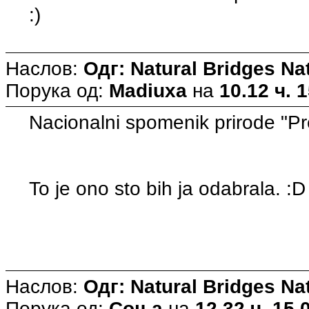
:)
Наслов:
Одг: Natural Bridges N
Порука од:
Madiuxa
на
10.12 ч. 
Nacionalni spomenik prirode "Pre
To je ono sto bih ja odabrala. :D
Наслов:
Одг: Natural Bridges N
Порука од:
Соња
на
12.32 ч. 15.