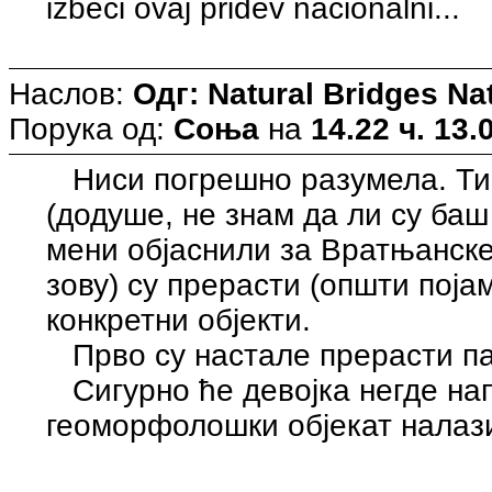
izbeći ovaj pridev nacionalni...
Наслов:
Одг: Natural Bridges N
Порука од:
Соња
на
14.22 ч. 13.
Ниси погрешно разумела. Ти
(додуше, не знам да ли су баш
мени објаснили за Вратњанске,
зову) су прерасти (општи појам)
конкретни објекти.
Прво су настале прерасти па
Сигурно ће девојка негде нап
геоморфолошки објекат налази