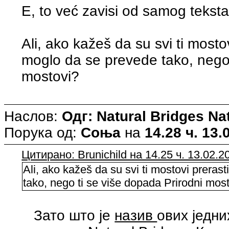
E, to već zavisi od samog teksta
Ali, ako kažeš da su svi ti mosto
moglo da se prevede tako, nego 
mostovi?
Наслов:
Одг: Natural Bridges N
Порука од:
Соња
на
14.28 ч. 13.
Цитирано: Brunichild на 14.25 ч. 13.02.2
Ali, ako kažeš da su svi ti mostovi preras
tako, nego ti se više dopada Prirodni mos
Зато што је
назив
ових једни