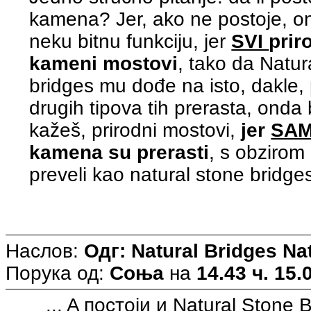
kamena? Jer, ako ne postoje, 
neku bitnu funkciju, jer
SVI
prir
kameni mostovi
, tako da Natura
bridges mu dođe na isto, dakle, p
drugih tipova tih prerasta, onda b
kažeš, prirodni mostovi,
jer
SA
kamena su prerasti
, s obzirom
preveli kao natural stone bridge
Наслов:
Одг: Natural Bridges N
Порука од:
Соња
на
14.43 ч. 15.
... A постоји и Natural Stone 