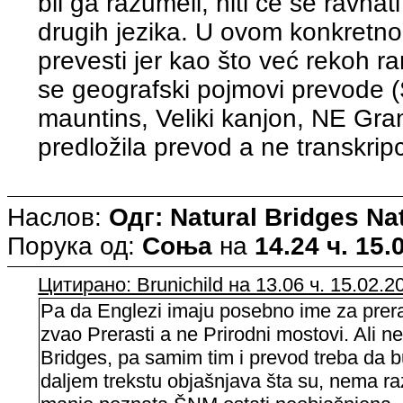
bii ga razumeli, niti će se ravna
drugih jezika. U ovom konkretno
prevesti jer kao što već rekoh ra
se geografski pojmovi prevode (
mauntins, Veliki kanjon, NE Gra
predložila prevod a ne transkripc
Наслов:
Одг: Natural Bridges N
Порука од:
Соња
на
14.24 ч. 15.
Цитирано: Brunichild на 13.06 ч. 15.02.2
Pa da Englezi imaju posebno ime za preras
zvao Prerasti a ne Prirodni mostovi. Ali n
Bridges, pa samim tim i prevod treba da b
daljem trekstu objašnjava šta su, nema raz