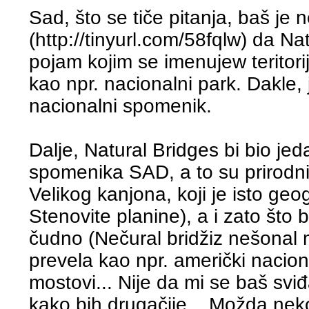
Sad, što se tiče pitanja, baš je 
(http://tinyurl.com/58fqlw) da 
pojam kojim se imenujew teritor
kao npr. nacionalni park. Dakle,
nacionalni spomenik.
Dalje, Natural Bridges bi bio jed
spomenika SAD, a to su prirodni
Velikog kanjona, koji je isto geo
Stenovite planine), a i zato što b
čudno (Nečural bridžiz nešonal 
prevela kao npr. američki nacion
mostovi... Nije da mi se baš svi
kako bih drugačije... Možda neko 