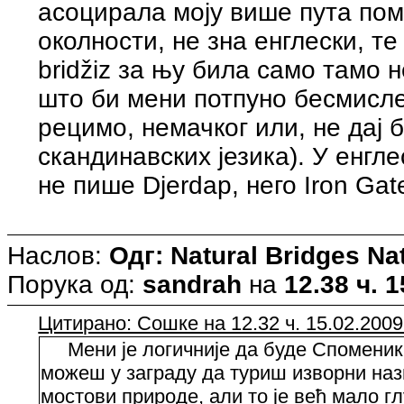
асоцирала моју више пута поми
околности, не зна енглески, те
bridžiz за њу била само тамо 
што би мени потпуно бесмисле
рецимо, немачког или, не дај б
скандинавских језика). У енгл
не пише Djerdap, него Iron Gat
Наслов:
Одг: Natural Bridges N
Порука од:
sandrah
на
12.38 ч. 1
Цитирано: Сошке на 12.32 ч. 15.02.2009
Мени је логичније да буде Споменик
можеш у заграду да туриш изворни нази
мостови природе, али то је већ мало гл