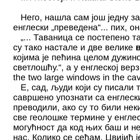
Него, нашла сам још једну за
енглески „преведена“... пих, он
„... Таваница се постепено т
су тако настале и две велике
којима је пећина целом дужи
светлошћу.“, а у енглеској верзи
the two large windows in the cav
Е, сад, људи који су писали т
савршено упознати са енглески
преводили, ако су то били нек
све геолошке термине у енглес
могућност да код њих баш и не
нас. Колико се сећам, Цвијић 