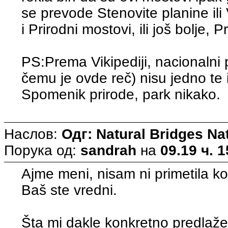
se prevode Stenovite planine ili
i Prirodni mostovi, ili još bolje, P
PS:Prema Vikipediji, nacionalni 
čemu je ovde reč) nisu jedno te 
Spomenik prirode, park nikako.
Наслов:
Одг: Natural Bridges N
Порука од:
sandrah
на
09.19 ч. 1
Ajme meni, nisam ni primetila k
Baš ste vredni.
Šta mi dakle konkretno predlaže