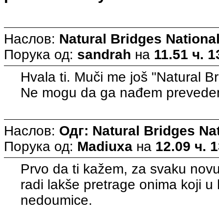
Наслов:
Natural Bridges Nation
Порука од:
sandrah
на
11.51 ч. 1
Hvala ti. Muči me još "Natural 
Ne mogu da ga nađem prevedeno
Наслов:
Одг: Natural Bridges N
Порука од:
Madiuxa
на
12.09 ч. 
Prvo da ti kažem, za svaku novu
radi lakše pretrage onima koji u
nedoumice.