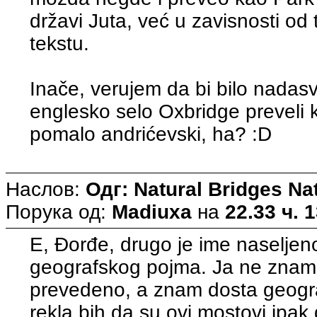
državi Juta, već u zavisnosti od 
tekstu.
Inače, verujem da bi bilo nadasv
englesko selo Oxbridge preveli k
pomalo andrićevski, ha? :D
Наслов:
Одг: Natural Bridges N
Порука од:
Madiuxa
на
22.33 ч. 
E, Đorđe, drugo je ime naseljen
geografskog pojma. Ja ne znam 
prevedeno, a znam dosta geogra
rekla bih da su ovi mostovi ipak