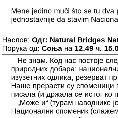
Mene jedino muči što se tu dva p
jednostavnije da stavim Naciona
Наслов:
Одг: Natural Bridges N
Порука од:
Соња
на
12.49 ч. 15.
Не знам. Код нас постоје сле
природних добара: национални
изузетних одлика, резерват п
Наше прерасти су споменици п
писала (и држала се истог ко 
„Може и“ (турам наводнике је
Национални споменик (слажем 