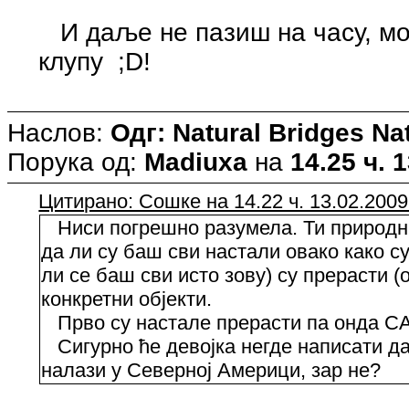
И даље не пазиш на часу, мо
клупу ;D!
Наслов:
Одг: Natural Bridges N
Порука од:
Madiuxa
на
14.25 ч. 
Цитирано: Сошке на 14.22 ч. 13.02.2009
Ниси погрешно разумела. Ти природни
да ли су баш сви настали овако како с
ли се баш сви исто зову) су прерасти (о
конкретни објекти.
Прво су настале прерасти па онда С
Сигурно ће девојка негде написати д
налази у Северној Америци, зар не?