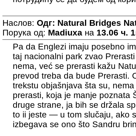
Наслов:
Одг: Natural Bridges N
Порука од:
Madiuxa
на
13.06 ч. 
Pa da Englezi imaju posebno ime
taj nacionalni park zvao Prerasti
nema, već se prerasti kažu Natu
prevod treba da bude Prerasti. 
trekstu objašnjava šta su, nema 
prerasti, koja je manje poznata
druge strane, ja bih se držala sp
to ii jeste — u tom slučaju, ako s
izbegava se ono što Sandru brine