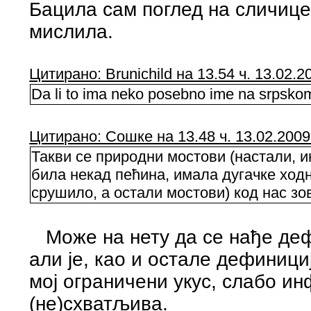
Бацила сам поглед на сличице
мислила.
Цитирано: Brunichild на 13.54 ч. 13.02.2
Da li to ima neko posebno ime na srpskom 
Цитирано: Сошке на 13.48 ч. 13.02.2009
Такви се природни мостови (настали, 
била некад пећина, имала дугачке ходн
срушило, а остали мостови) код нас зо
Може на нету да се нађе деф
али је, као и остале дефинициј
мој ограничени укус, слабо ин
(не)схватљива.