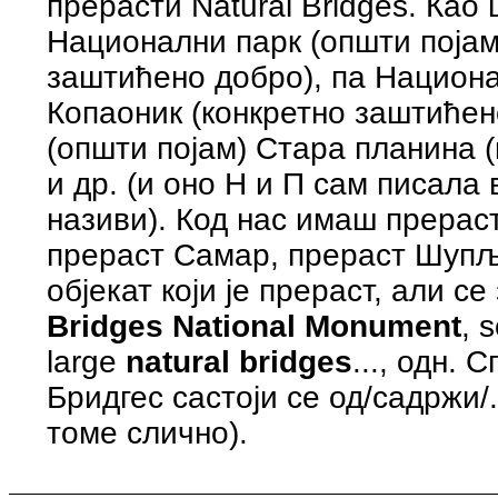
прерасти Natural Bridges. Као
Национални парк (општи појам
заштићено добро), па Национа
Копаоник (конкретно заштићен
(општи појам) Стара планина 
и др. (и оно Н и П сам писала 
називи). Код нас имаш прерас
прераст Самар, прераст Шупља
објекат који је прераст, али се 
Bridges National Monument
, 
large
natural bridges
..., одн.
Бридгес састоји се од/садржи/
томе слично).