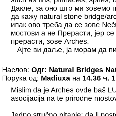
Дакле, за оно што ми зовемо п
да кажу natural stone bridge/a
ипак ово треба да се зове Nečur
мостови а не Прерасти, јер се
прерасти, зове Arches.
Ајте ви даље, ја морам да п
Наслов:
Одг: Natural Bridges N
Порука од:
Madiuxa
на
14.36 ч. 
Mislim da je Arches ovde baš LU
asocijacija na te prirodne mostov
Jedno stručno pitanje: da li posto