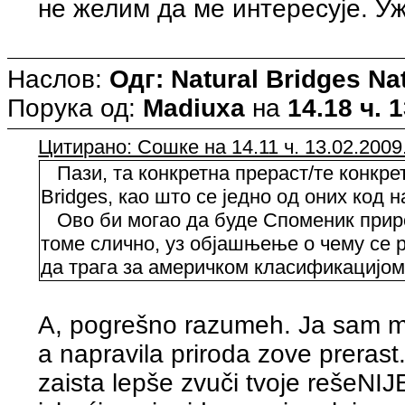
не желим да ме интересује. Уж
Наслов:
Одг: Natural Bridges N
Порука од:
Madiuxa
на
14.18 ч. 
Цитирано: Сошке на 14.11 ч. 13.02.2009
Пази, та конкретна прераст/те конкрет
Bridges, као што се једно од оних код 
Ово би могао да буде Споменик прир
томе слично, уз објашњење о чему се 
да трага за америчком класификацијом
A, pogrešno razumeh. Ja sam mis
a napravila priroda zove prerast
zaista lepše zvuči tvoje rešeNIJE