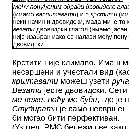
Међу понуђеним одради двовидске гла
(имамо
васпитавати
) и о
крстити
(и
неки начин и двовидски, мада ми је то 
везати
двовидски глагол (имамо јаса
није изабран иако се налази међу пону
двовидски.
Крстити није климаво. Имаш мн
несвршени и учестали вид (к
крштавати
можеш узети
руч
Везати
јесте двовидски. Сети
ме веже, ноћу ме буди
, где је
Студирати
је само несвршен. 
би могао бити перфективан.
(Узгред, РМС бележи све како 