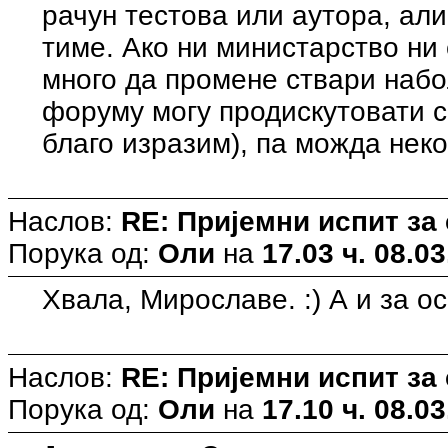
рачун тестова или аутора, али
тиме. Ако ни министарство ни
много да промене ствари набо
форуму могу продискутовати с
благо изразим), па можда неко
Наслов:
RE: Пријемни испит за
Порука од:
Оли
на
17.03 ч. 08.03
Хвала, Мирославе. :) А и за ос
Наслов:
RE: Пријемни испит за
Порука од:
Оли
на
17.10 ч. 08.03