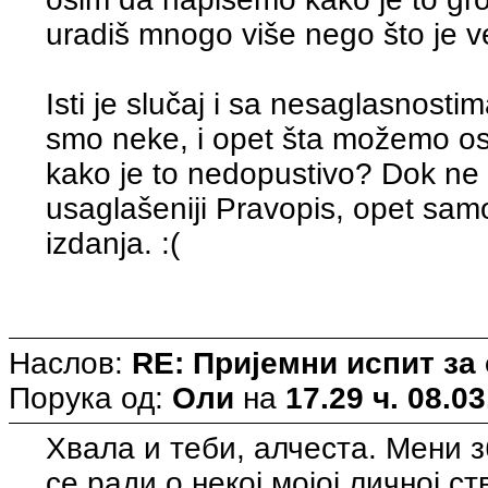
uradiš mnogo više nego što je ve
Isti je slučaj i sa nesaglasnosti
smo neke, i opet šta možemo os
kako je to nedopustivo? Dok ne
usaglašeniji Pravopis, opet sam
izdanja. :(
Наслов:
RE: Пријемни испит за
Порука од:
Оли
на
17.29 ч. 08.03
Хвала и теби, алчеста. Мени з
се ради о некој мојој личној с