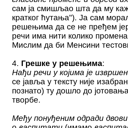
сам ја смишљао шта да му каж
кратког ћутања"). Ја сам мор
решењима да се не пређем јер
речи има нити колико промена
Мислим да би Менсини тестов
4.
Грешке у решењима
:
Нађи речи у којима је изврше
се јавља у тексту није изабран
познато) ту дошло до јотовањ
творбе.
Међу понуђеним одради двови
о
васпитати
(имамо
васпита