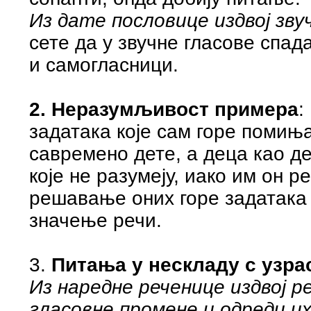
Из дате пословице издвој зву
сете да у звучне гласове спад
и самогласници.
2. Неразумљивост примера
:
задатака које сам горе помиња
савремено дете, а деца као де
које не разумеју, иако им он р
решавање оних горе задатака 
значење речи.
3.
Питања у нескладу с узра
Из наредне реченице издвој р
гласовне промене и одреди их