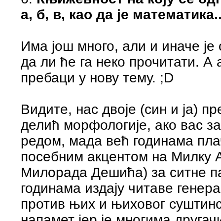
а, б, в, као да је математика..
Има још много, али и иначе је
да ли ће га неко прочитати. А 
пребаци у нову тему. ;D
Видите, нас двоје (син и ја) п
делић морфологије, ако вас з
редом, мада већ годинама плач
посебним акцентом на Милку 
Милорада Дешића) за ситне па
годинама издају читаве генер
против њих и њиховог суштинс
напамет јер је многима другач