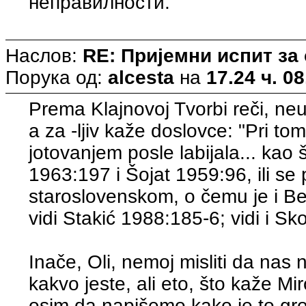
неправилности.
Наслов:
RE: Пријемни испит за
Порука од:
alcesta
на
17.24 ч. 08
Prema Klajnovoj Tvorbi reči, neur
a za -ljiv kaže doslovce: "Pri tom 
jotovanjem posle labijala... kao 
1963:197 i Šojat 1959:96, ili se p
staroslovenskom, o čemu je i Bel
vidi Stakić 1988:185-6; vidi i Sko
Inače, Oli, nemoj misliti da nas n
kakvo jeste, ali eto, što kaže 
osim da napišemo kako je to gro