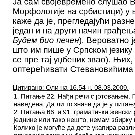
Ја сам својевремено слушао 
Морфологије на србистици) у 
каже да је, прегледајући разн
један и на други начин грађењ
Будем био печен
). Вероватно 
што им пише у Српском језику
се пре тај уџбеник звао). Њих
оптерећивати Стевановићима 
Цитирано: Оли на 16.54 ч. 08.03.2009.
1. Питање 22. Нађи речи с јотовањем. 
наведена. Да ли то значи да је у пита
2. Питања 66. и 91. граматички женски
једнине или тако нешто, немам збирку
Колико је могуће да дете укапира раз