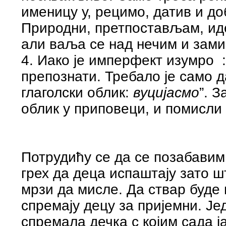
именицу у, рецимо, датив и до
Природни, претпостављам, ид
али ваља се над нечим и зами
4. Иако је имперфект изумро :
препознати. Требало је само да
глаголски облик:
вуцијасмо
”. 
облик у приповеци, и помисли 
Потрудићу се да се позабавим
грех да деца испаштају зато 
мрзи да мисле. Да ствар буде 
спремају децу за пријемни. Јед
спремала дечка с којим сада ј