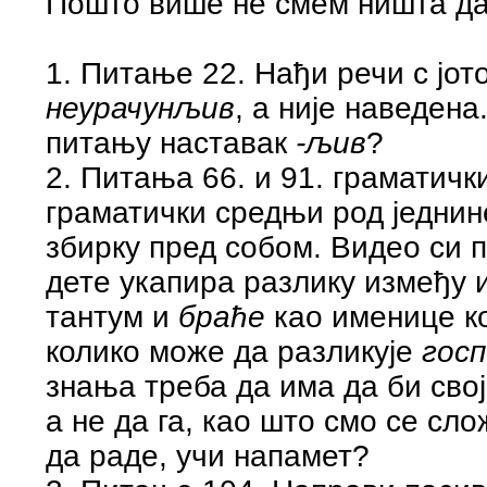
Пошто више не смем ништа да
1. Питање 22. Нађи речи с јот
неурачунљив
, а није наведена.
питању наставак
-љив
?
2. Питања 66. и 91. граматичк
граматички средњи род једнин
збирку пред собом. Видео си п
дете укапира разлику између
тантум и
браће
као именице ко
колико може да разликује
госп
знања треба да има да би сво
а не да га, као што смо се сл
да раде, учи напамет?