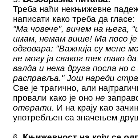
Треба наћи некњижевне падежн
написати како треба да гласе:
"Ма човече", вичем на њега, "
имам, немам више! Ма посо је
одговара: "Важнија су мене мо
не могу ја сваког тек тако д
валда и нека друга посла но 
расправља." Још нареди страж
Све је трагично, али најтрагич
провали како је оно
не
заправ
отерати.
И на крају као зачин
употребљен са значењем дру
6.
Књижевност на коју се о