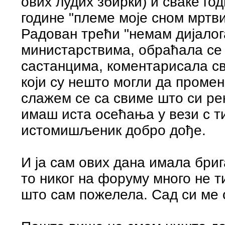
ових лудих збирки) и сваке го
године "племе моје сном мртв
Радован трећи "немам дијалога
министарствима, обраћала се
састанцима, коментарисала св
који су нешто могли да промене
слажем се са свиме што си рек
имаш иста осећања у вези с т
истомишљеник добро дође.
И ја сам ових дана имала бриг
то никог на форуму много не 
што сам пожелела. Сад си ме 