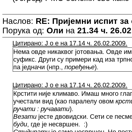
Наслов:
RE: Пријемни испит за
Порука од:
Оли
на
21.34 ч. 26.02
Цитирано: J o e на 17.14 ч. 26.02.2009.
Нема овде никаквог јотовања. Овде и
суфикс. Други су примери кад иза трп
па једначи (нпр.,
поређење
).
Цитирано: J o e на 17.14 ч. 26.02.2009.
Крстити није климаво. Имаш много глаг
учестали вид (као паралелу овом
крст
ручати : ручавати
).
Везати
јесте двовидски. Сети се песм
буди
, где је несвршен. :)
Студирати
је само несвршен. Не посто