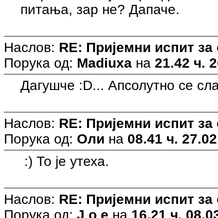
питања, зар не? Дапаче.
Наслов:
RE: Пријемни испит за
Порука од:
Madiuxa
на
21.42 ч. 
Дагушче :D... Апсолутно се сл
Наслов:
RE: Пријемни испит за
Порука од:
Оли
на
08.41 ч. 27.02
:) То је утеха.
Наслов:
RE: Пријемни испит за
Порука од:
J o e
на
16.21 ч. 08.0