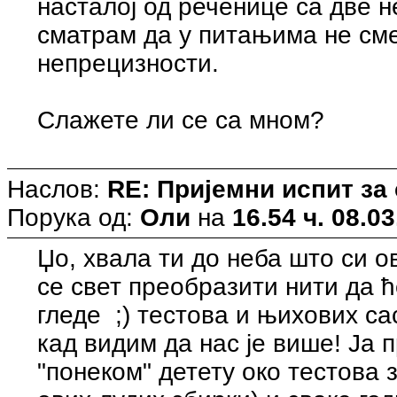
насталој од реченице са две н
сматрам да у питањима не сме
непрецизности.
Слажете ли се са мном?
Наслов:
RE: Пријемни испит за
Порука од:
Оли
на
16.54 ч. 08.03
Џо, хвала ти до неба што си 
се свет преобразити нити да 
гледе ;) тестова и њихових с
кад видим да нас је више! Ја 
"понеком" детету око тестова 