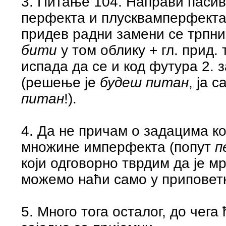
3. Питање 104. Направи пасив 
перфекта и плусквамперфекта, 
придев радни замени се трпни
бити
у том облику + гл. прид
испада да се и код футура 2.
(решење је
будеш питан
, ја 
питан
!).
4. Да не причам о задацима ко
множине имперфекта (попут
п
који одговорно тврдим да је мр
можемо наћи само у приповетк
5. Много тога осталог, до чега