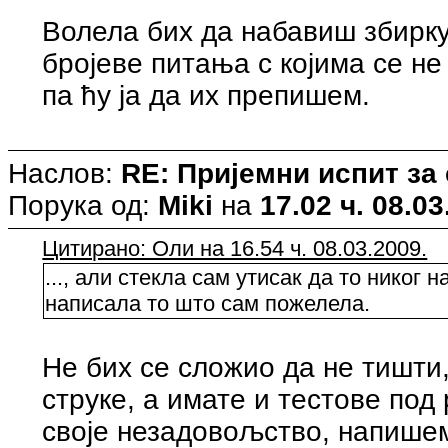
Волела бих да набавиш збирк
бројеве питања с којима се не
па ћу ја да их препишем.
Наслов:
RE: Пријемни испит за
Порука од:
Miki
на
17.02 ч. 08.03
Цитирано: Оли на 16.54 ч. 08.03.2009.
..., али стекла сам утисак да то никог
написала то што сам пожелела.
Не бих се сложио да не тишти,
струке, а имате и тестове под
своје незадовољство, напишем