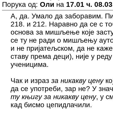
Порука од:
Оли
на
17.01 ч. 08.03
А, да. Умало да заборавим. П
218. и 212. Наравно да се с т
основа за мишљење које засту
се ту не ради о мишљењу аут
и не пријатељском, да не каж
ставу према деци), није у реду
ученицима.
Чак и израз
за никакву цену
ко
да се употреби, зар не? У зн
ту књигу за никакву цену
, у 
кад бисмо цепидлачили.