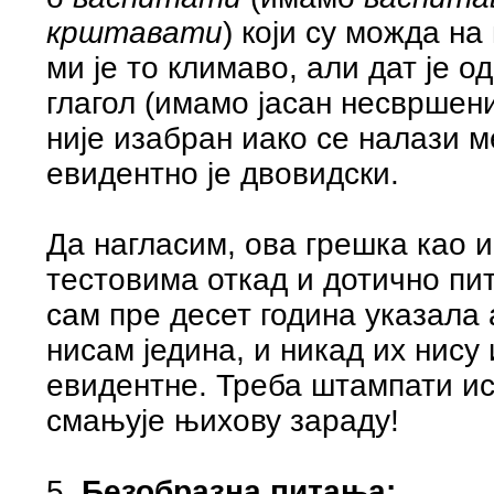
крштавати
) који су можда на
ми је то климаво, али дат је о
глагол (имамо јасан несвршен
није изабран иако се налази 
евидентно је двовидски.
Да нагласим, ова грешка као и
тестовима откад и дотично пит
сам пре десет година указала 
нисам једина, и никад их нису
евидентне. Треба штампати исп
смањује њихову зараду!
5.
Безобразна питања: