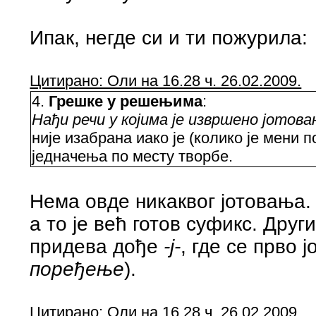
Ипак, негде си и ти пожурила:
Цитирано: Оли на 16.28 ч. 26.02.2009.
4.
Грешке у решењима
:
Нађи речи у којима је извршено јотова
није изабрана иако је (колико је мени 
једначења по месту творбе.
Нема овде никаквог јотовања
а то је већ готов суфикс. Друг
придева дође
-ј-
, где се прво ј
поређење
).
Цитирано: Оли на 16.28 ч. 26.02.2009.