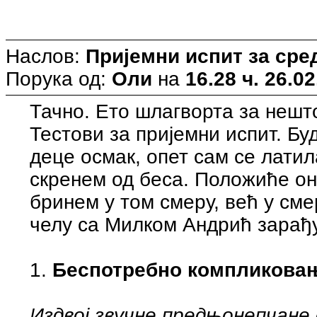
Наслов:
Пријемни испит за ср
Порука од:
Оли
на
16.28 ч. 26.02
Тачно. Ето шлагворта за нешт
Тестови за пријемни испит. Буд
деце осмак, опет сам се латил
скренем од беса. Положиће он
бринем у том смеру, већ у сме
челу са Милком Андрић зарађу
1.
Беспотребно компликова
Издвој
звучне предњонепчане