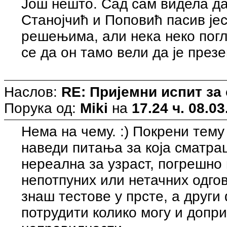
Још нешто. Сад сам видела д
Станојчић и Поповић пасив је
решењима, али нека неко погл
се да он тамо вели да је през
Наслов:
RE: Пријемни испит за
Порука од:
Miki
на
17.24 ч. 08.03
Нема на чему. :) Покрени тему
наведи питања за која сматра
нереална за узраст, погрешно
непотпуних или нетачних одгов
знаш тестове у прсте, а друг
потрудити колико могу и доп