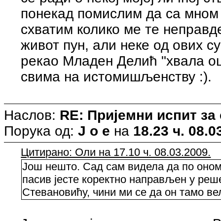
понекад помислим да са мном 
схватим колико ме те неправде
живот пун, али неке од ових су
рекао Младен Делић "хвала оцу
свима на истомишљенству :).
Наслов:
RE: Пријемни испит за
Порука од:
J o e
на
18.23 ч. 08.0
Цитирано: Оли на 17.10 ч. 08.03.2009.
Још нешто. Сад сам видела да по оном
пасив јесте коректно направљен у реш
Стевановићу, чини ми се да он тамо ве