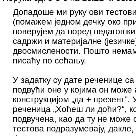
Допадоше ми руку ови тестови
(помажем једном дечку око при
поверујем да поред педагошки
садржи и материјалне (језичке
двосмислености. Пошто немам
писаћу по сећању.
У задатку су дате реченице с
подвући оне у којима он може
конструкцијом „да + презент”. 
реченица „Хоћеш ли доћи?“, к
подвучена, као да ту не може 
тестова подразумевају, дакле,