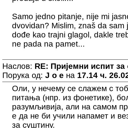
Samo jedno pitanje, nije mi jasno
dvovidan? Mislim, znaš da sam ja
dođe kao trajni glagol, dakle tre
ne pada na pamet...
Наслов:
RE: Пријемни испит за
Порука од:
J o e
на
17.14 ч. 26.0
Оли, у нечему се слажем с то
питања (нпр. из фонетике), бо
разумљивија, али на самом п
е да не би учили напамет и в
за суштину.