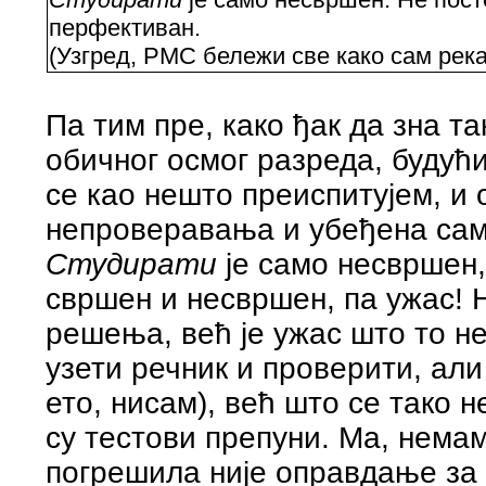
перфективан.
(Узгред, РМС бележи све како сам река
Па тим пре, како ђак да зна т
обичног осмог разреда, будући
се као нешто преиспитујем, и 
непроверавања и убеђена сам
Студирати
је само несвршен
свршен и несвршен, па ужас! Н
решења, већ је ужас што то не
узети речник и проверити, али
ето, нисам), већ што се тако 
су тестови препуни. Ма, немам
погрешила није оправдање за