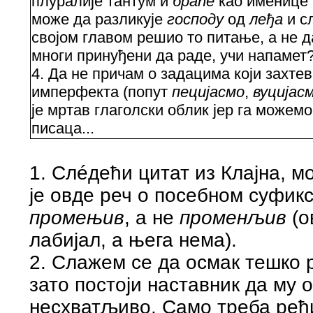
плуралије тантум и
браће
као именице 
може да разликује
господу
од
леђа
и с
својом главом решио то питање, а не д
многи принуђени да раде, учи напамет
4. Да не причам о задацима који захте
имперфекта (попут
пецијасмо
,
вуцијас
је мртав глаголски облик јер га можем
писаца...
1. Слéдећи цитат из Клајна, м
је овде реч о посебном суфикс
промењив
, а не
променљив
(о
лабијал, а њега нема).
2. Слажем се да осмак тешко 
зато постоји наставник да му 
несхватљиво. Само треба рећ