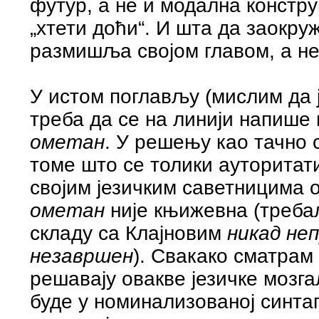
футур, а не и модална констр
„хтети доћи“. И шта да заокру
размишља својом главом, а н
У истом поглављу (мислим да 
треба да се на линији напише
ометан
. У решењу као тачно 
томе што се толики ауторитат
својим језичким саветницима 
ометан
није књижевна (треба
складу са Клајновим
никад не
незавршен
). Свакако сматрам
решавају овакве језичке мозга
буде у номинализованој синта