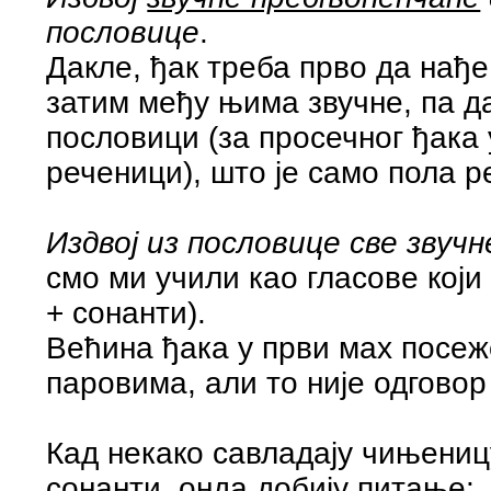
пословице
.
Дакле, ђак треба прво да нађе
затим међу њима звучне, па да
пословици (за просечног ђака 
реченици), што је само пола 
Издвој из пословице све звучн
смо ми учили као гласове који
+ сонанти).
Већина ђака у први мах посеж
паровима, али то није одговор
Кад некако савладају чињеницу
сонанти, онда добију питање: