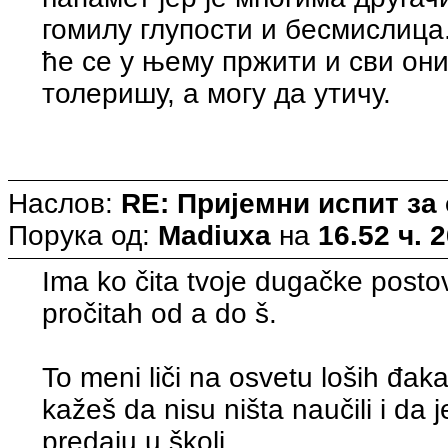
гомилу глупости и бесмислица.
ће се у њему пржити и сви они
толеришу, а могу да утичу.
Наслов:
RE: Пријемни испит за
Порука од:
Madiuxa
на
16.52 ч. 
Ima ko čita tvoje dugačke postove
pročitah od a do š.
To meni liči na osvetu loših đaka
kažeš da nisu ništa naučili i da 
predaju u školi....