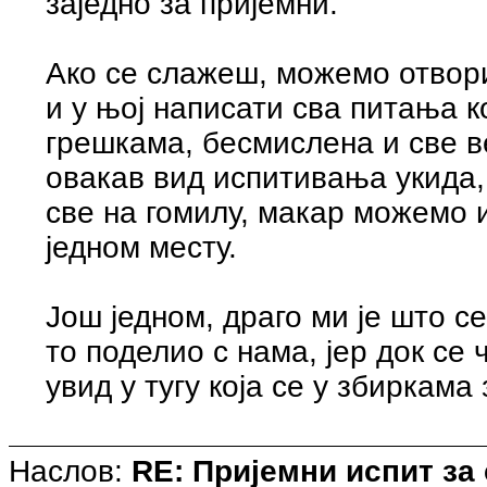
заједно за пријемни.
Ако се слажеш, можемо отвори
и у њој написати сва питања к
грешкама, бесмислена и све в
овакав вид испитивања укида,
све на гомилу, макар можемо 
једном месту.
Још једном, драго ми је што с
то поделио с нама, јер док се 
увид у тугу која се у збиркама
Наслов:
RE: Пријемни испит за