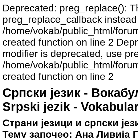
Deprecated: preg_replace(): Th
preg_replace_callback instead
/home/vokab/public_html/foru
created function on line 2 Dep
modifier is deprecated, use pr
/home/vokab/public_html/foru
created function on line 2
Српски језик - Вокаб
Srpski jezik - Vokabula
Страни језици и српски је
Тему започео: Ана Ливија П