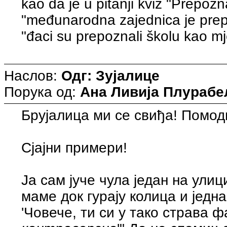
kao da je u pitanji kviz "Prepozna
"međunarodna zajednica je prep
"đaci su prepoznali školu kao mje
Наслов:
Одг: Зујалице
Порука од:
Ана Ливија Плурабе
Брујалица ми се свиђа! Помод
Сјајни примери!
Ја сам јуче чула један на ули
маме док гурају колица и једна
'Човече, ти си у тако страва ф