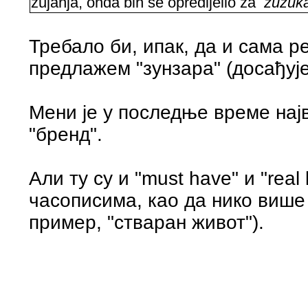
zujanja, onda bih se opredijelio za
zuzuka
Требало би, ипак, да и сама р
предлажем "зунзара" (досађује
Мени је у последње време на
"бренд".
Али ту су и "must have" и "real
часописима, као да нико више 
пример, "стваран живот").