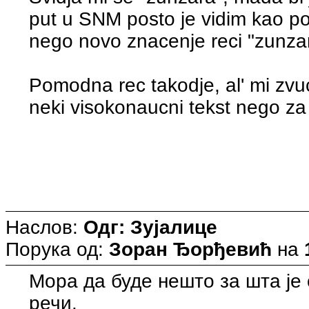
put u SNM posto je vidim kao po
nego novo znacenje reci "zunza
Pomodna rec takodje, al' mi zvuc
neki visokonaucni tekst nego z
Наслов:
Одг: Зујалице
Порука од:
Зоран Ђорђевић
на
Мора да буде нешто за шта је 
речи.