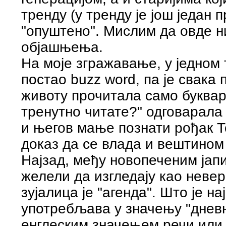
тренду (у тренду је још један 
"опуштено". Мислим да овде н
објашњења.
На моје згражавање, у једном 
постао buzz word, па је свака 
животу прочитала само буквар
тренутно читате?" одговарала 
и његов мање познати рођак Т
доказ да се влада и вештином
Најзад, међу новопеченим јапи
желели да изгледају као неве
зујалица је "агенда". Што је н
употребљава у значењу "дневн
енглеским значењем речи или 