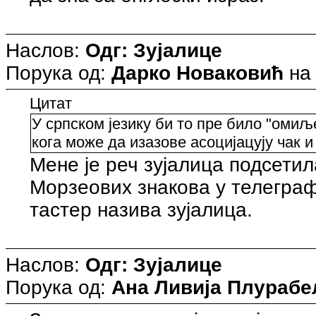
Наслов:
Одг: Зујалице
Порука од:
Дарко Новаковић
н
Цитат
У српском језику би то пре било "омиљ
кога може да изазове асоцијацују чак и
Мене је реч зујалица подсети
Морзеових знакова у телеграф
тастер назива зујалица.
Наслов:
Одг: Зујалице
Порука од:
Ана Ливија Плурабе