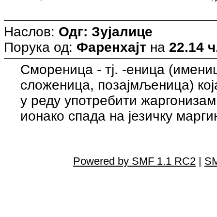
Наслов:
Одг: Зујалице
Порука од:
Фаренхајт
на
22.14 ч
Смореница - тј. -еница (имени
сложеница, позајмљеница) кој
у реду употребити жаргонизам
ионако спада на језичку маргин
Powered by SMF 1.1 RC2
|
SM