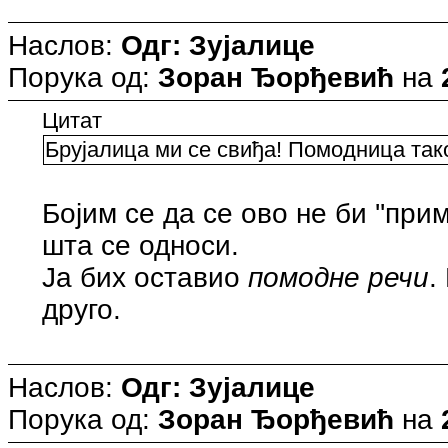
Наслов:
Одг: Зујалице
Порука од:
Зоран Ђорђевић
на
Цитат
Брујалица ми се свиђа! Помодница так
Бојим се да се ово не би ''при
шта се односи.
Ја бих оставио
помодне речи
.
друго.
Наслов:
Одг: Зујалице
Порука од:
Зоран Ђорђевић
на