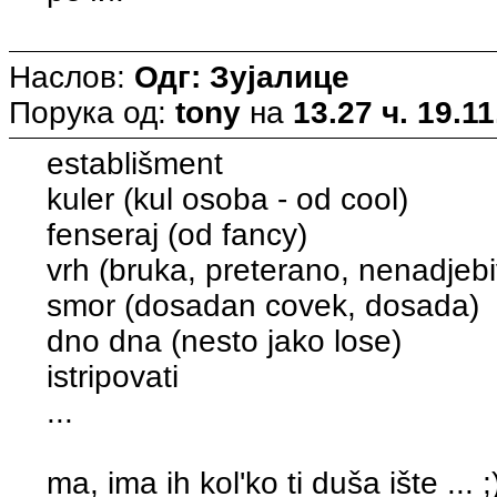
Наслов:
Одг: Зујалице
Порука од:
tony
на
13.27 ч. 19.11
establišment
kuler (kul osoba - od cool)
fenseraj (od fancy)
vrh (bruka, preterano, nenadjebi
smor (dosadan covek, dosada)
dno dna (nesto jako lose)
istripovati
...
ma, ima ih kol'ko ti duša ište ... ;