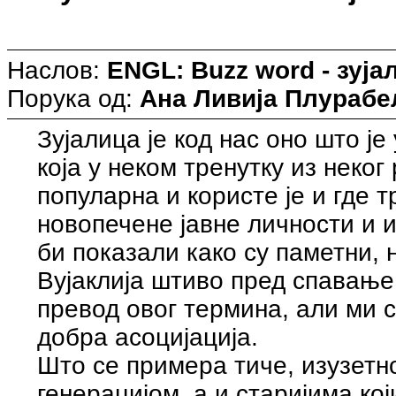
Наслов:
ENGL: Buzz word - зуја
Порука од:
Ана Ливија Плурабе
Зујалица је код нас оно што је
која у неком тренутку из неко
популарна и користе је и где т
новопечене јавне личности и 
би показали како су паметни, 
Вујаклија штиво пред спавање
превод овог термина, али ми с
добра асоцијација.
Што се примера тиче, изузет
генерацијом, а и старијима кој