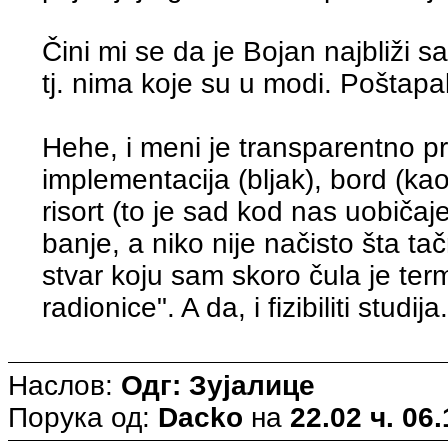
Čini mi se da je Bojan najbliži sa
tj. nima koje su u modi. Poštapali
Hehe, i meni je transparentno 
implementacija (bljak), bord (kao
risort (to je sad kod nas uobičaj
banje, a niko nije načisto šta ta
stvar koju sam skoro čula je term
radionice". A da, i fizibiliti studij
Наслов:
Одг: Зујалице
Порука од:
Dacko
на
22.02 ч. 06.