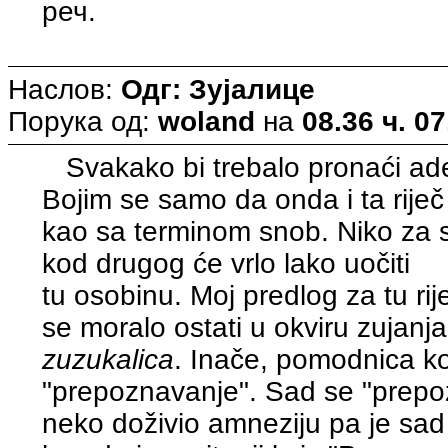
реч.
Наслов:
Одг: Зујалице
Порука од:
woland
на
08.36 ч. 07
Svakako bi trebalo pronaći ade
Bojim se samo da onda i ta riječ 
kao sa terminom snob. Niko za s
kod drugog će vrlo lako uočiti
tu osobinu. Moj predlog za tu rij
se moralo ostati u okviru zujanj
zuzukalica
. Inače, pomodnica ko
"prepoznavanje". Sad se "prepoz
neko doživio amneziju pa je sad