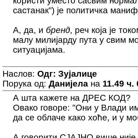
користи уместо сасвим норма
састанак") је политичка маниф
А, да, и
бренд
, реч која је то
малу милијарду пута у свим м
ситуацијама.
Наслов:
Одг: Зујалице
Порука од:
Данијела
на
11.49 ч.
А шта кажете на ДРЕС КОД?
Овако говоре: "Они у Влади и
да се облаче како хоће, и у м
А говорити СЈАЈНО више није 