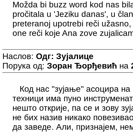
Možda bi buzz word kod nas bila 
pročitala u 'Jeziku danas', u čl
preteranoj upotrebi reči užasno,
one reči koje Ana zove zujalica
Наслов:
Одг: Зујалице
Порука од:
Зоран Ђорђевић
на
Код нас ''зујање'' асоцира на
техници има пуно инструмената
нешто открије, па се и зову зу
не бих назив никако повезива
да заведе. Али, признајем, не