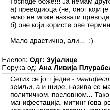
Господе боже!!! Ја немам друг
а) преводиоца (не, оног који 
нико не може назвати превод
б) оне који користе ове термине
Мало драстично, али... ;)
Наслов:
Одг: Зујалице
Порука од:
Ана Ливија Плурабе
Сетих се још једне -
манифест
земљи, а и шире, назива се м
политичком, пословном... Тако
манифестација, митинг (ова р