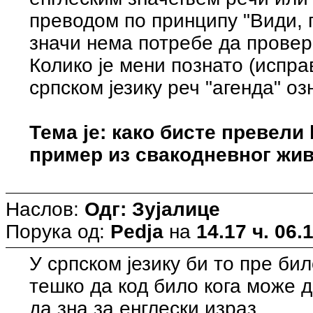
преводом по принципу "Види, 
значи нема потребе да провера
Колико је мени познато (испра
српском језику реч "агенда" о
Тема је: како бисте превели 
пример из свакодневног живо
Наслов:
Одг: Зујалице
Порука од:
Pedja
на
14.17 ч. 06.
У српском језику би то пре би
тешко да код било кога може д
да зна за енглески израз.