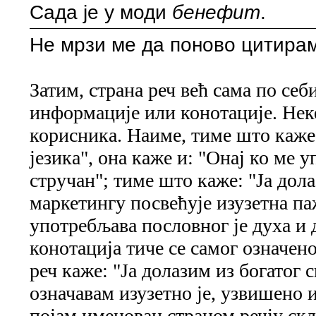
Сада је у моди
бенефит
.
Не мрзи ме да поново цитира
Затим, страна реч већ сама по себ
информације или конотације. Нек
корисника. Наиме, тиме што каже:
језика", она каже и: "Онај ко ме 
стручан"; тиме што каже: "Ја дола
маркетингу посвећује изузетна па
употребљава пословног је духа и 
конотација тиче се самог означено
реч каже: "Ја долазим из богатог с
означавам изузетно је, узвишено 
појам именован страном речју ск