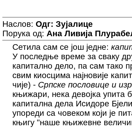
Наслов:
Одг: Зујалице
Порука од:
Ана Ливија Плурабе
Сетила сам се још једне:
капи
У последње време за сваку др
капитално дело, па сам тако п
свим киосцима најновије капи
чије) -
Српске пословице и из
књижари, нека девојка упита 
капитална дела Исидоре Бјелиц
упореди са човеком који је пит
књигу "наше књижевне величин