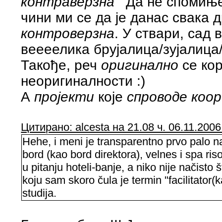
контраверзна
'" Да не спомињ
чини ми се да је данас свака 
контроверзна
. У ствари, сад 
веееелика брујалица/зујалица
Такође, реч
оригинално
се кор
неоригиналности :)
А
пројекти
које
спроводе
коо
Цитирано: alcesta на 21.08 ч. 06.11.2006
Hehe, i meni je transparentno prvo palo n
bord (kao bord direktora), velnes i spa ris
u pitanju hoteli-banje, a niko nije načisto 
koju sam skoro čula je termin "facilitator(ka
studija.