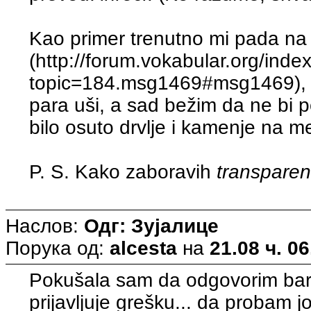
Kao primer trenutno mi pada na
(http://forum.vokabular.org/inde
topic=184.msg1469#msg1469), koj
para uši, a sad bežim da ne bi 
bilo osuto drvlje i kamenje na me
P. S. Kako zaboravih
transparen
Наслов:
Одг: Зујалице
Порука од:
alcesta
на
21.08 ч. 06
Pokušala sam da odgovorim bar 
prijavljuje grešku... da probam j