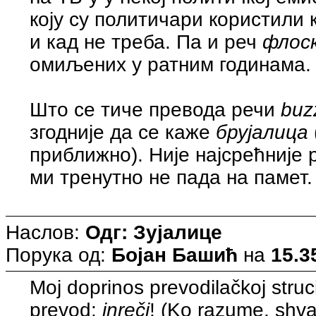
коју су политичари користили к
и кад не треба. Па и реч
флос
омиљених у ратним годинама.
Што се тиче превода речи
buz
згодније да се каже
брујалица
приближно). Није најсрећније
ми тренутно не пада на памет.
Наслов:
Одг: Зујалице
Порука од:
Бојан Башић
на
15.3
Moj doprinos prevodilačkoj struc
prevod:
inreči
! (Ko razume, shva