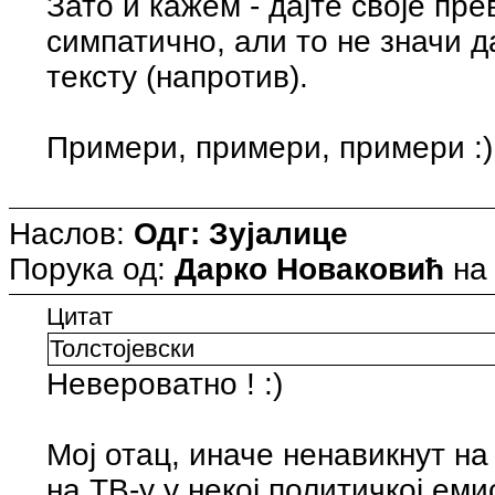
Зато и кажем - дајте своје пре
симпатично, али то не значи д
тексту (напротив).
Примери, примери, примери :)
Наслов:
Одг: Зујалице
Порука од:
Дарко Новаковић
н
Цитат
Толстојевски
Невероватно ! :)
Мој отац, иначе ненавикнут на
на ТВ-у у некој политичкој еми