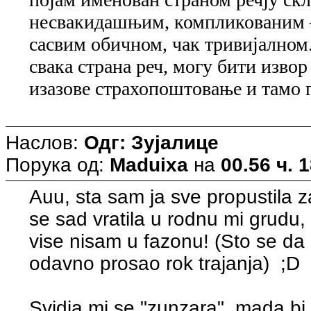
несвакидашњим, компликованим –
сасвим обичном, чак тривијалном.
свака страна реч, могу бити изво
изазове страхопоштовање и тамо г
Наслов:
Одг: Зујалице
Порука од:
Maduixa
на
00.56 ч. 
Auu, sta sam ja sve propustila z
se sad vratila u rodnu mi grudu
vise nisam u fazonu! (Sto se da p
odavno prosao rok trajanja) ;D
Svidja mi se "zunzara", mada bi jo