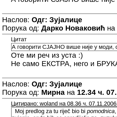
Наслов:
Одг: Зујалице
Порука од:
Дарко Новаковић
н
Цитат
А говорити СЈАЈНО више није у моди, 
Оте ми реч из уста :)
Не само ЕКСТРА, него и БРУКА
Наслов:
Одг: Зујалице
Порука од:
Мирна
на
12.34 ч. 07
Цитирано: woland на 08.36 ч. 07.11.2006
Moj predlog za tu riječ bio bi
pomodnica