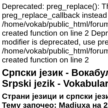
Deprecated: preg_replace(): Th
preg_replace_callback instead
/home/vokab/public_html/foru
created function on line 2 Dep
modifier is deprecated, use pr
/home/vokab/public_html/foru
created function on line 2
Српски језик - Вокаб
Srpski jezik - Vokabula
Страни језици и српски је
Тему започео: Madiuxa на 21