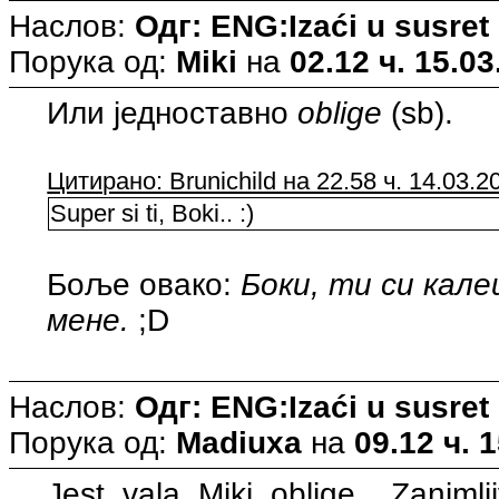
Наслов:
Одг: ENG:Izaći u susret
Порука од:
Miki
на
02.12 ч. 15.03
Или једноставно
oblige
(sb).
Цитирано: Brunichild на 22.58 ч. 14.03.2
Super si ti, Boki.. :)
Боље овако:
Боки, ти си кале
мене.
;D
Наслов:
Одг: ENG:Izaći u susret
Порука од:
Madiuxa
на
09.12 ч. 
Jest, vala, Miki, oblige... Zanimlj