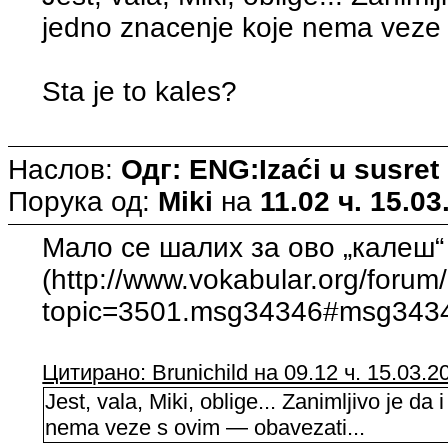
jedno znacenje koje nema veze 
Sta je to kales?
Наслов:
Одг: ENG:Izaći u susret
Порука од:
Miki
на
11.02 ч. 15.03
Мало се шалих за ово „калеш“
(http://www.vokabular.org/forum
topic=3501.msg34346#msg34346
Цитирано: Brunichild на 09.12 ч. 15.03.2
Jest, vala, Miki, oblige... Zanimljivo je da
nema veze s ovim — obavezati...