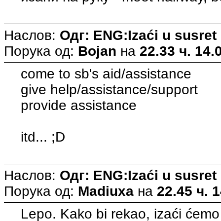
Наслов:
Одг: ENG:Izaći u susret
Порука од:
Bojan
на
22.33 ч. 14.
come to sb's aid/assistance
give help/assistance/support
provide assistance
itd... ;D
Наслов:
Одг: ENG:Izaći u susret
Порука од:
Madiuxa
на
22.45 ч. 
Lepo. Kako bi rekao, izaći ćemo