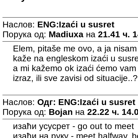
Наслов:
ENG:Izaći u susret
Порука од:
Madiuxa
на
21.41 ч. 
Elem, pitaše me ovo, a ja nisam
kaže na engleskom izaći u susret
a mi kažemo ok izaći ćemo vam u
izraz, ili sve zavisi od situacije..?
Наслов:
Одг: ENG:Izaći u susret
Порука од:
Bojan
на
22.22 ч. 14.
изаћи усусрет - go out to meet
изаћи на руку - meet halfway, b