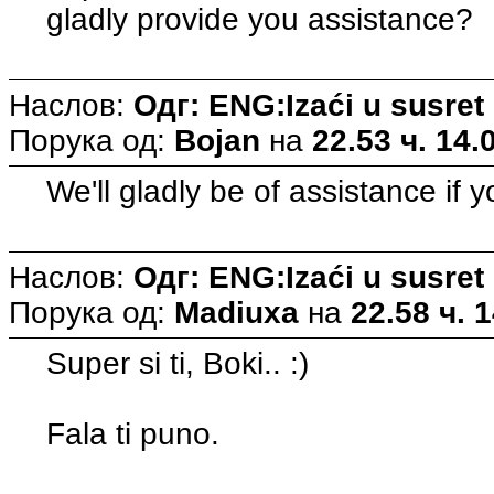
gladly provide you assistance?
Наслов:
Одг: ENG:Izaći u susret
Порука од:
Bojan
на
22.53 ч. 14.
We'll gladly be of assistance if yo
Наслов:
Одг: ENG:Izaći u susret
Порука од:
Madiuxa
на
22.58 ч. 
Super si ti, Boki.. :)
Fala ti puno.