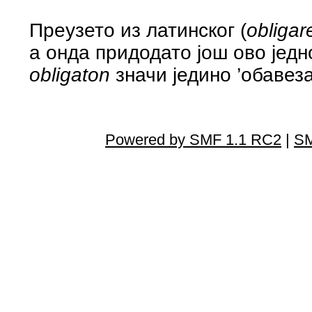
Преузето из латинског (
obligar
а онда придодато још ово једн
obligaton
значи једино ’обавеза
Powered by SMF 1.1 RC2
|
SM