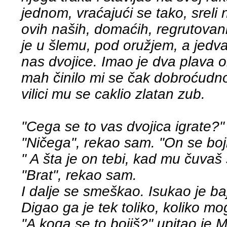
jednom, vraćajući se tako, srel
ovih naših, domaćih, regrutovani
je u šlemu, pod oružjem, a jedva 
nas dvojice. Imao je dva plava o
mah činilo mi se čak dobroćudno
vilici mu se caklio zlatan zub.
"Cega se to vas dvojica igrate?"
"Ničega", rekao sam. "On se boj
" A šta je on tebi, kad mu čuvaš
"Brat", rekao sam.
I dalje se smeškao. Isukao je ba
Digao ga je tek toliko, koliko 
"A koga se to bojiš?" upitao je M