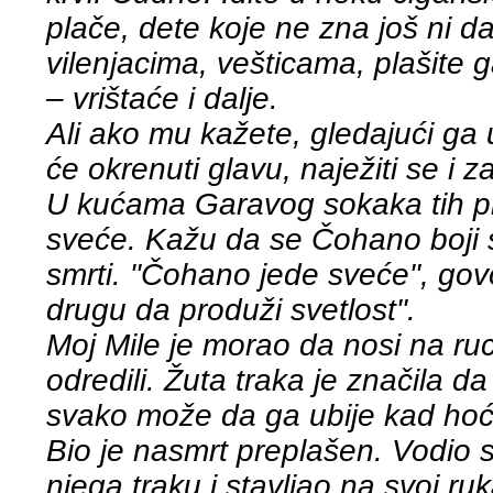
plače, dete koje ne zna još ni d
vilenjacima, vešticama, plašite
– vrištaće i dalje.
Ali ako mu kažete, gledajući ga 
će okrenuti glavu, naježiti se i z
U kućama Garavog sokaka tih prv
sveće. Kažu da se Čohano boji sv
smrti. "Čohano jede sveće", govor
drugu da produži svetlost".
Moj Mile je morao da nosi na ruc
odredili. Žuta traka je značila d
svako može da ga ubije kad hoć
Bio je nasmrt preplašen. Vodio 
njega traku i stavljao na svoj r