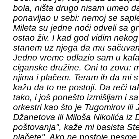
bola, ništa drugo nisam umeo d
ponavljao u sebi: nemoj se sapl
Mileta su jedne noći odveli sa g
ostao živ. I kad god vidim neko
stanem uz njega da mu sačuvam
Jedno vreme odlazio sam u kafan
ciganske družine. Oni to zovu: 
njima i plačem. Teram ih da mi 
kažu da to ne postoji. Da reči t
tako, i još ponešto izmišljam i s
orkestri kao što je Tugomirov il
Džanetova ili Miloša Nikolića iz
poštovanja", kaže mi basista St
plačete". Ako ne postoje pesme, 