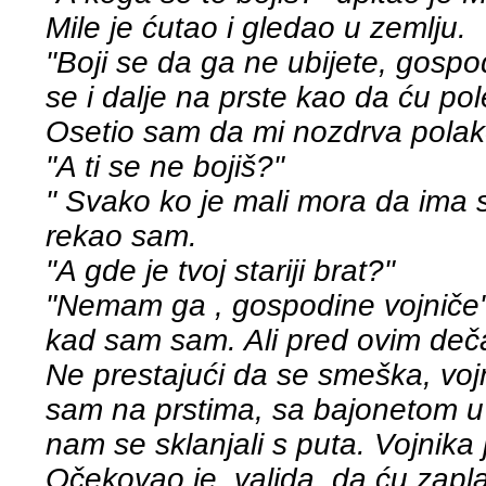
Mile je ćutao i gledao u zemlju.
"Boji se da ga ne ubijete, gospo
se i dalje na prste kao da ću pole
Osetio sam da mi nozdrva polako
"A ti se ne bojiš?"
" Svako ko je mali mora da ima st
rekao sam.
"A gde je tvoj stariji brat?"
"Nemam ga , gospodine vojniče"
kad sam sam. Ali pred ovim de
Ne prestajući da se smeška, voj
sam na prstima, sa bajonetom u p
nam se sklanjali s puta. Vojnika
Očekovao je, valjda, da ću zaplak