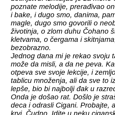
poznate melodije, prerađivao on
i bake, i dugo smo, danima, pa
magle, dugo smo govorili o neobi
životinja, o zlom duhu Čohano š
kletvama, o čergama i skitnjama, i
bezobrazno.
Jednog dana mi je rekao svoju ta
može da misli, a da ne peva. Ka
otpeva sve svoje lekcije, i zemljo
tablicu množenja, ali da sve to 
lepše, bio bi najbolji đak u razre
Onda je došao rat. Došlo je str
deca i odrasli Cigani. Probajte, 
krvi. Čudno. Idite u neku cigans