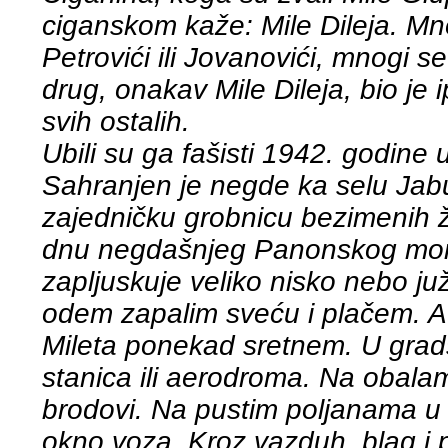
ciganskom kaže: Mile Dileja. Mno
Petrovići ili Jovanovići, mnogi s
drug, onakav Mile Dileja, bio je 
svih ostalih.
Ubili su ga fašisti 1942. godine
Sahranjen je negde ka selu Jabu
zajedničku grobnicu bezimenih ž
dnu negdašnjeg Panonskog mora,
zapljuskuje veliko nisko nebo 
odem zapalim sveću i plačem. A 
Mileta ponekad sretnem. U grads
stanica ili aerodroma. Na obala
brodovi. Na pustim poljanama u 
okno voza. Kroz vazduh, blag i p