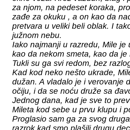
za njom, na pedeset koraka, pro
zađe za okuku , a on kao da nadr
pretvara u veliki beli oblak. I t
južnom nebu.
Iako najmanji u razredu, Mile je 
kao da nekom smeta, kao da je 
Tukli su ga svi redom, bez razlog
Kad kod neko nešto ukrade, Mile 
dužan. A vladalo je i verovanje d
očiju, i da se noću druže sa đav
Jednog dana, kad je sve to prev
Mileta kod sebe u prvu klupu i p
Proglasio sam ga za svog druga
razrok kad smo plašili drugu de