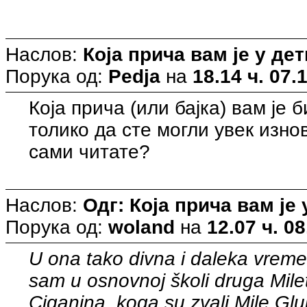
Наслов:
Која прича вам је у д
Порука од:
Pedja
на
18.14 ч. 07.
Која прича (или бајка) вам је
толико да сте могли увек изно
сами читате?
Наслов:
Одг: Која прича вам ј
Порука од:
woland
на
12.07 ч. 08
U ona tako divna i daleka vrem
sam u osnovnoj školi druga Mile
Ciganina, koga su zvali Mile Glup