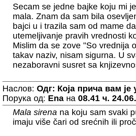
Secam se jedne bajke koju mi j
mala. Znam da sam bila osevljen
bajci u i trazila sam od mame da 
utemeljivanje pravih vrednosti k
Mislim da se zove "So vrednija od 
takav naziv, nisam sigurna. U sv
nezaboravni susret sa knjizevno
Наслов:
Одг: Која прича вам ј
Порука од:
Ena
на
08.41 ч. 24.06
Mala sirena
na koju sam svaki pu
imaju više čari od srećnih ili pro