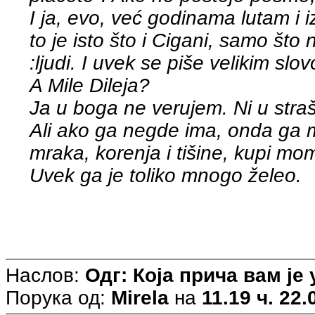
I ja, evo, već godinama lutam 
to je isto što i Cigani, samo št
:ljudi. I uvek se piše velikim slo
A Mile Dileja?
Ja u boga ne verujem. Ni u str
Ali ako ga negde ima, onda ga 
mraka, korenja i tišine, kupi mom 
Uvek ga je toliko mnogo želeo.
(Miroslav
Наслов:
Одг: Која прича вам ј
Порука од:
Mirela
на
11.19 ч. 22.