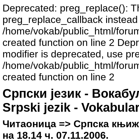
Deprecated: preg_replace(): Th
preg_replace_callback instead
/home/vokab/public_html/foru
created function on line 2 Dep
modifier is deprecated, use pr
/home/vokab/public_html/foru
created function on line 2
Српски језик - Вокаб
Srpski jezik - Vokabula
Читаоница => Српска књиже
на 18.14 ч. 07.11.2006.