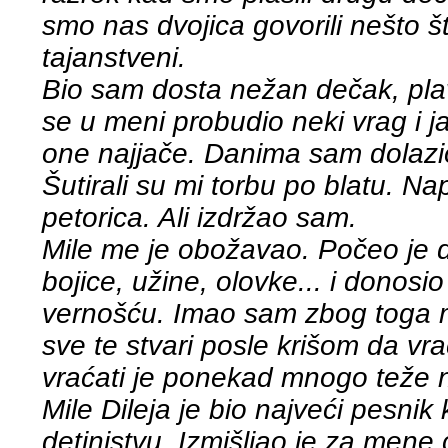
smo nas dvojica govorili nešto št
tajanstveni.
Bio sam dosta nežan dečak, pla
se u meni probudio neki vrag i 
one najjače. Danima sam dolazio
Šutirali su mi torbu po blatu. N
petorica. Ali izdržao sam.
Mile me je obožavao. Počeo je
bojice, užine, olovke... i don
vernošću. Imao sam zbog toga m
sve te stvari posle krišom da v
vraćati je ponekad mnogo teže n
Mile Dileja je bio najveći pesn
detinjstvu. Izmišljao je za men