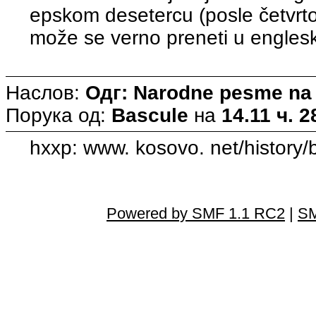
epskom desetercu (posle četvrtog
može se verno preneti u engleski
Наслов:
Одг: Narodne pesme na
Порука од:
Bascule
на
14.11 ч. 2
hxxp: www. kosovo. net/history/
Powered by SMF 1.1 RC2
|
SM