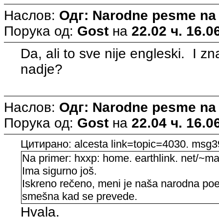
Наслов:
Одг: Narodne pesme na
Порука од:
Gost
на
22.02 ч. 16.0
Da, ali to sve nije engleski. I z
nadje?
Наслов:
Одг: Narodne pesme na
Порука од:
Gost
на
22.04 ч. 16.0
Цитирано: alcesta link=topic=4030. ms
Na primer: hxxp: home. earthlink. net/~m
Ima sigurno još.
Iskreno rečeno, meni je naša narodna poezi
smešna kad se prevede.
Hvala.