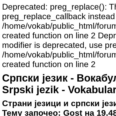
Deprecated: preg_replace(): Th
preg_replace_callback instead
/home/vokab/public_html/foru
created function on line 2 Dep
modifier is deprecated, use pr
/home/vokab/public_html/foru
created function on line 2
Српски језик - Вокаб
Srpski jezik - Vokabula
Страни језици и српски је
Тему започео: Gost на 19.48