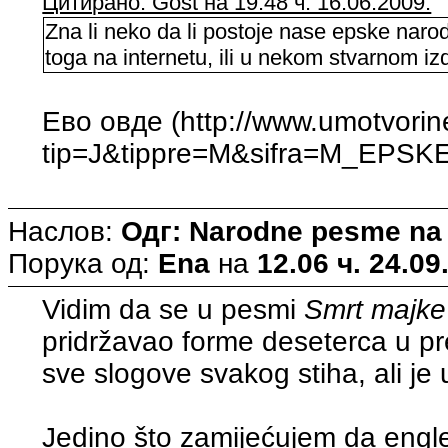
Цитирано: Gost на 19.48 ч. 16.06.2009.
Zna li neko da li postoje nase epske nar
toga na internetu, ili u nekom stvarnom i
Ево овде (http://www.umotvorin
tip=J&tippre=M&sifra=M_EPSK
Наслов:
Одг: Narodne pesme na
Порука од:
Ena
на
12.06 ч. 24.09
Vidim da se u pesmi
Smrt majke
pridržavao forme deseterca u p
sve slogove svakog stiha, ali je 
Jedino što zamijećujem da engl