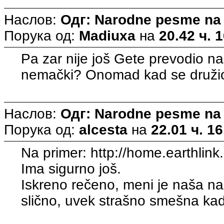
Наслов:
Одг: Narodne pesme na
Порука од:
Madiuxa
на
20.42 ч. 
Pa zar nije još Gete prevodio 
nemački? Onomad kad se družio
Наслов:
Одг: Narodne pesme na
Порука од:
alcesta
на
22.01 ч. 16
Na primer: http://home.earthlin
Ima sigurno još.
Iskreno rečeno, meni je naša nar
slično, uvek strašno smešna ka