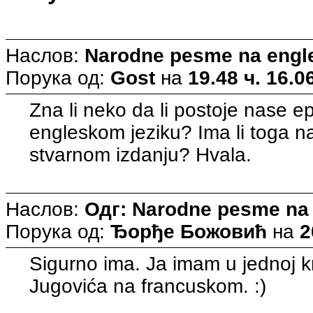
Наслов:
Narodne pesme na eng
Порука од:
Gost
на
19.48 ч. 16.0
Zna li neko da li postoje nase
engleskom jeziku? Ima li toga na
stvarnom izdanju? Hvala.
Наслов:
Одг: Narodne pesme na
Порука од:
Ђорђе Божовић
на
2
Sigurno ima. Ja imam u jednoj k
Jugovića na francuskom. :)