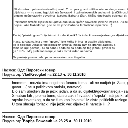
.
Nikako nisu u prizrensko-timočkoj zoni. Tu su pak govori otišli sasvim na drugu stranu i
dijalekata — ne samo izgubivši niz štokavskih i opšteslovenskih strukturnih jezičkih osobin
drugim, neštokavskim govorima i jezicima Balkana (član, klitičku duplikaciju objekta i dr. 
Prizrensko-timočki dijalekti su upravo ono kako tipičan slovenski jezik ne izgleda. Ali 
pojasu, oko Makedonije, gde se svi jezici Balkana fantastično isprepliću. :)
Zar taj "pirotski govor" nije isto sto i torlacki jezik? Ja torlacki zovem jezikom,ne dijalekt
Inace, turcizama ima u tom "govoru" isto koliko ih ima i u ostalim dijalektima.
To je neki moj utisak jer poticem iz tih krajeva, mada sam na granici( Zajecar, a
tamo se nije govorio), ali su baba i deda bili sa podrucja tog jezika i govorili su
ga 100%. Moj profesor istorije je cak i recnik izdao nedavno.
Ne postoje pisana dela pa se verovatno zato i izgubio.
Наслов:
Одг: Пиротски говор
Порука од:
VladKrvoglad
на
22.13 ч. 30.11.2010.
hmmmm.. mozda ima negde na forumu tema - ali ne nadjoh je. Zato, pon
govor... ( ne u politickom smislu, naravno)
Bio sam ubedjen da je jezik jedan, a da su dijalekti/govori/narecja - sa
Smatrao bih , prema tome, da su cak i 'hrvatski' i 'srpski' - isti jezik, a
srpsko-hrvatskog, a da se fura kao 'hrvatski' iz cisto politickih razloga
U tom slucaju 'torlacki' nije jezik vec dijalekt ili narecje ili..?
Наслов:
Одг: Пиротски говор
Порука од:
Ђорђе Божовић
на
23.25 ч. 30.11.2010.