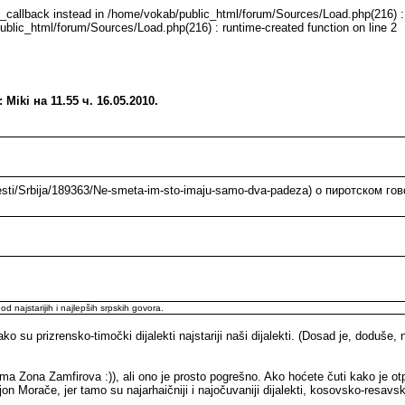
e_callback instead in /home/vokab/public_html/forum/Sources/Load.php(216) : 
ublic_html/forum/Sources/Load.php(216) : runtime-created function on line 2
iki на 11.55 ч. 16.05.2010.
esti/Srbija/189363/Ne-smeta-im-sto-imaju-samo-dva-padeza) о пиротском гов
d najstarijih i najlepših srpskih govora.
o su prizrensko-timočki dijalekti najstariji naši dijalekti. (Dosad je, doduše,
a Zona Zamfirova :)), ali ono je prosto pogrešno. Ako hoćete čuti kako je otp
jon Morače, jer tamo su najarhaičniji i najočuvaniji dijalekti, kosovsko-resavs