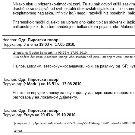
Nikako nisu u prizrensko-timočkoj zoni. Tu su pak govori otišli sasvim
drastično se udaljivši od svih ostalih štokavskih dijalekata — ne samo i
ekspiratornog naglaska, infinitiv itd.) nego i razvivši niz posebnih, ba
Prizrensko-timočki dijalekti su upravo ono kako tipičan slovenski jezik
balkanski jezik, tu u tom središnjem balkanskom pojasu, oko Makedonij
Наслов:
Одг: Пиротски говор
Порука од:
J o e
на
19.03 ч. 17.05.2010.
Цитирано: Ђорђе Божовић на 05.55 ч. 17.05.2010.
Ako hoćete čuti kako je otprilike, manje-više, zvučao naš jezik u srednjem veku, otidite 
Најпре, мислим, зетско-јужносанџачки, који, за разлику од К-Р, 
Наслов:
Одг: Пиротски говор
Порука од:
(: Mark :)
на
16.51 ч. 13.08.2010.
Нешто не верујем чланку за ову тврдњу да пиротским говором го
разговарају на локалном дијалекту.
Наслов:
Одг: Пиротски говор
Порука од:
Fraya
на
20.43 ч. 19.10.2010.
Цитирано: Ђорђе Божовић link=topic=5574. msg55642#msg55642 date=127406853
Цитат