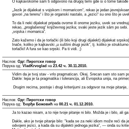
O kajkavskome sam ti odgovorio na drugoj temi gde si o tome takođe pi
„Jezik je dijalekat s vojskom i mornaricom“, rekao je jedan jevrejskoamer
govori „na terenu“ i što je organski nastalo, a „jezici“ su ono što je uv
To da li neki dijalekat pripada ovome ili onome jeziku, uvek se vrednuj
rekao, „proglašenog“ književnog jezika; svaki jeste jezik sâm po sebi.
„vojska i mornarica“.
Zato kažemo i da je torlački (ili bilo koji drugi dijalekt) dijalekat srps
Inače, koliko je kajkavski „u suštini drugi jezik“, tj. koliko je struktu
torlački! A fura se kao srpski. Pa ti vidi. ;)
Наслов:
Одг: Пиротски говор
Порука од:
VladKrvoglad
на
23.42 ч. 30.11.2010.
Vidim da je tvoj stav - vrlo pragmatican. Okej. Srecan sam sto sam poli
Dakle: lepa je ta pragmatika i tolerancija, ali Evropska unija, na pri
Drugim recima, postoje i drugi kriterijumi za odgovor na moje pitanje, 
Наслов:
Одг: Пиротски говор
Порука од:
Ђорђе Божовић
на
00.21 ч. 01.12.2010.
Ja to kazao nisam, a to nije tvoje pitanje ni bilo. Možda je i bilo, ali 
Dakle, ako je tvoje pitanje bilo: "kada se za neki idiom može reći da
odvojeni jezici, a kada da su dijalekti jednoga jezika", — onda su krite