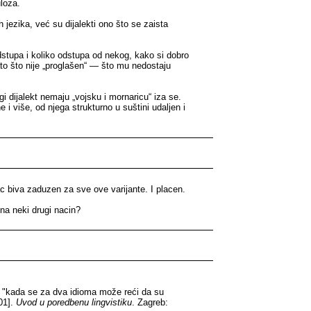
uloza.
h jezika, već su dijalekti ono što se zaista
 odstupa i koliko odstupa od nekog, kako si dobro
ato što nije „proglašen“ — što mu nedostaju
rugi dijalekt nemaju „vojsku i mornaricu“ iza se.
e i više, od njega strukturno u suštini udaljen i
ac biva zaduzen za sve ove varijante. I placen.
 na neki drugi nacin?
no "kada se za dva idioma može reći da su
001].
Uvod u poredbenu lingvistiku
. Zagreb: