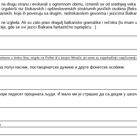
 na drugu stranu i evoluirali u ogromnom obimu, izmenili se od srednjeg veka d
zgubivši niz štokavskih i opšteslovenskih strukturnih jezičkih osobina (fleksij
lkanskih, koje ih povezuju sa drugim, neštokavskim govorima i jezicima Balkana (
 ne izgleda. Ali su zato pravi dragulj balkanske gramatike i rečnika (tu imam u
e, gde se svi jezici Balkana fantastično isprepliću. :)
nekamo u dolinu Ibra, negde na Pešter ili u kanjon Morače, jer tamo su najarhaičniji i najočuvaniji 
чува полугласник, постакценатске дужине и друге фонетске особине.
вори педесет процената људи. И мало ми је страшно да са децом у школ
8