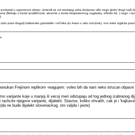
 evoluirali u ogromnom obimu, izmenili se od srednjeg veka dodanas više nego ijedni drugi naši dijal
a (fleksiju u korist analitičnosti, akcente u korist ekspiratornog naglaska, infinitiv itd. ) nego i r
).
su zato pravi dragulj balkanske gramatike i rečnika (tu imam u vidu turcizme), ono kako izgleda prav
om
ukan Frejinom replikom -reagujem: voleo bih da nam neko strucan objasni sta 
mo varijante koje u manjoj ili vecoj meri odstupaju od tog jednog izabranog dij
li razlicite njegove varijante, dijalekti. Stavise, koliko shvatih, cak je i 'kajkav
 (da ne bude dijalekt slovenackog, sto valjda i jeste)