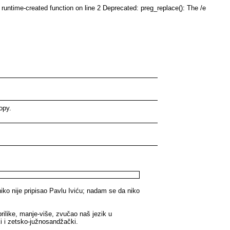
runtime-created function on line 2 Deprecated: preg_replace(): The /e
ору.
 niko nije pripisao Pavlu Iviću; nadam se da niko
rilike, manje-više, zvučao naš jezik u
ki i zetsko-južnosandžački.