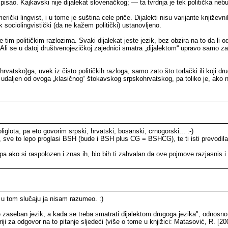
sao. Kajkavski nije dijalekat slovenačkog; — ta tvrdnja je tek politička neb
ički lingvist, i u tome je suština cele priče. Dijalekti nisu varijante književni
ek sociolingvistički (da ne kažem politički) ustanovljeno.
e tim političkim razlozima. Svaki dijalekat jeste jezik, bez obzira na to da li
 Ali se u datoj društvenojezičkoj zajednici smatra „dijalektom“ upravo samo z
ko(hrvatsko)ga, uvek iz čisto političkih razloga, samo zato što torlački ili koji d
rno udaljen od ovoga „klasičnog“ štokavskog srpskohrvatskog, pa toliko je, ako n
glota, pa eto govorim srpski, hrvatski, bosanski, crnogorski... :-)
mer, sve to lepo proglasi BSH (bude i BSH plus CG = BSHCG), te ti isti prevodil
pa ako si raspolozen i znas ih, bio bih ti zahvalan da ove pojmove razjasnis i
ga u tom slučaju ja nisam razumeo. :)
 je zaseban jezik, a kada se treba smatrati dijalektom drugoga jezika", odnos
riji za odgovor na to pitanje sljedeći (više o tome u knjižici: Matasović, R. [2