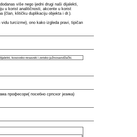
odanas više nego ijedni drugi naši dijalekti,
u u korist analitičnosti, akcente u korist
član, klitičku duplikaciju objekta i dr.).
 vidu turcizme), ono kako izgleda pravi, tipičan
dijalekti, kosovsko-resavski i zetsko-južnosandžački.
ама професори( посебно српског језика)