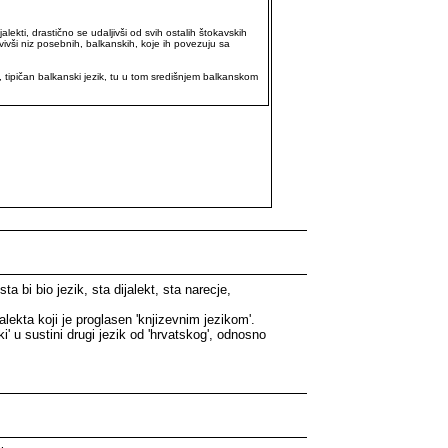
ekti, drastično se udaljivši od svih ostalih štokavskih
azvivši niz posebnih, balkanskih, koje ih povezuju sa
i, tipičan balkanski jezik, tu u tom središnjem balkanskom
bi bio jezik, sta dijalekt, sta narecje,
alekta koji je proglasen 'knjizevnim jezikom'.
ski' u sustini drugi jezik od 'hrvatskog', odnosno