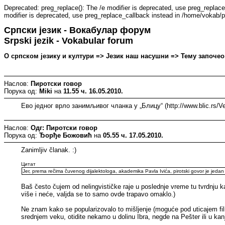
Deprecated: preg_replace(): The /e modifier is deprecated, use preg_replac
modifier is deprecated, use preg_replace_callback instead in /home/vokab/p
Српски језик - Вокабулар форум
Srpski jezik - Vokabular forum
О српском језику и култури => Језик наш насушни => Тему започео: M
Наслов:
Пиротски говор
Порука од:
Miki
на
11.55 ч. 16.05.2010.
Ево једног врло занимљивог чланка у „Блицу“ (http://www.blic.rs/V
Наслов:
Одг: Пиротски говор
Порука од:
Ђорђе Божовић
на
05.55 ч. 17.05.2010.
Zanimljiv članak. :)
Цитат
Jer, prema rečima čuvenog dijalektologa, akademika Pavla Ivića, pirotski govor je jedan o
Baš često čujem od nelingvističke raje u poslednje vreme tu tvrdnju kak
više i neće, valjda se to samo ovde trapavo omaklo.)
Ne znam kako se popularizovalo to mišljenje (moguće pod uticajem film
srednjem veku, otidite nekamo u dolinu Ibra, negde na Pešter ili u kan