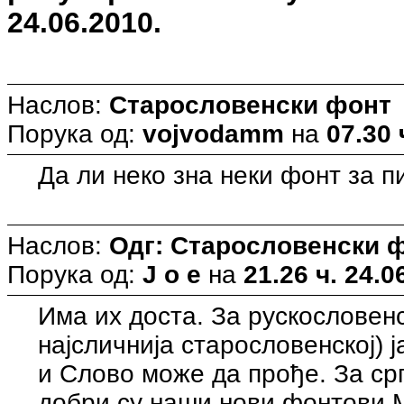
24.06.2010.
Наслов:
Старословенски фонт
Порука од:
vojvodamm
на
07.30 
Да ли неко зна неки фонт за 
Наслов:
Одг: Старословенски 
Порука од:
J o e
на
21.26 ч. 24.0
Има их доста. За рускословенс
најсличнија старословенској) 
и Слово може да прође. За ср
добри су наши нови фонтови 