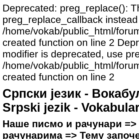
Deprecated: preg_replace(): Th
preg_replace_callback instead
/home/vokab/public_html/foru
created function on line 2 Dep
modifier is deprecated, use pr
/home/vokab/public_html/foru
created function on line 2
Српски језик - Вокаб
Srpski jezik - Vokabula
Наше писмо и рачунари =>
рачунарима => Тему започе