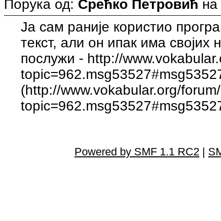
Порука од:
Срећко Петровић
н
Ја сам раније користио прогр
текст, али он ипак има својих 
послужи - http://www.vokabular
topic=962.msg53527#msg5352
(http://www.vokabular.org/forum
topic=962.msg53527#msg5352
Powered by SMF 1.1 RC2
|
SM