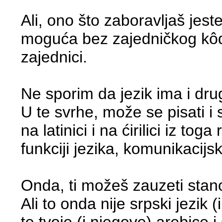
Ali, ono što zaboravljaš jes
moguća bez zajedničkog kôda, 
zajednici.
Ne sporim da jezik ima i druge
U te svrhe, može se pisati i 
na latinici i na ćirilici iz t
funkciji jezika, komunikacijsk
Onda, ti možeš zauzeti stanov
Ali to onda nije srpski jezik
te tvoje (i njegove) arebice i 