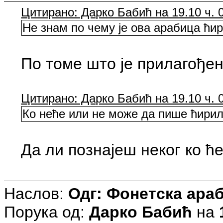
Цитирано: Дарко Бабић на 19.10 ч. 0
Не знам по чему је ова арабица ћир
По томе што је прилагођен
Цитирано: Дарко Бабић на 19.10 ч. 0
Ко неће или не може да пише ћири
Да ли познајеш неког ко ћ
Наслов:
Одг: Фонетска араб
Порука од:
Дарко Бабић
на