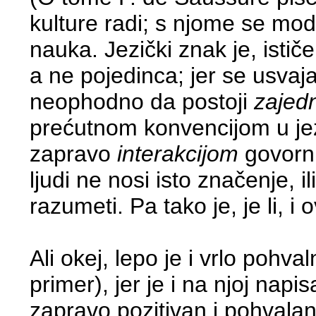
kulture radi; s njome se mode
nauka. Jezički znak je, istič
a ne pojedinca; jer se usvaj
neophodno da postoji
zajedn
prećutnom konvencijom u jez
zapravo
interakcijom
govorni
ljudi ne nosi isto značenje, 
razumeti. Pa tako je, je li, i
Ali okej, lepo je i vrlo pohval
primer), jer je i na njoj nap
zapravo pozitivan i pohval