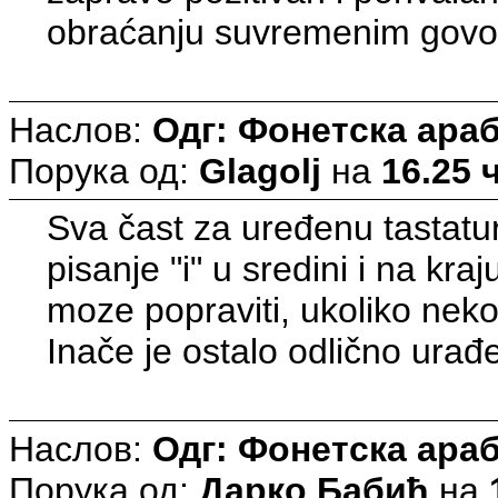
obraćanju suvremenim govor
Наслов:
Одг: Фонетска араб
Порука од:
Glagolj
на
16.25 ч
Sva čast za uređenu tastatur
pisanje "i" u sredini i na kr
moze popraviti, ukoliko nek
Inače je ostalo odlično ura
Наслов:
Одг: Фонетска араб
Порука од:
Дарко Бабић
на