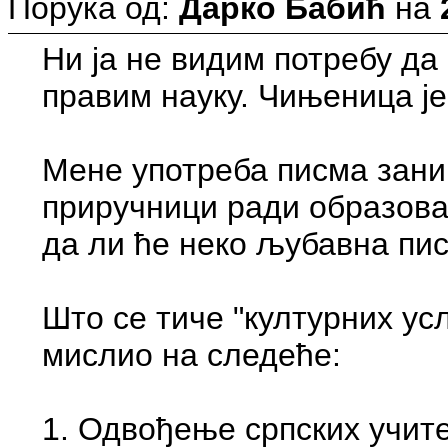
Порука од:
Дарко Бабић
на
Ни ја не видим потребу да
правим науку. Чињеница је 
Мене употреба писма зани
приручници ради образова
да ли ће неко љубавна пи
Што се тиче "културних ус
мислио на следеће:
1. Одвођење српских учите