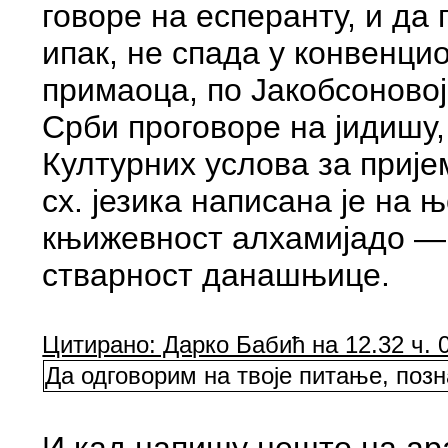
говоре на есперанту, и да
ипак, не спада у конвенц
примаоца, по Јакобсоновој
Срби проговоре на јидишу,
Културних услова за прије
сх. језика написана је на 
књижевност алхамијадо — а
стварност данашњице.
Цитирано: Дарко Бабић на 12.32 ч. 0
Да одговорим на твоје питање, позн
И кад напишу нешто на ара