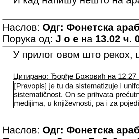
Наслов:
Одг: Фонетска араб
Порука од:
J o e
на
13.02 ч. 
У прилог овом што рекох,
Цитирано: Ђорђе Божовић на 12.27 ч
[Pravopis] je tu da sistematizuje i un
sistematičnost. On se prihvata prećutni
medijima, u književnosti, pa i za pojed
Наслов:
Одг: Фонетска араб