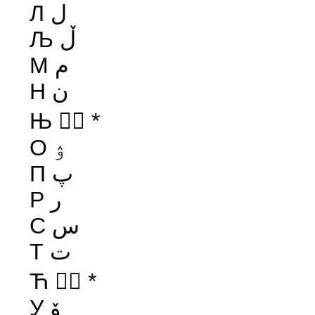
Л ل
Љ ڵ
М م
Н ن
Њ ںٛ *
О ۉ
П پ
Р ر
С س
Т ت
Ћ حٛ *
У ۆ