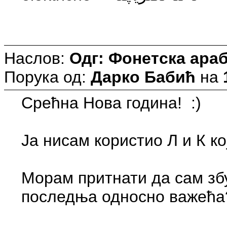
Наслов:
Одг: Фонетска араб
Порука од:
Дарко Бабић
на
Срећна Нова година! :)
Морам притнати да сам збу
последња односно важећа