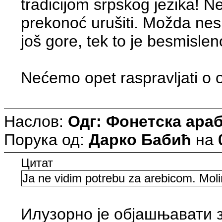
tradicijom srpskog jezika! N
prekonoć urušiti. Možda nes
još gore, tek to je besmislen
Nećemo opet raspravljati o 
Наслов:
Одг: Фонетска араб
Порука од:
Дарко Бабић
на
Цитат
Ja ne vidim potrebu za arebicom. Molim
Илузорно је објашњавати з