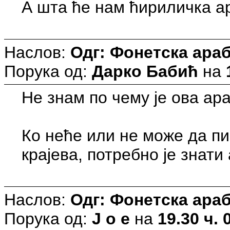
А шта ће нам ћириличка 
Наслов:
Одг: Фонетска араб
Порука од:
Дарко Бабић
на
Не знам по чему је ова ар
Ко неће или не може да п
крајева, потребно је знати
Наслов:
Одг: Фонетска араб
Порука од:
J o e
на
19.30 ч. 