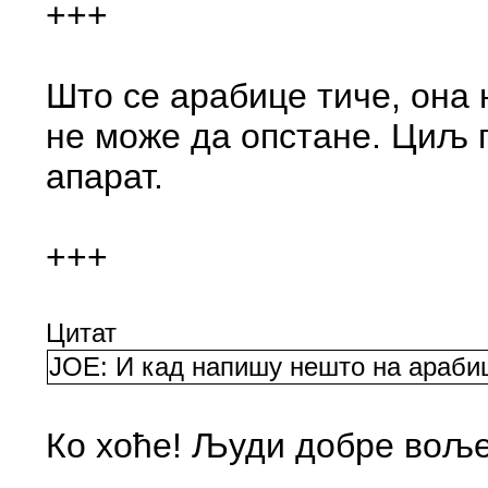
+++
Што се арабице тиче, она 
не може да опстане. Циљ 
апарат.
+++
Цитат
ЈОЕ: И кад напишу нешто на арабиц
Ко хоће! Људи добре воље.