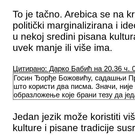
To je tačno. Arebica se na k
politički marginalizirana i i
u nekoj sredini pisana kultura
uvek manje ili više ima.
Цитирано: Дарко Бабић на 20.36 ч. 0
Госин Ђорђе Божовићу, садашњи Пра
што користи два писма. Значи, није
образложење које брани тезу да јед
Jedan jezik može koristiti v
kulture i pisane tradicije su