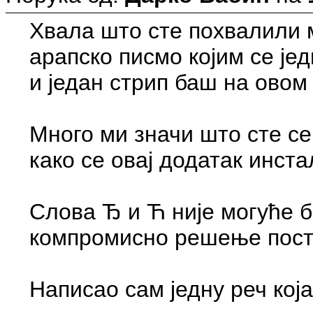
Хвала што сте похвaлили 
арапско писмо којим се јед
и један стрип баш на овом 
Много ми значи што сте се
како се овај додатак инста
Слова Ђ и Ћ није могуће бо
компромисно решење поста
Написао сам једну реч која