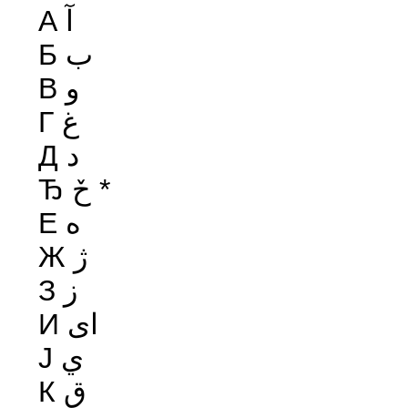
А آ
Б ب
В و
Г غ
Д د
Ђ حٚ *
Е ه
Ж ژ
З ز
И اى
Ј ي
К ق