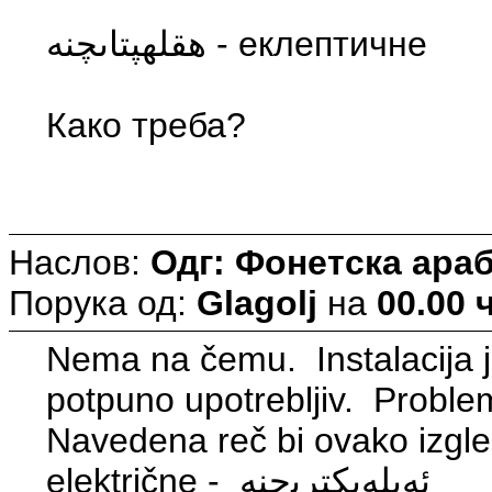
هقلهپتاىچنه - еклептичне
Како треба?
Наслов:
Одг: Фонетска араб
Порука од:
Glagolj
на
00.00 ч
Nema na čemu. Instalacija j
potpuno upotrebljiv. Problem
Navedena reč bi ovako izgl
električne - ﺋﻪﯨﻠﻪﯨﮑﺘﺮﻳﭼﻨﻪ