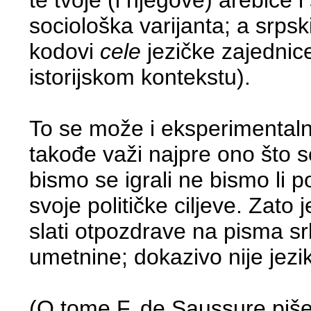
sociološka varijanta; a srpski
kodovi
cele
jezičke zajednice)
istorijskom kontekstu).
To se može i eksperimentalno 
takođe važi najpre ono što 
bismo se igrali ne bismo li p
svoje političke ciljeve. Zato 
slati otpozdrave na pisma srb
umetnine; dokazivo nije jezik i
(O tome F. de Saussure piš