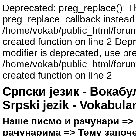
Deprecated: preg_replace(): Th
preg_replace_callback instead
/home/vokab/public_html/foru
created function on line 2 Dep
modifier is deprecated, use pr
/home/vokab/public_html/foru
created function on line 2
Српски језик - Вокаб
Srpski jezik - Vokabula
Наше писмо и рачунари =>
рачунарима => Тему започео