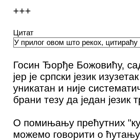
+++
Цитат
У прилог овом што рекох, цитираћу
Госин Ђорђе Божовићу, са
јер је српски језик изузет
уникатан и није системати
брани тезу да један језик 
О помињању прећутних "ку
можемо говорити о ћутању 