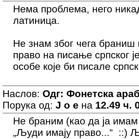
Нема проблема, него никад
латиница.
Не знам због чега браниш 
право на писање српског ј
особе које би писале српс
Наслов:
Одг: Фонетска араб
Порука од:
J o e
на
12.49 ч. 
Не браним (као да ја имам
„Људи имају право...“ ::) 