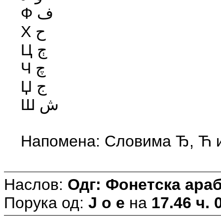
Ф ف
Х ح
Ц ڄ
Ч چ
Џ ج
Ш ش
Напомена: Словима Ђ, Ћ и
Наслов:
Одг: Фонетска араб
Порука од:
J o e
на
17.46 ч. 