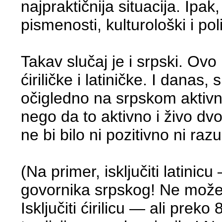
najpraktičnija situacija. Ipak
pismenosti, kulturološki i pol
Takav slučaj je i srpski. Ov
ćiriličke i latiničke. I dana
očigledno na srpskom aktivno 
nego da to aktivno i živo dv
ne bi bilo ni pozitivno ni ra
(Na primer, isključiti latini
govornika srpskog! Ne može s
Isključiti ćirilicu — ali prek