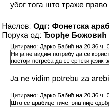
убог тога што траже право
Наслов:
Одг: Фонетска араб
Порука од:
Ђорђе Божовић
Цитирано: Дарко Бабић на 20.36 ч. 0
Ни ја не видим потребу да се корис
постоји потреба да се српски језик 
Ja ne vidim potrebu za arebi
Цитирано: Дарко Бабић на 20.36 ч. 0
Што се арабице тиче, она није одоб