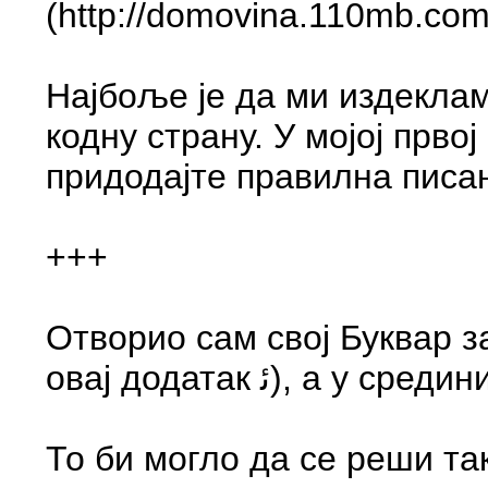
(http://domovina.110mb.com/
Најбоље је да ми издеклам
кодну страну. У мојој прво
придодајте правилна писа
+++
Отворио сам свој Буквар за арапско п
То би могло да се реши та