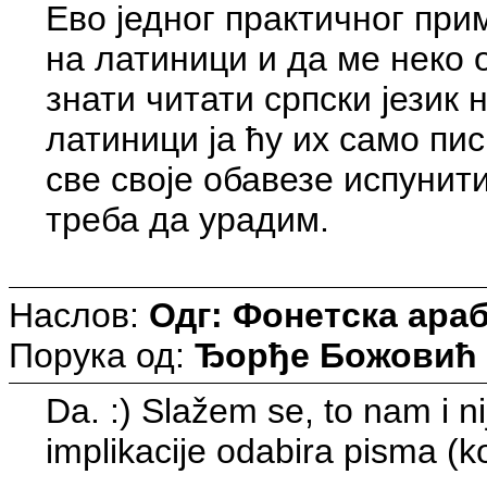
Ево једног практичног пр
на латиници и да ме неко 
знати читати српски јези
латиници ја ћу их само пи
све своје обавезе испунит
треба да урадим.
Наслов:
Одг: Фонетска араб
Порука од:
Ђорђе Божовић
Da. :) Slažem se, to nam i ni
implikacije odabira pisma (konk