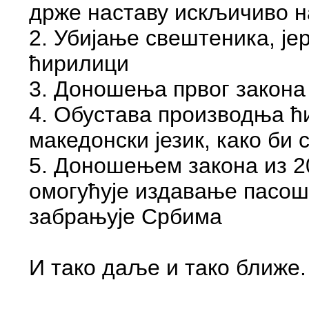
држе наставу искљичиво н
2. Убијање свештеника, је
ћирилици
3. Доношења првог закона 
4. Обустава производња ћи
македонски језик, како би
5. Доношењем закона из 2
омогућује издавање пасош
забрањује Србима
И тако даље и тако ближе.