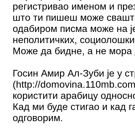
регистривао именом и пре
што ти пишеш може свашта 
одабиром писма може на је
неполитичких, социолошки
Може да бидне, а не мора 
Госин Амир Ал-Зуби је у 
(http://domovina.110mb.com
користити арабицу односно
Кад ми буде стигао и кад 
одговорим.