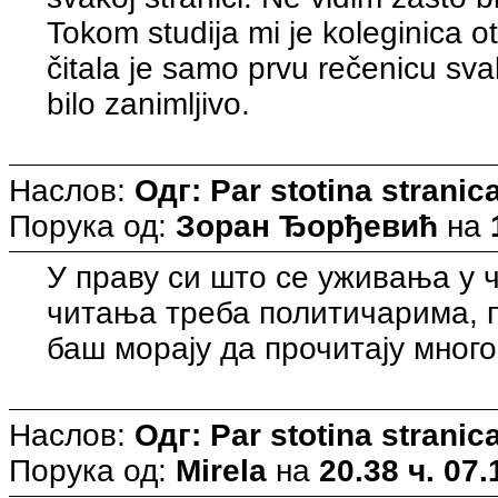
Tokom studija mi je koleginica ot
čitala je samo prvu rečenicu sva
bilo zanimljivo.
Наслов:
Одг: Par stotina strani
Порука од:
Зоран Ђорђевић
на
У праву си што се уживања у 
читања треба политичарима, 
баш морају да прочитају много
Наслов:
Одг: Par stotina strani
Порука од:
Mirela
на
20.38 ч. 07.