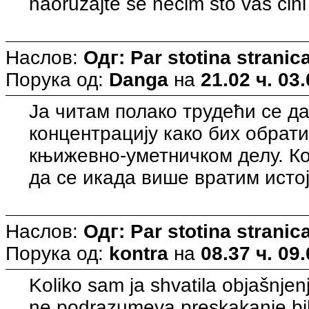
naoruzajte se necim sto vas cini
Наслов:
Одг: Par stotina strani
Порука од:
Danga
на
21.02 ч. 03
Ја читам полако трудећи се 
концентрацију како бих обрат
књижевно-уметничком делу. Ко
да се икада више вратим истој
Наслов:
Одг: Par stotina strani
Порука од:
kontra
на
08.37 ч. 09
Koliko sam ja shvatila objašnjenj
ne podrazumeva preskakanje bilo