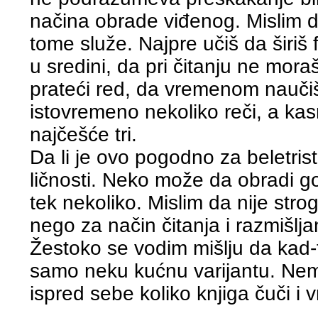
načina obrade viđenog. Mislim da
tome služe. Najpre učiš da širiš 
u sredini, da pri čitanju ne mor
prateći red, da vremenom naučiš d
istovremeno nekoliko reči, a kas
najčešće tri.
Da li je ovo pogodno za beletristi
ličnosti. Neko može da obradi 
tek nekoliko. Mislim da nije stro
nego za način čitanja i razmišlja
Žestoko se vodim mišlju da kad-
samo neku kućnu varijantu. Nema
ispred sebe koliko knjiga čuči i