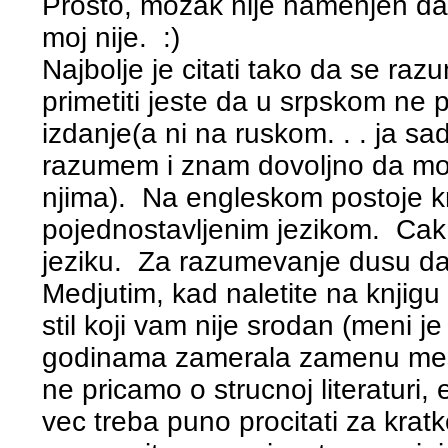
Prosto, mozak nije namenjen da
moj nije. :)
Najbolje je citati tako da se raz
primetiti jeste da u srpskom ne 
izdanje(a ni na ruskom. . . ja sa
razumem i znam dovoljno da mogu
njima). Na engleskom postoje k
pojednostavljenim jezikom. Cak i
jeziku. Za razumevanje dusu da
Medjutim, kad naletite na knjigu i
stil koji vam nije srodan (meni 
godinama zamerala zamenu mest
ne pricamo o strucnoj literaturi
vec treba puno procitati za krat