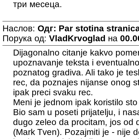
три месеца.
Наслов:
Одг: Par stotina strani
Порука од:
VladKrvoglad
на
00.0
Dijagonalno citanje kakvo pome
upoznavanje teksta i eventualn
poznatog gradiva. Ali tako je tes
rec, da poznajes nijanse onog st
ipak preci svaku rec.
Meni je jednom ipak koristilo sto
Bio sam u poseti prijatelju, i n
dugo zeleo da procitam, jos od de
(Mark Tven). Pozajmiti je - nije d