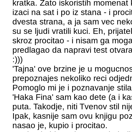
kratka. Zato iskoristih momena
izaci na sat i po iz stana - i pro
dvesta strana, a ja sam vec nek
su se ljudi vratili kuci. Eh, prija
skroz procitao - i nisam ga mog
predlagao da napravi test otvaraju
:)))
'Tajna' ove brzine je u mogucnost
prepoznajes nekoliko reci odje
Pomoglo mi je i poznavanje stila
'Haka Fina' sam kao dete (a i ka
puta. Takodje, niti Tvenov stil n
Ipak, kasnije sam ovu knjigu po
nasao je, kupio i procitao.