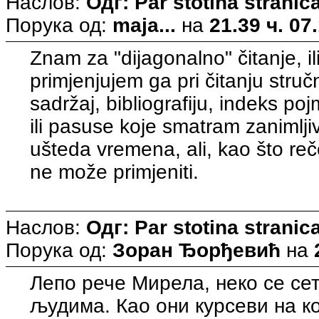
Наслов:
Одг: Par stotina strani
Порука од:
maja...
на
21.39 ч. 07
Znam za "dijagonalno" čitanje, ili
primjenjujem ga pri čitanju struč
sadržaj, bibliografiju, indeks po
ili pasuse koje smatram zanimljiv
ušteda vremena, ali, kao što reče
ne može primjeniti.
Наслов:
Одг: Par stotina strani
Порука од:
Зоран Ђорђевић
на
Лепо рече Мирела, неко се се
људима. Као они курсеви на ко