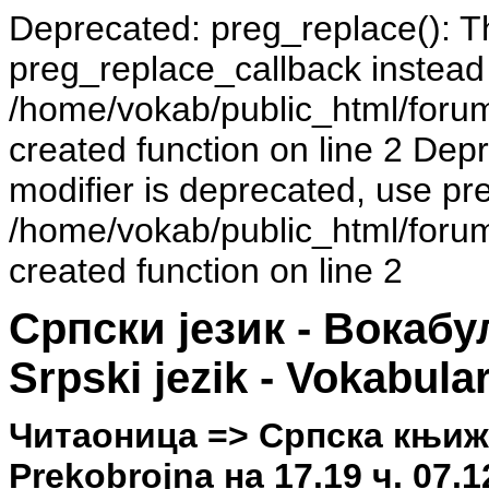
Deprecated: preg_replace(): Th
preg_replace_callback instead
/home/vokab/public_html/foru
created function on line 2 Dep
modifier is deprecated, use pr
/home/vokab/public_html/foru
created function on line 2
Српски језик - Вокаб
Srpski jezik - Vokabula
Читаоница => Српска књиж
Prekobrojna на 17.19 ч. 07.1