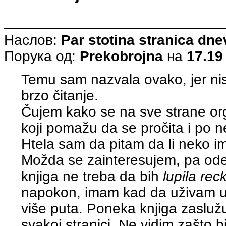
Наслов:
Par stotina stranica dn
Порука од:
Prekobrojna
на
17.19
Temu sam nazvala ovako, jer ni
brzo čitanje.
Čujem kako se na sve strane org
koji pomažu da se pročita i po n
Htela sam da pitam da li neko i
Možda se zainteresujem, pa ode
knjiga ne treba da bih
lupila rec
napokon, imam kad da uživam u 
više puta. Poneka knjiga zaslužu
svakoj stranici. Ne vidim zašto bi