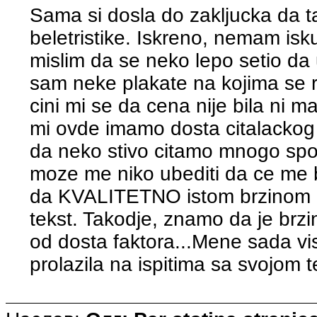
Sama si dosla do zakljucka da ta
beletristike. Iskreno, nemam isk
mislim da se neko lepo setio da 
sam neke plakate na kojima se rek
cini mi se da cena nije bila ni 
mi ovde imamo dosta citalackog
da neko stivo citamo mnogo spor
moze me niko ubediti da ce me b
da KVALITETNO istom brzinom mo
tekst. Takodje, znamo da je brzin
od dosta faktora...Mene sada vi
prolazila na ispitima sa svojom 