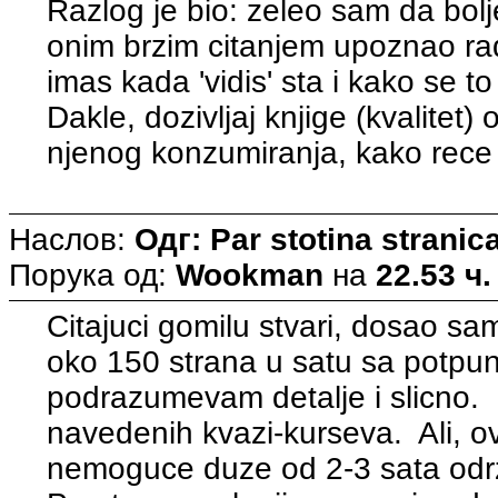
Razlog je bio: zeleo sam da bolj
onim brzim citanjem upoznao radn
imas kada 'vidis' sta i kako se t
Dakle, dozivljaj knjige (kvalitet
njenog konzumiranja, kako rece
Наслов:
Одг: Par stotina strani
Порука од:
Wookman
на
22.53 ч.
Citajuci gomilu stvari, dosao s
oko 150 strana u satu sa potp
podrazumevam detalje i slicno. 
navedenih kvazi-kurseva. Ali, ov
nemoguce duze od 2-3 sata odrza