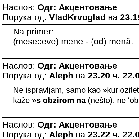
Наслов:
Одг: Акцентовање
Порука од:
VladKrvoglad
на
23.1
Na primer:
(meseceve) mene - (od) menâ.
Наслов:
Одг: Акцентовање
Порука од:
Aleph
на
23.20 ч. 22.
Ne ispravljam, samo kao »kuriozit
kaže »
s obzirom na
(nešto), ne ‘ob
Наслов:
Одг: Акцентовање
Порука од:
Aleph
на
23.22 ч. 22.