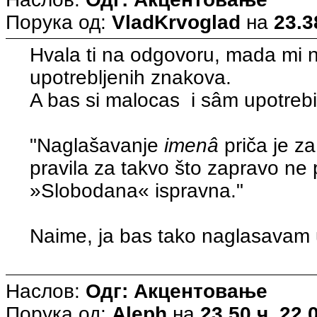
Порука од:
VladKrvoglad
на
23.3
Hvala ti na odgovoru, mada mi ni
upotrebljenih znakova.
A bas si malocas i sâm upotrebi
"Naglašavanje
imenâ
priča je z
pravila za takvo što zapravo ne
»Slobodana« ispravna."
Naime, ja bas tako naglasavam
Наслов:
Одг: Акцентовање
Порука од:
Aleph
на
23.50 ч. 22.