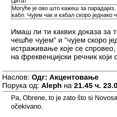
Цитат
Могуће је ово што кажеш за парадајиз,
кабл. Чујем чак и кабал скоро једнако ч
Имаш ли ти каквих доказа за т
чешће чујем" и "чујем скоро ј
истраживање које се спровео,
на фреквенцијски речник који 
Наслов:
Одг: Акцентовање
Порука од:
Aleph
на
21.45 ч. 23.
Pa, Obrene, to je zato što si Novos
očekivano.