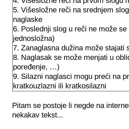
4. Višesložne reči na prvom slogu m
5. Višesložne reči na srednjem sl
naglaske
6. Poslednji slog u reči ne može se 
jednosložna)
7. Zanaglasna dužina može stajati
8. Naglasak se može menjati u oblic
poređenje, …)
9. Silazni naglasci mogu preći na p
kratkouzlazni ili kratkosilazni
Pitam se postoje li negde na intern
nekakav tekst...