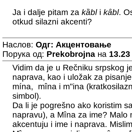
Ja i dalje pitam za
kȁbl
i
kȃbl
. O
otkud silazni akcenti?
Наслов:
Одг: Акцентовање
Порука од:
Prekobrojna
на
13.23
Vidim da je u Rečniku srpskog j
naprava, kao i uložak za pisanj
mína, mîna i m"ina (kratkosilaz
simbol).
Da li je pogrešno ako koristim 
napravu), a Mîna za ime? Malo
akcentuju i ime i naprava. Misl