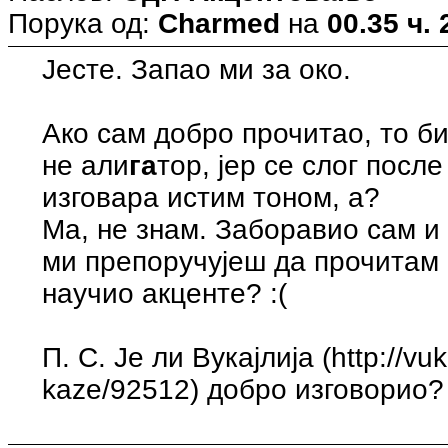
Порука од:
Charmed
на
00.35 ч. 
Јесте. Запао ми за око.
Ако сам добро прочитао, то би
не али
га
тор, јер се слог посл
изговара истим тоном, а?
Ма, не знам. Заборавио сам и
ми препоручујеш да прочитам 
научио акценте? :(
П. С. Је ли Вукајлија (http://vu
kaze/92512) добро изговорио?