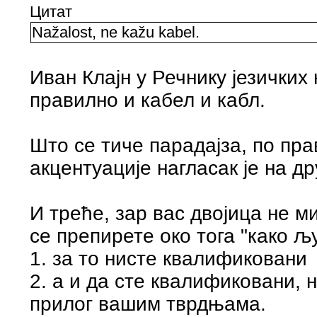
Цитат
Nažalost, ne kažu kabel.
Иван Клајн у Речнику језичких
правилно и кабел и кабл.
Што се тиче парадајза, по пр
акцентуације нагласак је на др
И треће, зар вас двојица не м
се препирете око тога "како љ
1. за то нисте квалификовани
2. а и да сте квалификовани, 
прилог вашим тврдњама.