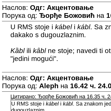
Наслов:
Одг: Акцентовање
Порука од:
Ђорђе Божовић
на
1
U RMS stoje i
kábel
i
kábl
. Sa z
dakako s dugouzlaznim.
Kȁbl
ili
kȃbl
ne stoje; navedi ti o
"jedini mogući".
Наслов:
Одг: Акцентовање
Порука од:
Aleph
на
16.42 ч. 24.
Цитирано: Ђорђе Божовић на 16.35 ч. 2
U RMS stoje i
kábel
i
kábl
. Sa znakom je
dugouzlaznim.