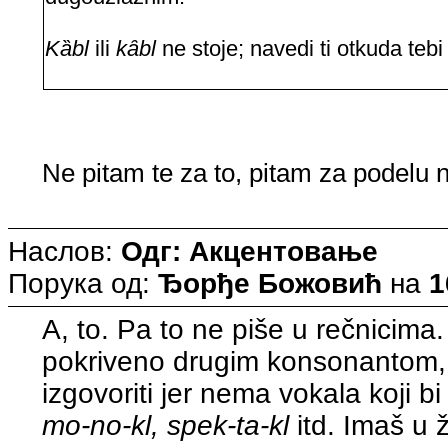
Kȁbl
ili
kȃbl
ne stoje; navedi ti otkuda tebi
Ne pitam te za to, pitam za podelu 
Наслов:
Одг: Акцентовање
Порука од:
Ђорђе Божовић
на
1
A, to. Pa to ne piše u rečnicima. 
pokriveno drugim konsonantom, 
izgovoriti jer nema vokala koji b
mo-no-kl, spek-ta-kl
itd. Imaš u ž