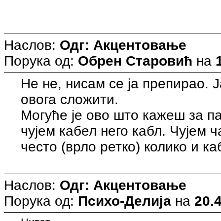
Наслов:
Одг: Акцентовање
Порука од:
Обрен Старовић
на
Не не, нисам се ја препирао. 
овога сложити.
Могуће је ово што кажеш за па
чујем кабел него кабл. Чујем ч
често (врло ретко) колико и ка
Наслов:
Одг: Акцентовање
Порука од:
Психо-Делија
на
20.4