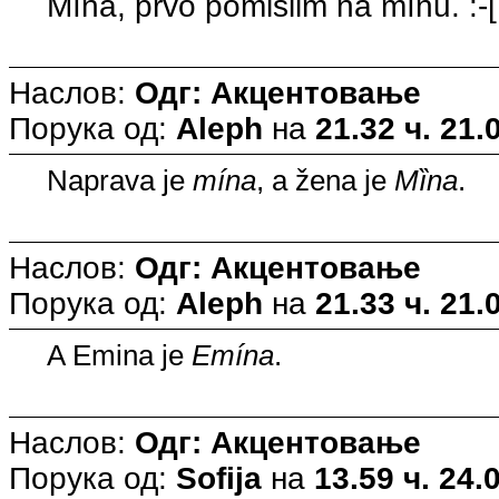
Mîna, prvo pomislim na mînu. :-[
Наслов:
Одг: Акцентовање
Порука од:
Aleph
на
21.32 ч. 21.
Naprava je
mína
, a žena je
Mȉna
.
Наслов:
Одг: Акцентовање
Порука од:
Aleph
на
21.33 ч. 21.
A Emina je
Emína
.
Наслов:
Одг: Акцентовање
Порука од:
Sofija
на
13.59 ч. 24.