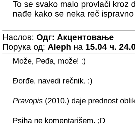
To se svako malo provlači kroz 
nađe kako se neka reč ispravno
Наслов:
Одг: Акцентовање
Порука од:
Aleph
на
15.04 ч. 24.
Može, Peđa, može! :)
Đorđe, navedi rečnik. :)
Pravopis
(2010.) daje prednost obl
Psiha ne komentarišem. ;D