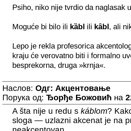
Psiho, niko nije tvrdio da naglasak 
Moguće bi bilo ili
kȁbl
ili
kȃbl
, ali n
Lepo je rekla profesorica akcentolo
kraju će verovatno biti i formalno 
besprekorna, druga »krnja«.
Наслов:
Одг: Акцентовање
Порука од:
Ђорђе Божовић
на
2
A šta nije u redu s
káblom
? Kak
sloga — uzlazni akcenat je na pr
neakcentovan.