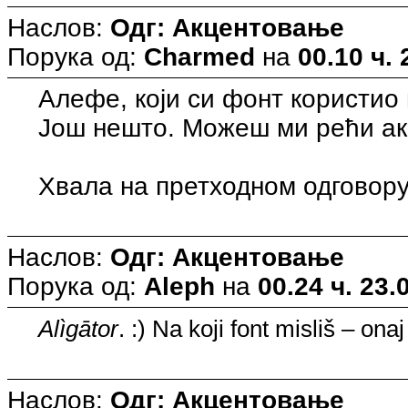
Наслов:
Одг: Акцентовање
Порука од:
Charmed
на
00.10 ч. 
Алефе, који си фонт користио
Још нешто. Можеш ми рећи ак
Хвала на претходном одговору
Наслов:
Одг: Акцентовање
Порука од:
Aleph
на
00.24 ч. 23.
Alìgātor
. :) Na koji font misliš – ona
Наслов:
Одг: Акцентовање