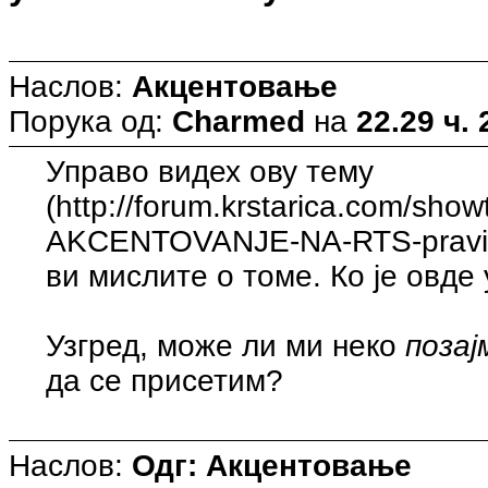
Наслов:
Акцентовање
Порука од:
Charmed
на
22.29 ч. 
Управо видех ову тему
(http://forum.krstarica.com/sho
AKCENTOVANJE-NA-RTS-praviln
ви мислите о томе. Ко је овде 
Узгред, може ли ми неко
поза
да се присетим?
Наслов:
Одг: Акцентовање