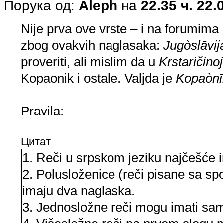
Порука од:
Aleph
на
22.35 ч. 22.
Nije prva ove vrste – i na forumima
zbog ovakvih naglasaka:
Jugòslāvija
proveriti, ali mislim da u
Krstaričinoj
Kopaonik i ostale. Valjda je
Kopaònīk
Pravila:
Цитат
1. Reči u srpskom jeziku najčešće
2. Polusloženice (reči pisane sa s
imaju dva naglaska.
3. Jednosložne reči mogu imati sa