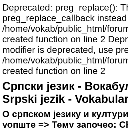
Deprecated: preg_replace(): Th
preg_replace_callback instead
/home/vokab/public_html/foru
created function on line 2 Dep
modifier is deprecated, use pr
/home/vokab/public_html/foru
created function on line 2
Српски језик - Вокаб
Srpski jezik - Vokabula
О српском језику и култур
уопште => Тему започео: Ch