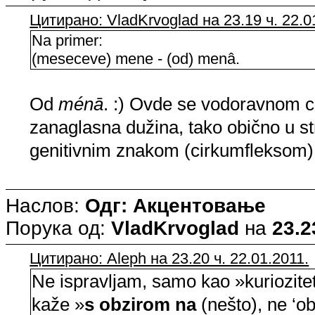
Цитирано: VladKrvoglad на 23.19 ч. 22.0
Na primer:
(meseceve) mene - (od) menâ.
Od
ménā
. :) Ovde se vodoravnom 
zanaglasna dužina, tako obično u st
genitivnim znakom (cirkumfleksom)
Наслов:
Одг: Акцентовање
Порука од:
VladKrvoglad
на
23.2
Цитирано: Aleph на 23.20 ч. 22.01.2011.
Ne ispravljam, samo kao »kuriozit
kaže »
s obzirom na
(nešto), ne ‘ob