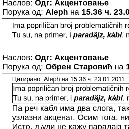
Наслов:
Одг: Акцентовање
Порука од:
Aleph
на
15.36 ч. 23.
Ima popriličan broj problematičnih r
Tu su, na primer, i
paradȁjz, kábl
, 
Наслов:
Одг: Акцентовање
Порука од:
Обрен Старовић
на
Цитирано: Aleph на 15.36 ч. 23.01.2011.
Ima popriličan broj problematičnih 
Tu su, na primer, i
paradȁjz, kábl
,
Па реч кабл има два слога, та
узлазни акценат. Осим тога, ни
Исто, људи не кажу парадајз т