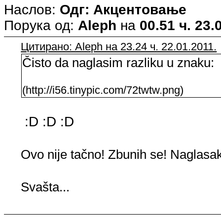
Наслов:
Одг: Акцентовање
Порука од:
Aleph
на
00.51 ч. 23.
Цитирано: Aleph на 23.24 ч. 22.01.2011.
Čisto da naglasim razliku u znaku:
(http://i56.tinypic.com/72twtw.png)
:D :D :D
Ovo nije tačno! Zbunih se! Naglasak
Svašta...