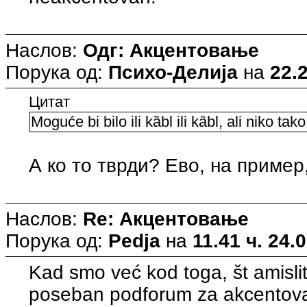
Наслов:
Одг: Акцентовање
Порука од:
Психо-Делија
на
22.2
Цитат
Moguće bi bilo ili kȁbl ili kȃbl, ali niko tak
А ко то тврди? Ево, на пример,
Наслов:
Re: Акцентовање
Порука од:
Pedja
на
11.41 ч. 24.
Kad smo već kod toga, št amislite
poseban podforum za akcentov