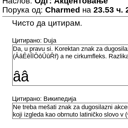
Наслов:
Одг: Акцентовање
Порука од:
Charmed
на
23.53 ч. 
Чисто да цитирам.
Цитирано: Duja
Da, u pravu si. Korektan znak za dugosilaz
(ȂȃȆȇȊȋȎȏȖȗȒȓ) a ne cirkumfleks. Razlika 
ȃâ
Цитирано: Википедија
Ne treba mešati znak za dugosilazni akcen
koji izgleda kao obrnuto latiničko slovo 