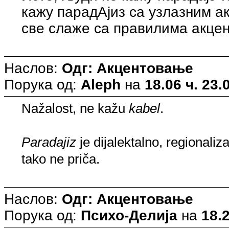
кажу парадАјиз са узлазним ак
све слаже са правилима акце
Наслов:
Одг: Акцентовање
Порука од:
Aleph
на
18.06 ч. 23.
Nažalost, ne kažu
kabel
.
Paradajiz
je dijalektalno, regionali
tako ne priča.
Наслов:
Одг: Акцентовање
Порука од:
Психо-Делија
на
18.2