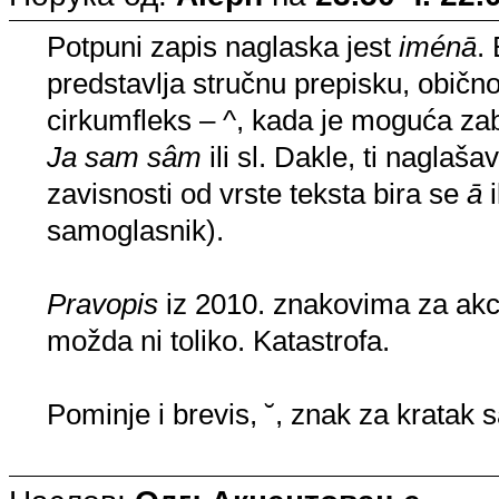
Potpuni zapis naglaska jest
iménā
.
predstavlja stručnu prepisku, običn
cirkumfleks – ^, kada je moguća zab
Ja sam sâm
ili sl. Dakle, ti naglaš
zavisnosti od vrste teksta bira se
ā
i
samoglasnik).
Pravopis
iz 2010. znakovima za akc
možda ni toliko. Katastrofa.
Pominje i brevis, ˘, znak za kratak 