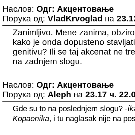
Наслов:
Одг: Акцентовање
Порука од:
VladKrvoglad
на
23.1
Zanimljivo. Mene zanima, obziro
kako je onda dopusteno stavlja
genitivu? Ili se taj akcenat ne tr
na zadnjem slogu.
Наслов:
Одг: Акцентовање
Порука од:
Aleph
на
23.17 ч. 22.
Gde su to na poslednjem slogu?
-ík
Kopaoníka
, i tu naglasak nije na p