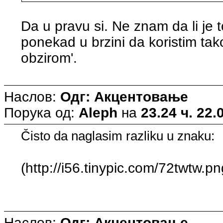
Da u pravu si. Ne znam da li je 
ponekad u brzini da koristim tak
obzirom'.
Наслов:
Одг: Акцентовање
Порука од:
Aleph
на
23.24 ч. 22.
Čisto da naglasim razliku u znaku:
(http://i56.tinypic.com/72twtw.pn
Наслов:
Одг: Акцентовање