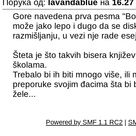
Порука од:
lavandablue
на
16.27
Gore navedena prva pesma "Boža
može jako lepo i dugo da se dis
razmišljanju, u vezi nje rade eseji 
Šteta je što takvih bisera knjiž
školama.
Trebalo bi ih biti mnogo više, ili
preporuke svojim đacima šta bi b
žele...
Powered by SMF 1.1 RC2
|
SM