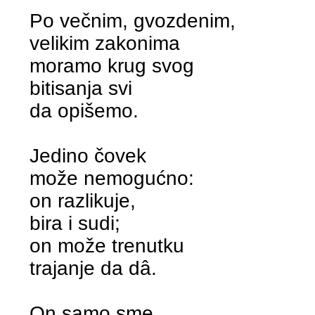
Po večnim, gvozdenim,
velikim zakonima
moramo krug svog
bitisanja svi
da opišemo.
Jedino čovek
može nemogućno:
on razlikuje,
bira i sudi;
on može trenutku
trajanje da dâ.
On samo sme