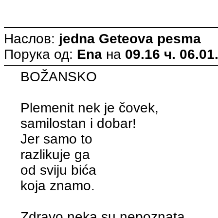
Наслов:
jedna Geteova pesma
Порука од:
Ena
на
09.16 ч. 06.01
BOŽANSKO
Plemenit nek je čovek,
samilostan i dobar!
Jer samo to
razlikuje ga
od sviju bića
koja znamo.
Zdravo neka su nepoznata