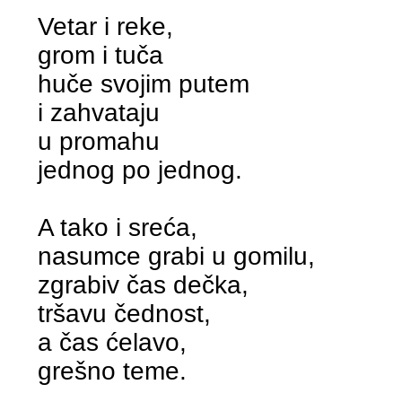
Vetar i reke,
grom i tuča
huče svojim putem
i zahvataju
u promahu
jednog po jednog.
A tako i sreća,
nasumce grabi u gomilu,
zgrabiv čas dečka,
tršavu čednost,
a čas ćelavo,
grešno teme.