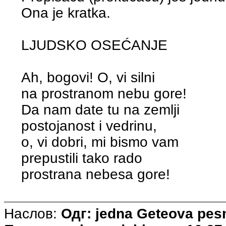
Ona je kratka.
LJUDSKO OSEĆANJE
Ah, bogovi! O, vi silni
na prostranom nebu gore!
Da nam date tu na zemlji
postojanost i vedrinu,
o, vi dobri, mi bismo vam
prepustili tako rado
prostrana nebesa gore!
Наслов:
Одг: jedna Geteova pe