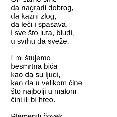
da nagradi dobrog,
da kazni zlog,
da leči i spasava,
i sve što luta, bludi,
u svrhu da sveže.
I mi štujemo
besmrtna bića
kao da su ljudi,
kao da u velikom čine
što najbolji u malom
čini ili bi hteo.
Plemeniti čovek