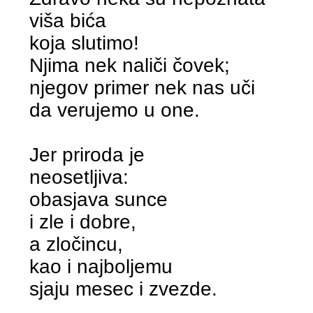
viša bića
koja slutimo!
Njima nek naliči čovek;
njegov primer nek nas uči
da verujemo u one.
Jer priroda je
neosetljiva:
obasjava sunce
i zle i dobre,
a zločincu,
kao i najboljemu
sjaju mesec i zvezde.