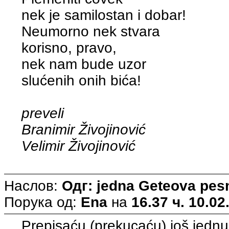
nek je samilostan i dobar!
Neumorno nek stvara
korisno, pravo,
nek nam bude uzor
slućenih onih bića!
preveli
Branimir Živojinović
Velimir Živojinović
Наслов:
Одг: jedna Geteova pe
Порука од:
Ena
на
16.37 ч. 10.02
Prepisaću (prekucaću) još jedn