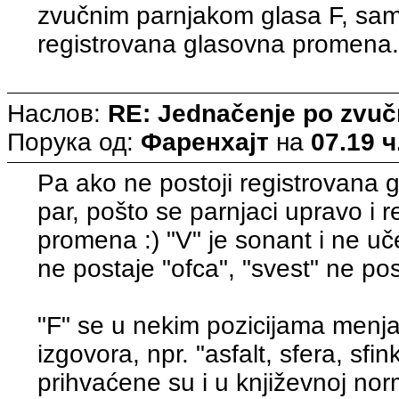
zvučnim parnjakom glasa F, samo
registrovana glasovna promena
Наслов:
RE: Jednačenje po zvuč
Порука од:
Фаренхајт
на
07.19 ч
Pa ako ne postoji registrovana 
par, pošto se parnjaci upravo i 
promena :) "V" je sonant i ne u
ne postaje "ofca", "svest" ne post
"F" se u nekim pozicijama menja 
izgovora, npr. "asfalt, sfera, sf
prihvaćene su i u književnoj norm