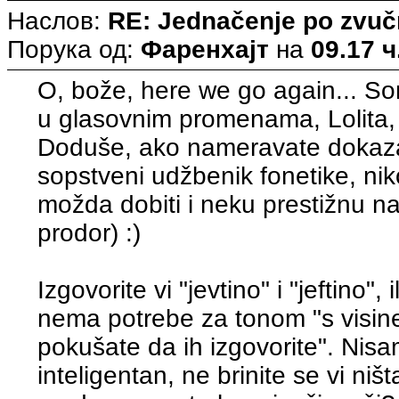
Наслов:
RE: Jednačenje po zvuč
Порука од:
Фаренхајт
на
09.17 ч
O, bože, here we go again... Son
u glasovnim promenama, Lolita,
Doduše, ako nameravate dokazat
sopstveni udžbenik fonetike, ni
možda dobiti i neku prestižnu n
prodor) :)
Izgovorite vi "jevtino" i "jeftino", il
nema potrebe za tonom "s visine 
pokušate da ih izgovorite". Nisam 
inteligentan, ne brinite se vi ni