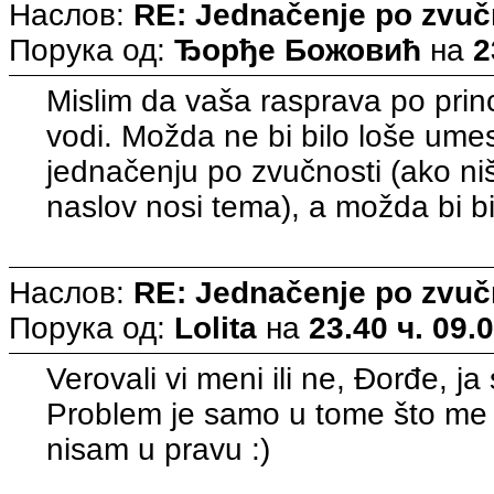
Наслов:
RE: Jednačenje po zvuč
Порука од:
Ђорђе Божовић
на
2
Mislim da vaša rasprava po pri
vodi. Možda ne bi bilo loše umes
jednačenju po zvučnosti (ako niš
naslov nosi tema), a možda bi bilo
Наслов:
RE: Jednačenje po zvuč
Порука од:
Lolita
на
23.40 ч. 09.
Verovali vi meni ili ne, Đorđe, ja
Problem je samo u tome što me ni
nisam u pravu :)