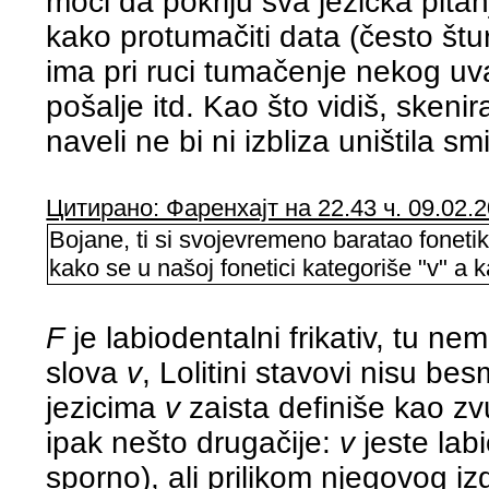
moći da pokriju sva jezička pitan
kako protumačiti data (često št
ima pri ruci tumačenje nekog uv
pošalje itd. Kao što vidiš, skenir
naveli ne bi ni izbliza uništila s
Цитирано: Фаренхајт на 22.43 ч. 09.02.2
Bojane, ti si svojevremeno baratao fonetik
kako se u našoj fonetici kategoriše "v" a k
F
je labiodentalni frikativ, tu ne
slova
v
, Lolitini stavovi nisu be
jezicima
v
zaista definiše kao zv
ipak nešto drugačije:
v
jeste labi
sporno), ali prilikom njegovog i