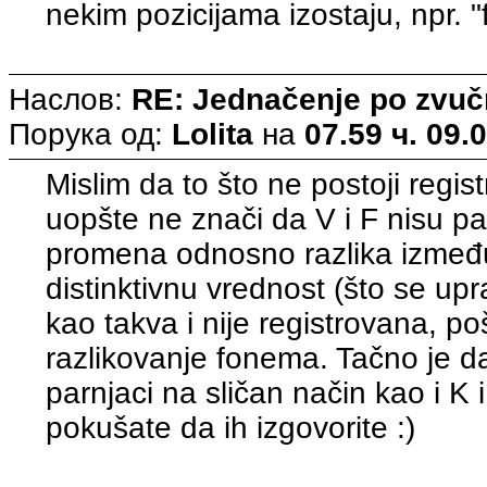
nekim pozicijama izostaju, npr. "ft
Наслов:
RE: Jednačenje po zvuč
Порука од:
Lolita
на
07.59 ч. 09.
Mislim da to što ne postoji reg
uopšte ne znači da V i F nisu pa
promena odnosno razlika između
distinktivnu vrednost (što se upra
kao takva i nije registrovana, poš
razlikovanje fonema. Tačno je da
parnjaci na sličan način kao i K 
pokušate da ih izgovorite :)