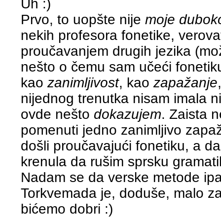
Uh :)
Prvo, to uopšte nije
moje dubok
nekih profesora fonetike, verov
proučavanjem drugih jezika (mož
nešto o čemu sam učeći fonetiku 
kao
zanimljivost
, kao
zapažanje
nijednog trenutka nisam imala ni
ovde nešto
dokazujem
. Zaista 
pomenuti jedno zanimljivo zapa
došli proučavajući fonetiku, a d
krenula da rušim sprsku gramat
Nadam se da verske metode ipa
Torkvemada je, doduše, malo zap
bićemo dobri :)