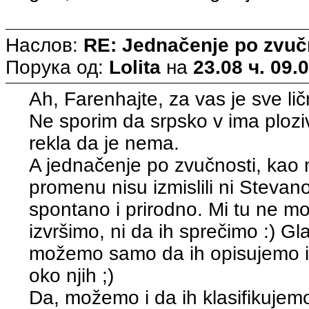
Наслов:
RE: Jednačenje po zvuč
Порука од:
Lolita
на
23.08 ч. 09.
Ah, Farenhajte, za vas je sve lič
Ne sporim da srpsko v ima ploz
rekla da je nema.
A jednačenje po zvučnosti, kao 
promenu nisu izmislili ni Stevan
spontano i prirodno. Mi tu ne mo
izvršimo, ni da ih sprečimo :) Gl
možemo samo da ih opisujemo i
oko njih ;)
Da, možemo i da ih klasifikujemo 