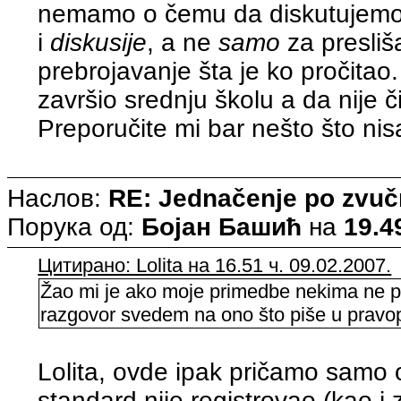
nemamo o čemu da diskutujemo.
i
diskusije
, a ne
samo
za presliš
prebrojavanje šta je ko pročitao
završio srednju školu a da nije 
Preporučite mi bar nešto što nisa
Наслов:
RE: Jednačenje po zvuč
Порука од:
Бојан Башић
на
19.4
Цитирано: Lolita на 16.51 ч. 09.02.2007.
Žao mi je ako moje primedbe nekima ne pri
razgovor svedem na ono što piše u pravopi
Lolita, ovde ipak pričamo samo 
standard nije registrovao (kao i 