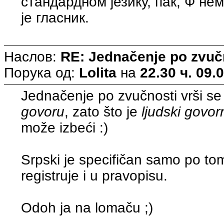
стандардном језику, пак, Ф не
је гласник.
Наслов:
RE: Jednačenje po zvuč
Порука од:
Lolita
на
22.30 ч. 09.
Jednačenje po zvučnosti vrši se
govoru
, zato što je
ljudski govor
može izbeći :)
Srpski je specifičan samo po t
registruje i u pravopisu.
Odoh ja na lomaču ;)