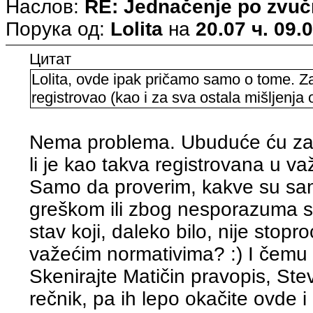
Наслов:
RE: Jednačenje po zvuč
Порука од:
Lolita
на
20.07 ч. 09.
Цитат
Lolita, ovde ipak pričamo samo o tome. Za
registrovao (kao i za sva ostala mišljenja 
Nema problema. Ubuduće ću za 
li je kao takva registrovana u važ
Samo da proverim, kakve su san
greškom ili zbog nesporazuma s
stav koji, daleko bilo, nije stop
važećim normativima? :) I čemu
Skenirajte Matičin pravopis, St
rečnik, pa ih lepo okačite ovde i