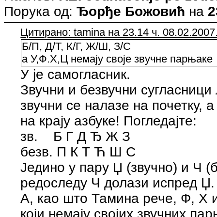
Порука од:
Ђорђе Божовић
на
2
Цитирано: tamina на 23.14 ч. 08.02.2007
Б/П, Д/Т, К/Г, Ж/Ш, З/С
а У,Ф.Х,Ц немају своје звучне парњаке 
У је самогласник.
Звучни и безвучни сугласници 
звучни се налазе на почетку,
на крају азбуке! Погледајте:
зв. Б Г Д Ђ Ж З
безв. П К Т Ћ Ш С
Једино у пару Џ (звучно) и Ч (
редоследу Ч долази испред Џ.
А, као што Тамина рече, Ф, Х 
који немају својих звучних пар