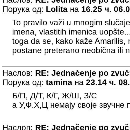
Порука од:
Lolita
на
16.25 ч. 06.
To pravilo važi u mnogim slučaje
imena, vlastitih imenica uopšte.
toga da se, kako kaže Amarilis, re
postane preterano neobična ili n
Наслов:
RE: Jednačenje po zvuč
Порука од:
tamina
на
23.14 ч. 08
Б/П, Д/Т, К/Г, Ж/Ш, З/С
а У,Ф.Х,Ц немају своје звучне
Наслов:
RE: Jednačenje po zvuč