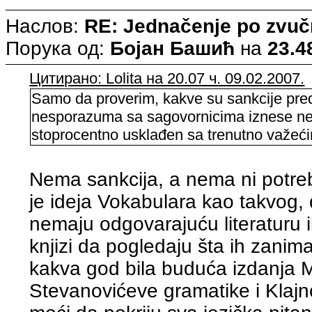
Наслов:
RE: Jednačenje po zvuč
Порука од:
Бојан Башић
на
23.4
Цитирано: Lolita на 20.07 ч. 09.02.2007.
Samo da proverim, kakve su sankcije pred
nesporazuma sa sagovornicima iznese neki 
stoprocentno usklađen sa trenutno važeć
Nema sankcija, a nema ni potreb
je ideja Vokabulara kao takvog
nemaju odgovarajuću literaturu i
knjizi da pogledaju šta ih zanima
kakva god bila buduća izdanja M
Stevanovićeve gramatike i Klajn