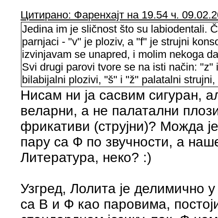
Цитирано: Фаренхајт на 19.54 ч. 09.02.2
Jedina im je sličnost što su labiodentali. 
parnjaci - "v" je ploziv, a "f" je strujni ko
izvinjavam se unapred, i molim nekoga da 
Svi drugi parovi tvore se na isti način: "z" i
bilabijalni plozivi, "š" i "ž" palatalni strujni,
Нисам ни ја сасвим сигуран, ал
веларни, а не палатални плоз
фрикативи (струјни)? Можда је 
пару са Ф по звучности, а наш
Литература, неко? :)
Узгред, Лолита је делимично у
са В и Ф као паровима, постој