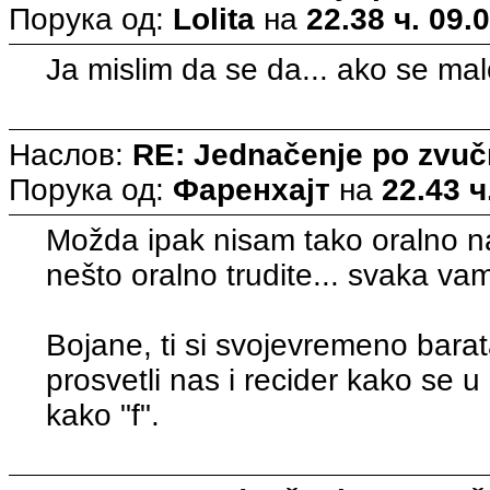
Порука од:
Lolita
на
22.38 ч. 09.
Ja mislim da se da... ako se malo
Наслов:
RE: Jednačenje po zvuč
Порука од:
Фаренхајт
на
22.43 ч
Možda ipak nisam tako oralno na
nešto oralno trudite... svaka vam
Bojane, ti si svojevremeno barat
prosvetli nas i recider kako se u
kako "f".