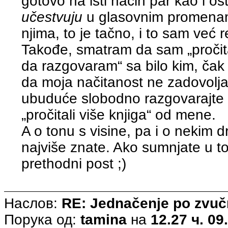
gotovo na isti način par kao i ost
učestvuju
u glasovnim promenam
njima, to je tačno, i to sam već 
Takođe, smatram da sam „pročit
da razgovaram“ sa bilo kim, čak 
da moja načitanost ne zadovolja
ubuduće slobodno razgovarajte i
„pročitali više knjiga“ od mene.
A o tonu s visine, pa i o nekim 
najviše znate. Ako sumnjate u to
prethodni post ;)
Наслов:
RE: Jednačenje po zvuč
Порука од:
tamina
на
12.27 ч. 09