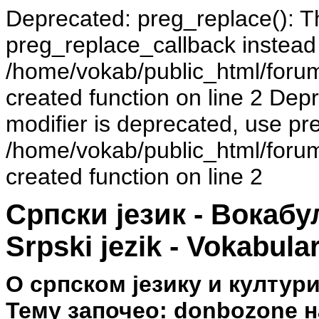
Deprecated: preg_replace(): Th
preg_replace_callback instead
/home/vokab/public_html/foru
created function on line 2 Dep
modifier is deprecated, use pr
/home/vokab/public_html/foru
created function on line 2
Српски језик - Вокаб
Srpski jezik - Vokabula
О српском језику и култури
Тему започео: donbozone на 