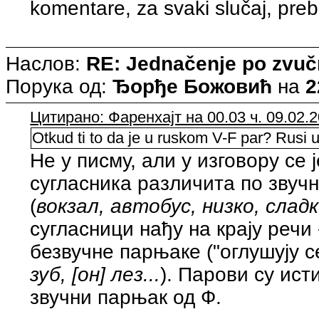
komentare, za svaki slučaj, preba
Наслов:
RE: Jednačenje po zvuč
Порука од:
Ђорђе Божовић
на
2
Цитирано: Фаренхајт на 00.03 ч. 09.02.2
Otkud ti to da je u ruskom V-F par? Rusi 
Не у писму, али у изговору се
сугласника различита по звучн
(
вокзал, автобус, низко, сладко
сугласници нађу на крају речи 
безвучне парњаке ("оглушују с
зуб, [он] лез...
). Парови су исти
звучни парњак од Ф.