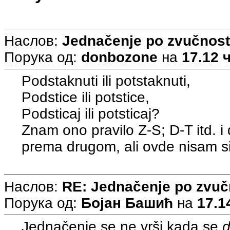
Наслов:
Jednačenje po zvučnost
Порука од:
donbozone
на
17.12 ч
Podstaknuti ili potstaknuti,
Podstice ili potstice,
Podsticaj ili potsticaj?
Znam ono pravilo Z-S; D-T itd. i 
prema drugom, ali ovde nisam si
Наслов:
RE: Jednačenje po zvuč
Порука од:
Бојан Башић
на
17.1
Jednačenje se ne vrši kada se