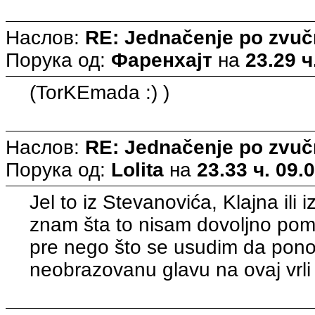
Наслов:
RE: Jednačenje po zvuč
Порука од:
Фаренхајт
на
23.29 ч
(TorKEmada :) )
Наслов:
RE: Jednačenje po zvuč
Порука од:
Lolita
на
23.33 ч. 09.
Jel to iz Stevanovića, Klajna ili
znam šta to nisam dovoljno pom
pre nego što se usudim da pono
neobrazovanu glavu na ovaj vrli