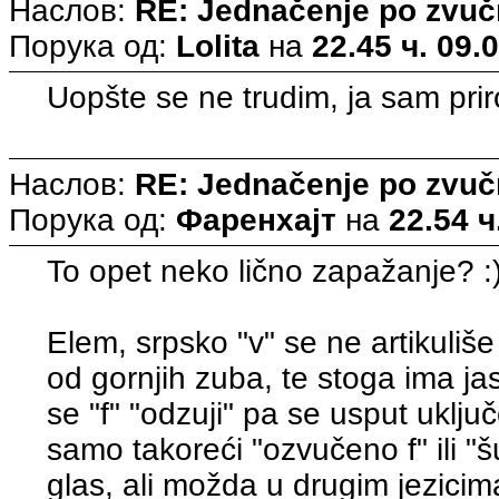
Наслов:
RE: Jednačenje po zvuč
Порука од:
Lolita
на
22.45 ч. 09.
Uopšte se ne trudim, ja sam prir
Наслов:
RE: Jednačenje po zvuč
Порука од:
Фаренхајт
на
22.54 ч
To opet neko lično zapažanje? :
Elem, srpsko "v" se ne artikuliš
od gornjih zuba, te stoga ima j
se "f" "odzuji" pa se usput uklju
samo takoreći "ozvučeno f" ili "š
glas, ali možda u drugim jezici