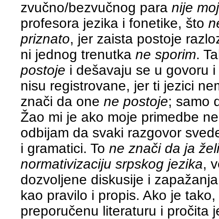
zvučno/bezvučnog para
nije mo
profesora jezika i fonetike, što
n
priznato
, jer zaista postoje razl
ni jednog trenutka
ne sporim
. T
postoje
i dešavaju se u govoru i 
nisu registrovane, jer ti jezici 
znači da one
ne postoje
; samo 
Žao mi je ako moje primedbe neki
odbijam da svaki razgovor sved
i gramatici. To
ne znači da ja že
normativizaciju srpskog jezika
, 
dozvoljene diskusije i zapažanj
kao pravilo i propis. Ako je tak
preporučenu literaturu i pročita j