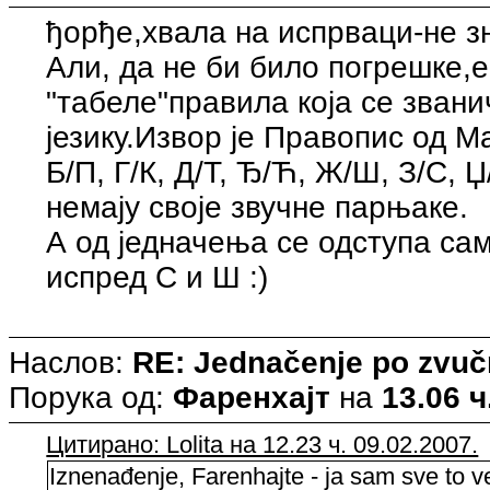
ђорђе,хвала на испрваци-не з
Али, да не би било погрешке,е
"табеле"правила која се звани
језику.Извор је Правопис од М
Б/П, Г/К, Д/Т, Ђ/Ћ, Ж/Ш, З/С, 
немају своје звучне парњаке.
А од једначења се одступа сам
испред С и Ш :)
Наслов:
RE: Jednačenje po zvuč
Порука од:
Фаренхајт
на
13.06 ч
Цитирано: Lolita на 12.23 ч. 09.02.2007.
Iznenađenje, Farenhajte - ja sam sve to v