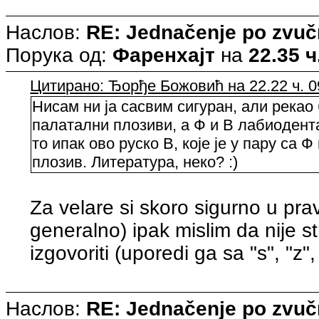
Наслов:
RE: Jednačenje po zvuč
Порука од:
Фаренхајт
на
22.35 ч
Цитирано: Ђорђе Божовић на 22.22 ч. 0
Нисам ни ја сасвим сигуран, али рекао 
палатални плозиви, а Ф и В лабиодент
то ипак ово руско В, које је у пару са 
плозив. Литература, неко? :)
Za velare si skoro sigurno u pravu
generalno) ipak mislim da nije s
izgovoriti (uporedi ga sa "s", "z", "
Наслов:
RE: Jednačenje po zvuč