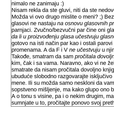
nimalo ne zanimaju :)
Nisam rekla da ste gluvi, niti da ste nedovo
Možda vi ovo drugo mislite o meni? ;) Bez
glasovi ne nastaju
na osnovu glasovnih 
parnjaci. Zvučno/bezvučni par čine oni gla
da li u proizvođenju glasa učestvuju glasne
gotovo na isti način par kao i ostali parov
promenama. A da F i V
ne učestvuju
u nji
Takođe, smatram da sam
pročitala dovolj
kim, čak i sa vama. Naravno, ako vi ne že
smatrate da nisam pročitala dovoljno knjig
ubuduće slobodno razgovarajte isključivo s
mene. Ili su možda samo neskloni da vam 
sopstveno mišljenje, ma kako glupo ono bi
A o tonu s visine, pa i o nekim drugim, ma
sumnjate u to, pročitajte ponovo svoj preth