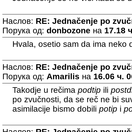
Наслов:
RE: Jednačenje po zvuč
Порука од:
donbozone
на
17.18 ч
Hvala, osetio sam da ima neko d
Наслов:
RE: Jednačenje po zvuč
Порука од:
Amarilis
на
16.06 ч. 
Takodje u rečima
podtip
ili
postd
po zvučnosti, da se reč ne bi s
asimilacije bismo dobili
potip
i
po
Наслов:
RE: Jednačenje po zvuč