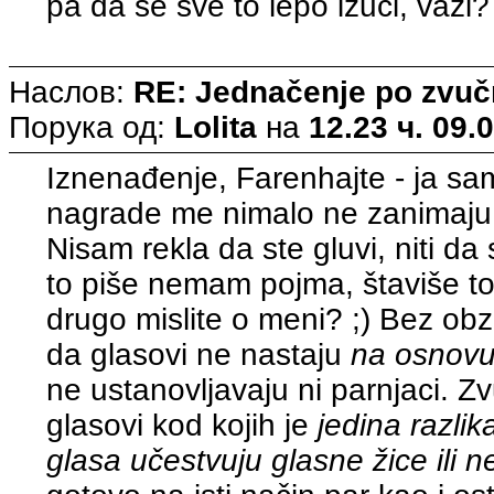
pa da se sve to lepo izuči, važi?
Наслов:
RE: Jednačenje po zvuč
Порука од:
Lolita
на
12.23 ч. 09.
Iznenađenje, Farenhajte - ja sam
nagrade me nimalo ne zanimaju 
Nisam rekla da ste gluvi, niti da
to piše nemam pojma, štaviše to
drugo mislite o meni? ;) Bez ob
da glasovi ne nastaju
na osnovu
ne ustanovljavaju ni parnjaci. Z
glasovi kod kojih je
jedina razlik
glasa učestvuju glasne žice ili n