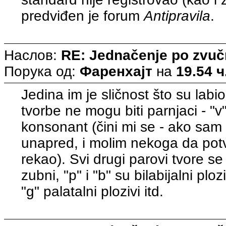
predviđen je forum
Antipravila
.
Наслов:
RE: Jednačenje po zvuč
Порука од:
Фаренхајт
на
19.54 ч
Jedina im je sličnost što su labi
tvorbe ne mogu biti parnjaci - "v" j
konsonant (čini mi se - ako sam
unapred, i molim nekoga da potv
rekao). Svi drugi parovi tvore se n
zubni, "p" i "b" su bilabijalni ploziv
"g" palatalni plozivi itd.