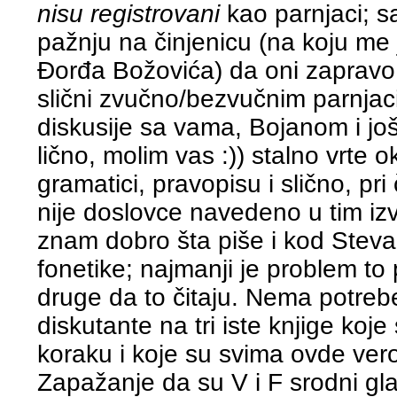
nisu registrovani
kao parnjaci; 
pažnju na činjenicu (na koju me 
Đorđa Božovića) da oni zaprav
slični zvučno/bezvučnim parnja
diskusije sa vama, Bojanom i jo
lično, molim vas :)) stalno vrte 
gramatici, pravopisu i slično, p
nije doslovce navedeno u tim izv
znam dobro šta piše i kod Steva
fonetike; najmanji je problem to pro
druge da to čitaju. Nema potreb
diskutante na tri iste knjige ko
koraku i koje su svima ovde ver
Zapažanje da su V i F srodni gla