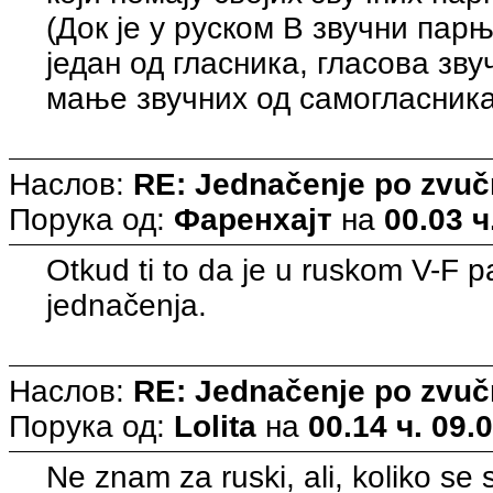
(Док је у руском В звучни парњ
један од гласника, гласова зву
мање звучних од самогласника, 
Наслов:
RE: Jednačenje po zvuč
Порука од:
Фаренхајт
на
00.03 ч
Otkud ti to da je u ruskom V-F p
jednačenja.
Наслов:
RE: Jednačenje po zvuč
Порука од:
Lolita
на
00.14 ч. 09.
Ne znam za ruski, ali, koliko se