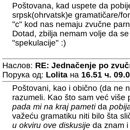
Poštovana, kad uspete da pobij
srpsk(ohrvatsk)e gramatičare/fonet
"c" kod nas nemaju zvučne parnj
Dotad, zbilja nemam volje da se
"spekulacije" :)
Наслов:
RE: Jednačenje po zvuč
Порука од:
Lolita
на
16.51 ч. 09.
Poštovani, kao i obično (da ne 
razumeli. Kao što sam već više
pada mi na kraj pameti
da
pobi
važeću gramatiku niti bilo šta s
u okviru ove diskusije
da znam i 