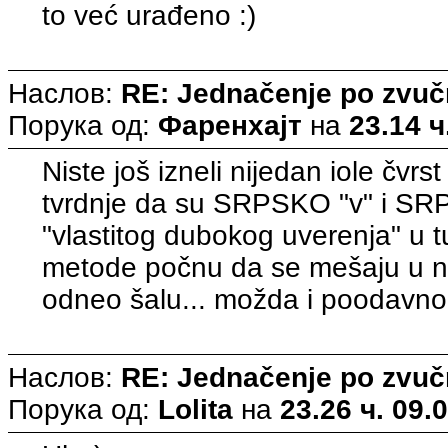
to već urađeno :)
Наслов:
RE: Jednačenje po zvuč
Порука од:
Фаренхајт
на
23.14 ч
Niste još izneli nijedan iole čv
tvrdnje da su SRPSKO "v" i SRP
"vlastitog dubokog uverenja" u t
metode počnu da se mešaju u na
odneo šalu... možda i poodavno 
Наслов:
RE: Jednačenje po zvuč
Порука од:
Lolita
на
23.26 ч. 09.