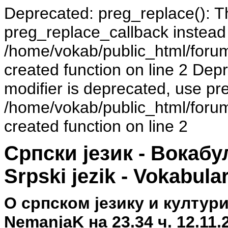
Deprecated: preg_replace(): Th
preg_replace_callback instead
/home/vokab/public_html/foru
created function on line 2 Dep
modifier is deprecated, use pr
/home/vokab/public_html/foru
created function on line 2
Српски језик - Вокаб
Srpski jezik - Vokabula
О српском језику и култур
NemanjaK на 23.34 ч. 12.11.