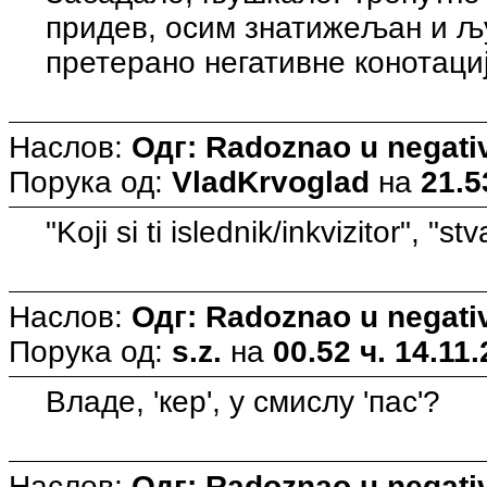
придев, осим знатижељан и љу
претерано негативне конотациј
Наслов:
Одг: Radoznao u negati
Порука од:
VladKrvoglad
на
21.5
"Koji si ti islednik/inkvizitor", "s
Наслов:
Одг: Radoznao u negati
Порука од:
s.z.
на
00.52 ч. 14.11.
Владе, 'кер', у смислу 'пас'?
Наслов:
Одг: Radoznao u negati