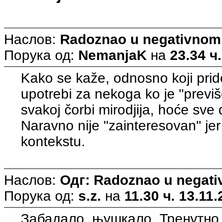
Наслов:
Radoznao u negativnom
Порука од:
NemanjaK
на
23.34 ч.
Kako se kaže, odnosno koji pri
upotrebi za nekoga ko je "previ
svakoj čorbi mirodjija, hoće sve
Naravno nije "zainteresovan" jer 
kontekstu.
Наслов:
Одг: Radoznao u negati
Порука од:
s.z.
на
11.30 ч. 13.11.
Забадало, њушкало. Тренутно 