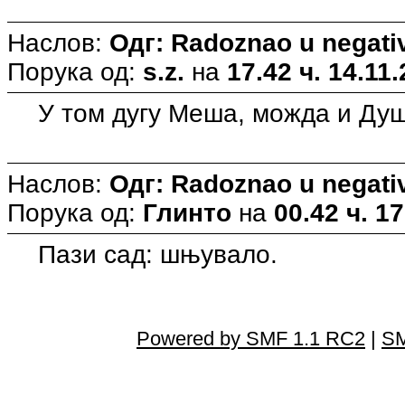
Наслов:
Одг: Radoznao u negati
Порука од:
s.z.
на
17.42 ч. 14.11.
У том дугу Меша, можда и Душ
Наслов:
Одг: Radoznao u negati
Порука од:
Глинто
на
00.42 ч. 17
Пази сад: шњувало.
Powered by SMF 1.1 RC2
|
SM