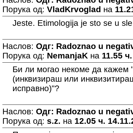
Порука од:
VladKrvoglad
на
11.2
Jeste. Etimologija je sto se u sl
Наслов:
Одг: Radoznao u negati
Порука од:
NemanjaK
на
11.55 ч.
Би ли могао некоме да кажем
(инквизираш или инквизитираш 
исправно)"?
Наслов:
Одг: Radoznao u negati
Порука од:
s.z.
на
12.05 ч. 14.11.