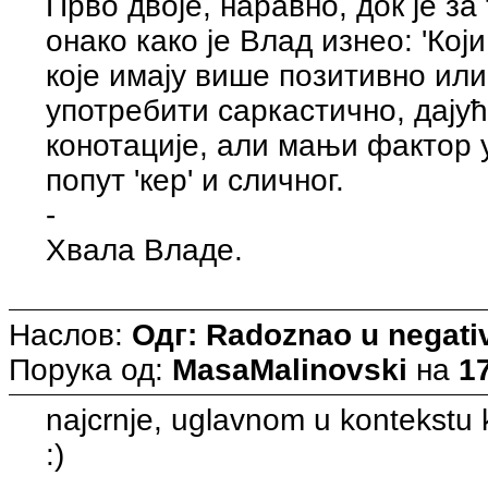
Прво двоје, наравно, док је з
онако како је Влад изнео: 'Кој
које имају више позитивно ил
употребити саркастично, дају
конотације, али мањи фактор
попут 'кер' и сличног.
-
Хвала Владе.
Наслов:
Одг: Radoznao u negati
Порука од:
MasaMalinovski
на
17
najcrnje, uglavnom u kontekstu 
:)